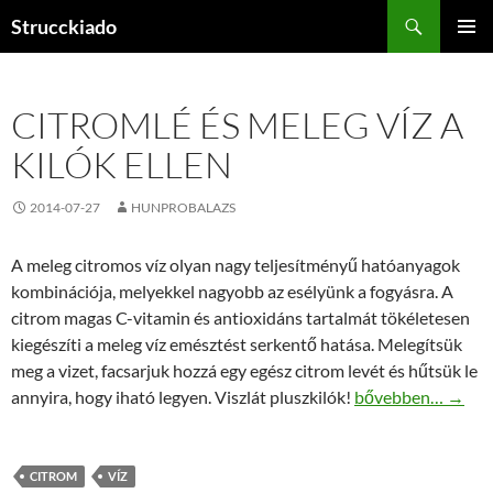
Tartalomhoz
Keresés
Strucckiado
ELSŐDL
MENÜ
CITROMLÉ ÉS MELEG VÍZ A
KILÓK ELLEN
2014-07-27
HUNPROBALAZS
A meleg citromos víz olyan nagy teljesítményű hatóanyagok
kombinációja, melyekkel nagyobb az esélyünk a fogyásra. A
citrom magas C-vitamin és antioxidáns tartalmát tökéletesen
kiegészíti a meleg víz emésztést serkentő hatása. Melegítsük
meg a vizet, facsarjuk hozzá egy egész citrom levét és hűtsük le
Citromlé és meleg v
annyira, hogy iható legyen. Viszlát pluszkilók!
bővebben…
→
CITROM
VÍZ