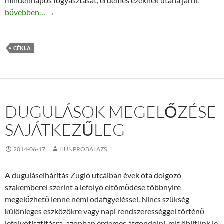
mindennapos fogyasztását, érdemes ezeknek utána járni.
A céklalé pozitív és negatív hatásai
bővebben…
→
CÉKLA
DUGULÁSOK MEGELŐZÉSE
SAJÁTKEZŰLEG
2014-06-17
HUNPROBALAZS
A duguláselhárítás Zugló utcáiban évek óta dolgozó
szakemberei szerint a lefolyó eltömődése többnyire
megelőzhető lenne némi odafigyeléssel. Nincs szükség
különleges eszközökre vagy napi rendszerességgel történő
lefolyótisztításra, azonban érdemes átgondolni, mit öblítünk le