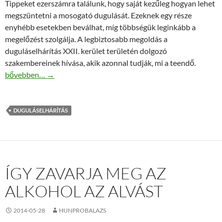
Tippeket ezerszámra találunk, hogy saját kezűleg hogyan lehet
megszüntetni a mosogató dugulását. Ezeknek egy része
enyhébb esetekben beválhat, míg többségük leginkább a
megelőzést szolgálja. A legbiztosabb megoldás a
duguláselhárítás XXII. kerület területén dolgozó
szakembereinek hívása, akik azonnal tudják, mi a teendő.
Mosogató duguláselhárítás házilag
bővebben…
→
DUGULÁSELHÁRÍTÁS
ÍGY ZAVARJA MEG AZ
ALKOHOL AZ ALVÁST
2014-05-28
HUNPROBALAZS