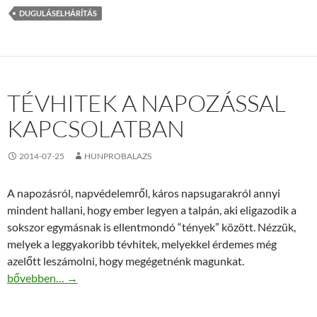
DUGULÁSELHÁRÍTÁS
TÉVHITEK A NAPOZÁSSAL
KAPCSOLATBAN
2014-07-25
HUNPROBALAZS
A napozásról, napvédelemről, káros napsugarakról annyi
mindent hallani, hogy ember legyen a talpán, aki eligazodik a
sokszor egymásnak is ellentmondó “tények” között. Nézzük,
melyek a leggyakoribb tévhitek, melyekkel érdemes még
azelőtt leszámolni, hogy megégetnénk magunkat.
Tévhitek a napozással kapcsolatban
bővebben…
→