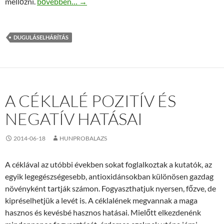
Miért ne használjunk vegyszereket dugulások ellen?
mellőzni.
bővebben…
→
DUGULÁSELHÁRÍTÁS
A CÉKLALÉ POZITÍV ÉS
NEGATÍV HATÁSAI
2014-06-18
HUNPROBALAZS
A céklával az utóbbi években sokat foglalkoztak a kutatók, az
egyik legegészségesebb, antioxidánsokban különösen gazdag
növényként tartják számon. Fogyaszthatjuk nyersen, főzve, de
kipréselhetjük a levét is. A céklalének megvannak a maga
hasznos és kevésbé hasznos hatásai. Mielőtt elkezdenénk