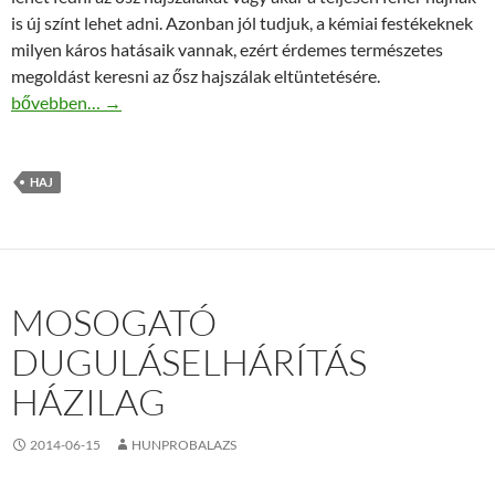
is új színt lehet adni. Azonban jól tudjuk, a kémiai festékeknek
milyen káros hatásaik vannak, ezért érdemes természetes
megoldást keresni az ősz hajszálak eltüntetésére.
Hajfestékek helyett tüntesd el az ősz hajszálakat természetesen!
bővebben…
→
HAJ
MOSOGATÓ
DUGULÁSELHÁRÍTÁS
HÁZILAG
2014-06-15
HUNPROBALAZS