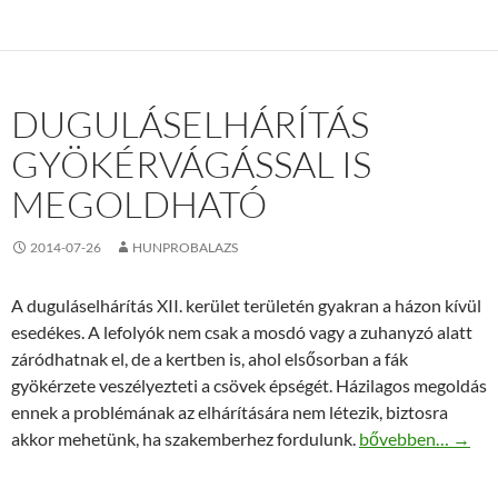
DUGULÁSELHÁRÍTÁS
GYÖKÉRVÁGÁSSAL IS
MEGOLDHATÓ
2014-07-26
HUNPROBALAZS
A duguláselhárítás XII. kerület területén gyakran a házon kívül
esedékes. A lefolyók nem csak a mosdó vagy a zuhanyzó alatt
záródhatnak el, de a kertben is, ahol elsősorban a fák
gyökérzete veszélyezteti a csövek épségét. Házilagos megoldás
ennek a problémának az elhárítására nem létezik, biztosra
Duguláselhárítás 
akkor mehetünk, ha szakemberhez fordulunk.
bővebben…
→