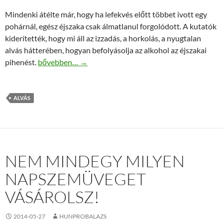
Mindenki átélte már, hogy ha lefekvés előtt többet ivott egy
pohárnál, egész éjszaka csak álmatlanul forgolódott. A kutatók
kiderítették, hogy mi áll az izzadás, a horkolás, a nyugtalan
alvás hátterében, hogyan befolyásolja az alkohol az éjszakai
Így zavarja meg az alkohol az alvást
pihenést.
bővebben…
→
ALVÁS
NEM MINDEGY MILYEN
NAPSZEMÜVEGET
VÁSÁROLSZ!
2014-05-27
HUNPROBALAZS