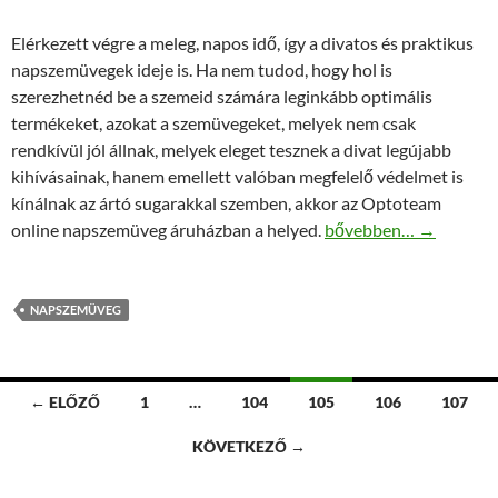
Elérkezett végre a meleg, napos idő, így a divatos és praktikus
napszemüvegek ideje is. Ha nem tudod, hogy hol is
szerezhetnéd be a szemeid számára leginkább optimális
termékeket, azokat a szemüvegeket, melyek nem csak
rendkívül jól állnak, melyek eleget tesznek a divat legújabb
kihívásainak, hanem emellett valóban megfelelő védelmet is
kínálnak az ártó sugarakkal szemben, akkor az Optoteam
Nem mindegy milyen n
online napszemüveg áruházban a helyed.
bővebben…
→
NAPSZEMÜVEG
Bejegyzés
← ELŐZŐ
1
…
104
105
106
107
navigáció
KÖVETKEZŐ →