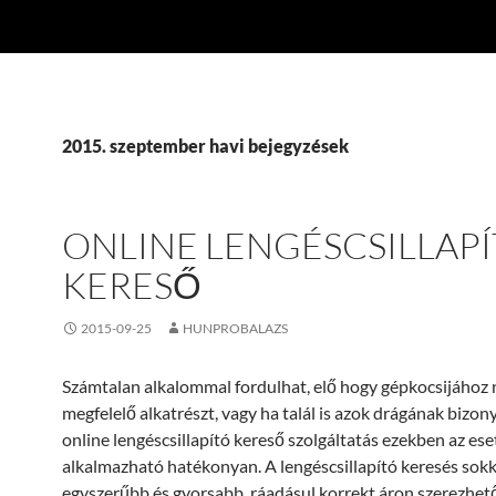
2015. szeptember havi bejegyzések
ONLINE LENGÉSCSILLAP
KERESŐ
2015-09-25
HUNPROBALAZS
Számtalan alkalommal fordulhat, elő hogy gépkocsijához n
megfelelő alkatrészt, vagy ha talál is azok drágának bizon
online lengéscsillapító kereső szolgáltatás ezekben az es
alkalmazható hatékonyan. A lengéscsillapító keresés sokk
egyszerűbb és gyorsabb, ráadásul korrekt áron szerezhető