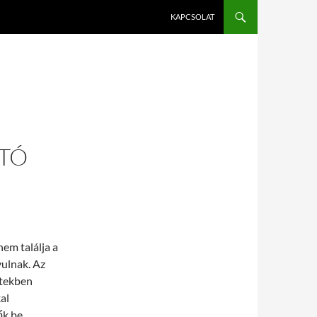
KAPCSOLAT
ÍTÓ
em találja a
yulnak. Az
etekben
al
k be.