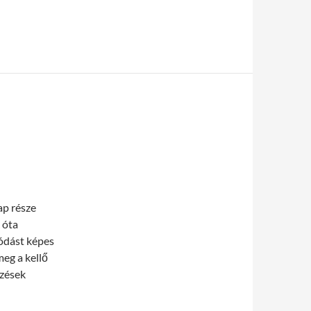
ap része
 óta
ódást képes
eg a kellő
őzések