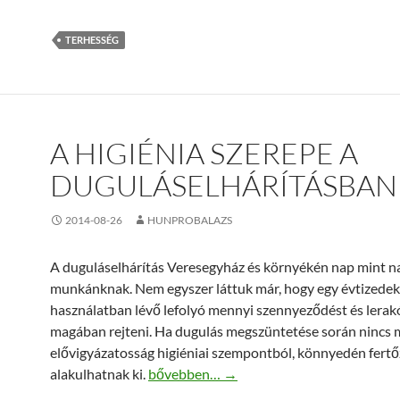
TERHESSÉG
A HIGIÉNIA SZEREPE A
DUGULÁSELHÁRÍTÁSBAN
2014-08-26
HUNPROBALAZS
A duguláselhárítás Veresegyház és környékén nap mint n
munkánknak. Nem egyszer láttuk már, hogy egy évtizedek
használatban lévő lefolyó mennyi szennyeződést és lerak
magában rejteni. Ha dugulás megszüntetése során nincs m
elővigyázatosság higiéniai szempontból, könnyedén fert
A higiénia szerepe a duguláselhárításban
alakulhatnak ki.
bővebben…
→