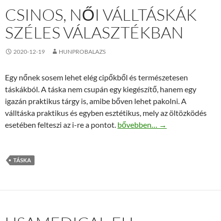
CSINOS, NŐI VÁLLTÁSKÁK
SZÉLES VÁLASZTÉKBAN
2020-12-19
HUNPROBALAZS
Egy nőnek sosem lehet elég cipőkből és természetesen
táskákból. A táska nem csupán egy kiegészítő, hanem egy
igazán praktikus tárgy is, amibe bőven lehet pakolni. A
válltáska praktikus és egyben esztétikus, mely az öltözködés
Csinos, női válltáskák széles v
esetében felteszi az i-re a pontot.
bővebben…
→
TÁSKA