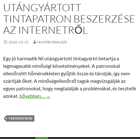
UTÁNGYÁRTOTT
TINTAPATRON BESZERZÉSE
AZ INTERNETRŐL
2020-12-13
HUNPROBALAZS
Egy jó harmadik fél utángyártott tintagyártó betartja a
legmagasabb minőségi követelményeket. A patronokat
ellenőrzött hőmérsékleten gyűjtik össze és tárolják, így nem
szárítják őket. A minőségellenőrző tagok megvizsgálják az
egyes patronokat, hogy megtalálják a problémákat, és tesztelik
Utángyártott tintapatron beszerzése az internetről
azokat.
bővebben…
→
TINTAPATRON