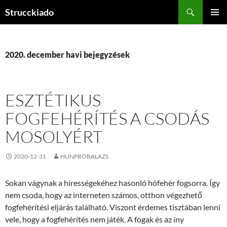
Tartalomhoz
Keresés
Strucckiado
ELSŐDL
MENÜ
2020. december havi bejegyzések
ESZTÉTIKUS
FOGFEHÉRÍTÉS A CSODÁS
MOSOLYÉRT
2020-12-31
HUNPROBALAZS
Sokan vágynak a hírességekéhez hasonló hófehér fogsorra. Így
nem csoda, hogy az interneten számos, otthon végezhető
fogfehérítési eljárás található. Viszont érdemes tisztában lenni
vele, hogy a fogfehérítés nem játék. A fogak és az íny