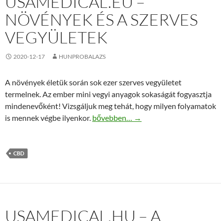
USAMEDICAL.EU –
NÖVÉNYEK ÉS A SZERVES
VEGYÜLETEK
2020-12-17
HUNPROBALAZS
A növények életük során sok ezer szerves vegyületet
termelnek. Az ember mini vegyi anyagok sokaságát fogyasztja
mindenevőként! Vizsgáljuk meg tehát, hogy milyen folyamatok
Usamedical.eu – növények és a szerve
is mennek végbe ilyenkor.
bővebben…
→
CBD
USAMEDICAL.HU – A