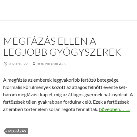
MEGFÁZÁS ELLEN A
LEGJOBB GYÓGYSZEREK
2020-12-27
HUNPROBALAZS
A megfázás az emberek leggyakoribb fertőző betegsége.
Normális körülmények között az átlagos felnőtt évente két-
három megfázást kap el, míg az átlagos gyermek hat-nyolcat. A
fertőzések télen gyakrabban fordulnak elő. Ezek a fertőzések
Megfázás ellen a 
az emberi történelem során régóta fennálltak.
bővebben…
→
MEGFÁZÁS