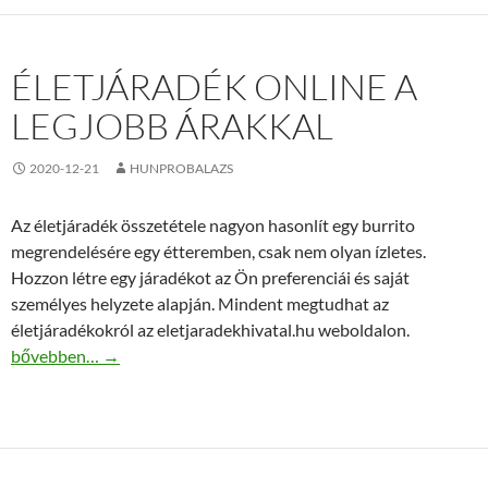
ÉLETJÁRADÉK ONLINE A
LEGJOBB ÁRAKKAL
2020-12-21
HUNPROBALAZS
Az életjáradék összetétele nagyon hasonlít egy burrito
megrendelésére egy étteremben, csak nem olyan ízletes.
Hozzon létre egy járadékot az Ön preferenciái és saját
személyes helyzete alapján. Mindent megtudhat az
életjáradékokról az eletjaradekhivatal.hu weboldalon.
Életjáradék online a legjobb árakkal
bővebben…
→