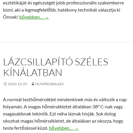
esztétikáját és egészségét jobb professzionális szakemberre
bízni, aki a legmegfelelőbb, hatékony technikát választja ki
Esztétikus fogfehérítés a csodás mosolyért
Önnek!
bővebben…
→
LÁZCSILLAPÍTÓ SZÉLES
KÍNÁLATBAN
2020-12-29
HUNPROBALAZS
A normál testhőmérséklet mindenkinek más és változik a nap
folyamán. A magas hőmérsékletet általában 38° C-nak vagy
magasabbnak tekintik. Ezt néha láznak hívják. Sok dolog
okozhat magas hőmérsékletet, de általában az okozza, hogy
Lázcsillapító széles kínálatban
teste fertőzéssel küzd.
bővebben…
→