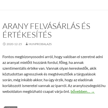
ARANY FELVÁSÁRLÁS ÉS
ÉRTÉKESÍTÉS
2020-12-25
HUNPROBALAZS
Fontos megbizonyosodni arról, hogy valóban el szeretné adni
az aranyat mielőtt hozzánk fordul, főleg, ha annak
szentimentális értéke van. Vannak olyan kereskedők, akik
köztudottan agresszívek és megtévesztőek a tárgyalások
során, még inkább akkor, ha úgy érzik, hogy az eladónak
korlátozott ismeretei vannak az iparról. Az aranytozsdegold.hu
Arany felvásárlás és ér
weboldalon megbízható csapat várja önt.
bővebben…
→