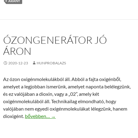
ARANY
ÓZONGENERÁTOR JÓ
ÁRON
2020-12-23
HUNPROBALAZS
Az ózon oxigénmolekulákból áll. Abból a fajta oxigénből,
amelyet a legjobban ismerünk, amelyet naponta belélegzünk,
és ez valójában a dioxin, vagy a „02”, amely két
oxigénmolekulából áll. Technikailag elmondható, hogy
valójában nem egyedi oxigénmolekulákat lélegzünk, hanem
Ózongenerátor jó áron
dioxigént.
bővebben…
→