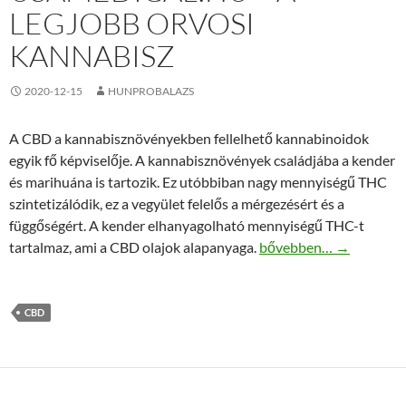
LEGJOBB ORVOSI
KANNABISZ
2020-12-15
HUNPROBALAZS
A CBD a kannabisznövényekben fellelhető kannabinoidok
egyik fő képviselője. A kannabisznövények családjába a kender
és marihuána is tartozik. Ez utóbbiban nagy mennyiségű THC
szintetizálódik, ez a vegyület felelős a mérgezésért és a
függőségért. A kender elhanyagolható mennyiségű THC-t
Usamedical.hu – a legjo
tartalmaz, ami a CBD olajok alapanyaga.
bővebben…
→
CBD