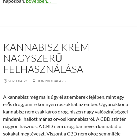
Zsuffa Ákos, FVSZ elnök szerint nagy könnyítés jön a
napokban.
bővebben…
→
KANNABISZ KRÉM
NAGYSZERŰ
FELHASZNÁLÁSA
2020-04-21
HUNPROBALAZS
A kannabisz még ma is úgy él az emberek fejében, mint egy
erős drog, amire könnyen rászokhat az ember. Ugyanakkor a
kannabisz nem csak káros drog, hiszen nagy valószínűséggel
mindenki hallott már az orvosi kannabiszról. A CBD szintén
nagyon hasznos. A CBD nem drog, bár neve a kannabidiol
sokakat megtéveszt. Viszont a CBD nem okoz semmiféle