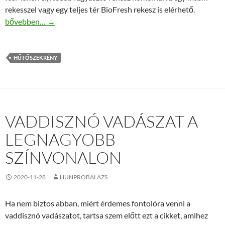
rekesszel vagy egy teljes tér BioFresh rekesz is elérhető.
Liebherr hűtő prémium minőségben
bővebben…
→
HŰTŐSZEKRÉNY
VADDISZNÓ VADÁSZAT A
LEGNAGYOBB
SZÍNVONALON
2020-11-28
HUNPROBALAZS
Ha nem biztos abban, miért érdemes fontolóra venni a
vaddisznó vadászatot, tartsa szem előtt ezt a cikket, amihez