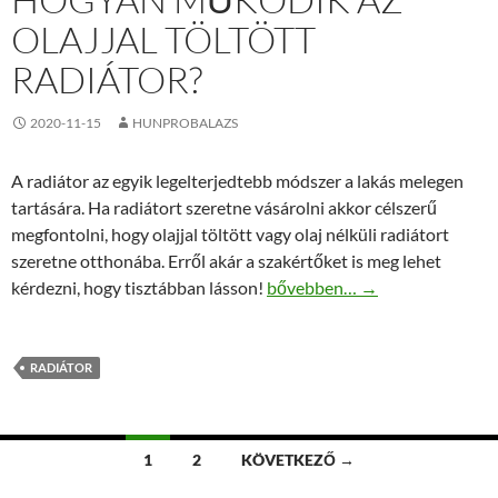
OLAJJAL TÖLTÖTT
RADIÁTOR?
2020-11-15
HUNPROBALAZS
A radiátor az egyik legelterjedtebb módszer a lakás melegen
tartására. Ha radiátort szeretne vásárolni akkor célszerű
megfontolni, hogy olajjal töltött vagy olaj nélküli radiátort
szeretne otthonába. Erről akár a szakértőket is meg lehet
Hogyan működik az olajjal tölt
kérdezni, hogy tisztábban lásson!
bővebben…
→
RADIÁTOR
Bejegyzés
1
2
KÖVETKEZŐ →
navigáció