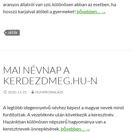
aranyos állatról van szó, különösen abban az esetben, ha
Slowly interaktív lajhár róz
hosszú karjaival átöleli a gyermeket!
bővebben…
→
JÁTÉK
MAI NÉVNAP A
KERDEZDMEG.HU-N
2020-11-25
HUNPROBALAZS
A legtöbb idegennyelvű névhez képest a magyar nevek mind
fordítottak. A vezetéknév után következik a keresztnév.
Hazánkban különösen népszerű hagyománya van a
Mai névnap a kerdezdmeg.hu-n
keresztnevek ünneplésének.
bővebben…
→