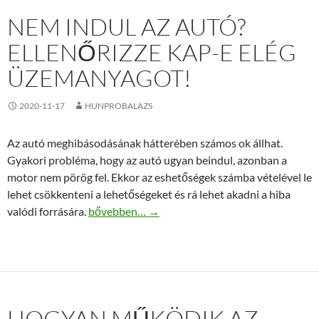
NEM INDUL AZ AUTÓ?
ELLENŐRIZZE KAP-E ELÉG
ÜZEMANYAGOT!
2020-11-17
HUNPROBALAZS
Az autó meghibásodásának hátterében számos ok állhat.
Gyakori probléma, hogy az autó ugyan beindul, azonban a
motor nem pörög fel. Ekkor az eshetőségek számba vételével le
lehet csökkenteni a lehetőségeket és rá lehet akadni a hiba
Nem indul az autó? Ellenőrizze kap-e elég üze
valódi forrására.
bővebben…
→
HOGYAN MŰKÖDIK AZ