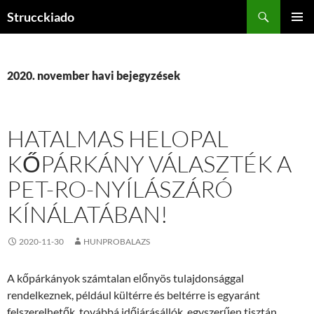
Tartalomhoz
Keresés
Strucckiado
ELSŐDL
MENÜ
2020. november havi bejegyzések
HATALMAS HELOPAL
KŐPÁRKÁNY VÁLASZTÉK A
PET-RO-NYÍLÁSZÁRÓ
KÍNÁLATÁBAN!
2020-11-30
HUNPROBALAZS
A kőpárkányok számtalan előnyös tulajdonsággal
rendelkeznek, például kültérre és beltérre is egyaránt
felszerelhetők, továbbá időjárásállók, egyszerűen tisztán