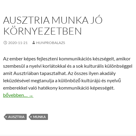
AUSZTRIA MUNKA JÓ
KÖRNYEZETBEN
2020-11-21
HUNPROBALAZS
Az ember képes fejleszteni kommunikációs készségeit, amikor
szembesül a nyelvi korlátokkal és a sok kulturális különbséggel
amit Ausztriában tapasztalhat. Az összes ilyen akadály
leküzdésével megtanulja a különböző kultúrájú és nyelvű
emberekkel való hatékony kommunikáció képességét.
Ausztria munka jó környezetben
bővebben…
→
AUSZTRIA
MUNKA