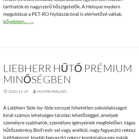
tarthatók és nagyszerű hőszigetelők. A Helopal modern
megoldásai a PET-RO Nyílászárónál is elérhetővé váltak.
Hatalmas Helopal kőpárkány választék a PET-RO-Nyílászáró kín
bővebben…
→
LIEBHERR HŰTŐ PRÉMIUM
MINŐSÉGBEN
2020-11-29
HUNPROBALAZS
A Liebherr Side-by-Side sorozat hihetetlen sokoldalúságot
kínál számos lehetséges tárolási lehetőséggel, amelyek
személyre szabhatók, személyes igényeinek megfelelően: tágas
hűtőszekrény BioFresh-sel vagy anélkül, nagy fagyasztó rekesz
IceMakerrel, kisebb fagyasztó rekesz kombinálva egy másik