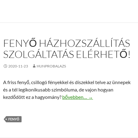
FENYŐ HÁZHOZSZÁLLÍTÁS
SZOLGÁLTATÁS ELÉRHETŐ!
2020-11-23
HUNPROBALAZS
A friss fenyő, csillogó fényekkel és díszekkel telve az ünnepek
és a tél legikonikusabb szimbóluma, de vajon hogyan
Fenyő házhozszállítás szolgáltatás e
kezdődött ez a hagyomány?
bővebben…
→
FENYŐ