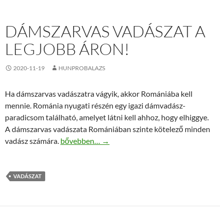
DÁMSZARVAS VADÁSZAT A
LEGJOBB ÁRON!
2020-11-19
HUNPROBALAZS
Ha dámszarvas vadászatra vágyik, akkor Romániába kell
mennie. Románia nyugati részén egy igazi dámvadász-
paradicsom található, amelyet látni kell ahhoz, hogy elhiggye.
A dámszarvas vadászata Romániában szinte kötelező minden
Dámszarvas vadászat a legjobb áron!
vadász számára.
bővebben…
→
VADÁSZAT