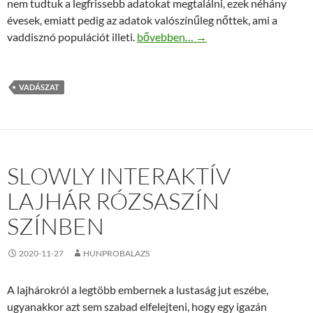
nem tudtuk a legfrissebb adatokat megtalálni, ezek néhány
évesek, emiatt pedig az adatok valószínűleg nőttek, ami a
Vaddisznó vadászat a legnagyobb sz
vaddisznó populációt illeti.
bővebben…
→
VADÁSZAT
SLOWLY INTERAKTÍV
LAJHÁR RÓZSASZÍN
SZÍNBEN
2020-11-27
HUNPROBALAZS
A lajhárokról a legtöbb embernek a lustaság jut eszébe,
ugyanakkor azt sem szabad elfelejteni, hogy egy igazán