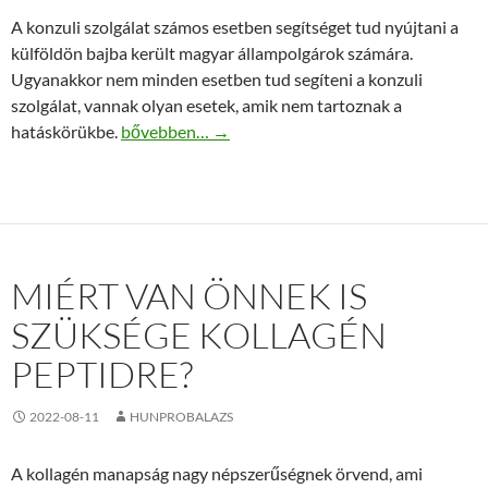
A konzuli szolgálat számos esetben segítséget tud nyújtani a
külföldön bajba került magyar állampolgárok számára.
Ugyanakkor nem minden esetben tud segíteni a konzuli
szolgálat, vannak olyan esetek, amik nem tartoznak a
A konzuli szolgálat nyújtotta segítség
hatáskörükbe.
bővebben…
→
MIÉRT VAN ÖNNEK IS
SZÜKSÉGE KOLLAGÉN
PEPTIDRE?
2022-08-11
HUNPROBALAZS
A kollagén manapság nagy népszerűségnek örvend, ami