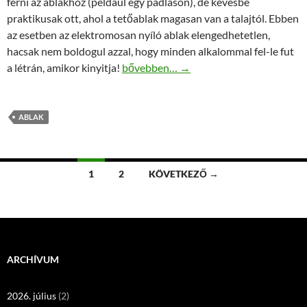
férni az ablakhoz (például egy padláson), de kevésbé
praktikusak ott, ahol a tetőablak magasan van a talajtól. Ebben
az esetben az elektromosan nyíló ablak elengedhetetlen,
hacsak nem boldogul azzal, hogy minden alkalommal fel-le fut
Tetőtéri ablak beszerelés szuper áron!
a létrán, amikor kinyitja!
bővebben…
→
ABLAK
Bejegyzés
1
2
KÖVETKEZŐ →
navigáció
ARCHÍVUM
2026. július
(2)