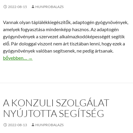
2022-08-15
HUNPROBALAZS
Vannak olyan táplálékkiegészítők, adaptogén gyógynövények,
amelyek fogyasztása mindenképp hasznos. Az adaptogén
gyógynövények a szervezet alkalmazkodóképességét segítik
elő. Pár dologgal viszont nem árt tisztában lenni, hogy ezek a
gyógynövények valóban segítsenek, ne pedig ártsanak.
Ismerje meg az indiai ginzeng jótékony hatásait!
bővebben…
→
A KONZULI SZOLGÁLAT
NYÚJTOTTA SEGÍTSÉG
2022-08-13
HUNPROBALAZS