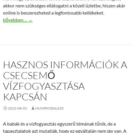
akkor nem szükséges ellátogatni a közeli üzletbe, hiszen akár
online is beszerezheted a legfontosabb kellékeket.
A legfontosabb fodrászkellékek
bővebben…
→
HASZNOS INFORMÁCIÓK A
CSECSEMŐ
VÍZFOGYASZTÁSA
KAPCSÁN
2022-08-05
HUNPROBALAZS
A babák és a vízfogyasztás egyszerű témának tűnik, de a
tapasztalatok azt mutatják, hogy ez egyáltalán nem így van. A