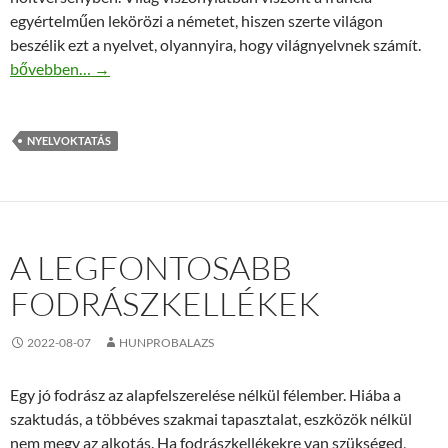
egyértelműen lekörözi a németet, hiszen szerte világon
beszélik ezt a nyelvet, olyannyira, hogy világnyelvnek számít.
Miért érdemes francia nyelvoktatáson részt venni?
bővebben…
→
NYELVOKTATÁS
A LEGFONTOSABB
FODRÁSZKELLÉKEK
2022-08-07
HUNPROBALAZS
Egy jó fodrász az alapfelszerelése nélkül félember. Hiába a
szaktudás, a többéves szakmai tapasztalat, eszközök nélkül
nem megy az alkotás. Ha fodrászkellékekre van szükséged,