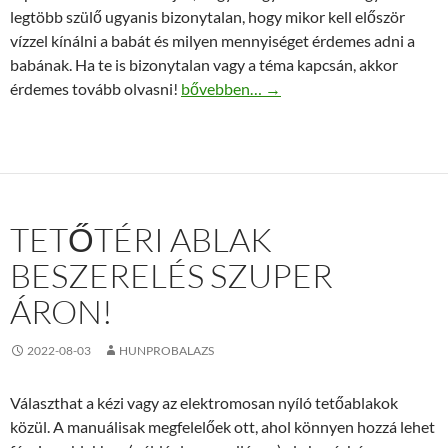
legtöbb szülő ugyanis bizonytalan, hogy mikor kell először
vízzel kínálni a babát és milyen mennyiséget érdemes adni a
babának. Ha te is bizonytalan vagy a téma kapcsán, akkor
Hasznos információk a csecsemő vízfo
érdemes tovább olvasni!
bővebben…
→
TETŐTÉRI ABLAK
BESZERELÉS SZUPER
ÁRON!
2022-08-03
HUNPROBALAZS
Választhat a kézi vagy az elektromosan nyíló tetőablakok
közül. A manuálisak megfelelőek ott, ahol könnyen hozzá lehet