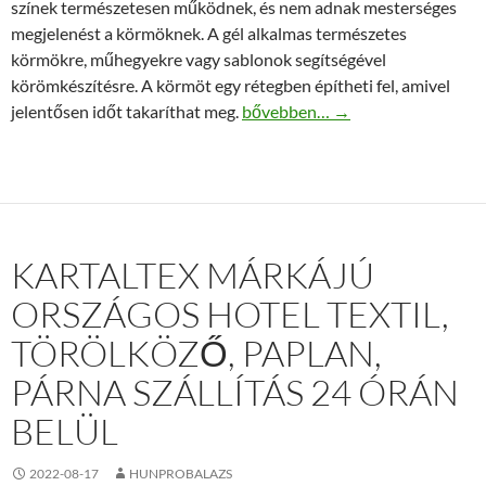
színek természetesen működnek, és nem adnak mesterséges
megjelenést a körmöknek. A gél alkalmas természetes
körmökre, műhegyekre vagy sablonok segítségével
körömkészítésre. A körmöt egy rétegben építheti fel, amivel
Körömágyhosszabbító a szép kö
jelentősen időt takaríthat meg.
bővebben…
→
KARTALTEX MÁRKÁJÚ
ORSZÁGOS HOTEL TEXTIL,
TÖRÖLKÖZŐ, PAPLAN,
PÁRNA SZÁLLÍTÁS 24 ÓRÁN
BELÜL
2022-08-17
HUNPROBALAZS