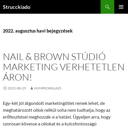
Tartalomhoz
Keresés
Strucckiado
ELSŐDL
MENÜ
2022. augusztus havi bejegyzések
NAIL & BROWN STÚDIÓ
MARKETING VERHETETLEN
ÁRON!
2022-08-29
HUNPROBALAZS
Egy-két jól átgondolt marketingötlet remek lehet, de
meghatározott célok nélkül soha nem tudhatja, hogy az
erőfeszítései meghozzák-e a hatást. Ügyeljen arra, hogy
szorosan kövesse a célokat és a kulcsfontosságú