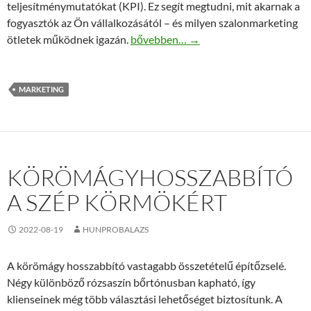
teljesítménymutatókat (KPI). Ez segít megtudni, mit akarnak a
fogyasztók az Ön vállalkozásától – és milyen szalonmarketing
Nail & Brown Stúdió marketing verhet
ötletek működnek igazán.
bővebben…
→
MARKETING
KÖRÖMÁGYHOSSZABBÍTÓ
A SZÉP KÖRMÖKÉRT
2022-08-19
HUNPROBALAZS
A körömágy hosszabbító vastagabb összetételű építőzselé.
Négy különböző rózsaszín bőrtónusban kapható, így
klienseinek még több választási lehetőséget biztosítunk. A