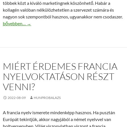
többek közt a kiváló marketingnek köszönhető. Habár a
kollagén valóban nélkülözhetetlen a szervezet számára és
nagyon sok szempontból hasznos, ugyanakkor nem csodaszer.
Miért van Önnek is szüksége kollagén peptidre?
bővebben…
→
MIÉRT ÉRDEMES FRANCIA
NYELVOKTATÁSON RÉSZT
VENNI?
2022-08-09
HUNPROBALAZS
A francia nyelv ismerete mindenképp hasznos. Ha pusztán
Európát tekintjük, akkor nagyjából a német nyelvvel van
holtversenyben. Világ viszonylatban viszont a francia