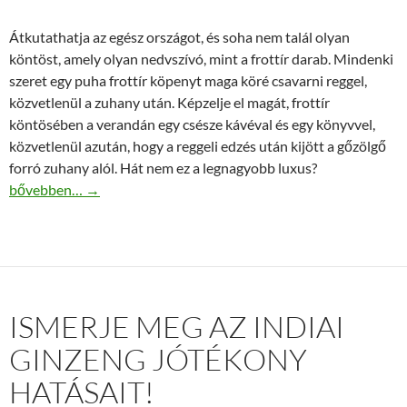
Átkutathatja az egész országot, és soha nem talál olyan
köntöst, amely olyan nedvszívó, mint a frottír darab. Mindenki
szeret egy puha frottír köpenyt maga köré csavarni reggel,
közvetlenül a zuhany után. Képzelje el magát, frottír
köntösében a verandán egy csésze kávéval és egy könyvvel,
közvetlenül azután, hogy a reggeli edzés után kijött a gőzölgő
forró zuhany alól. Hát nem ez a legnagyobb luxus?
Kartaltex márkájú országos Hotel Textil, törölköző, paplan, párna
bővebben…
→
ISMERJE MEG AZ INDIAI
GINZENG JÓTÉKONY
HATÁSAIT!