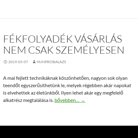
FÉKFOLYADÉK VÁSÁRLÁS
NEM CSAK SZEMÉLYESEN
2019-05-07
HUNPROBALAZS
A mai fejlett technikáknak köszönhetően, nagyon sok olyan
teendőt egyszerűsíthetünk le, melyek régebben akár napokat
is elvehettek az életünkből. Ilyen lehet akár egy megfelelő
Fékfolyadék vásárlás nem csak személy
alkatrész megtalálása is.
bővebben…
→