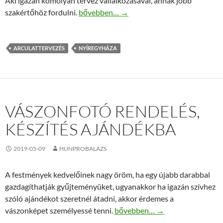
Aki igazán komolyan tervez vállalkozásával, annak jobb
Arculat tervezés Nyíregyháza, hogy ne leg
szakértőhöz fordulni.
bővebben…
→
ARCULATTERVEZÉS
NYÍREGYHÁZA
VÁSZONFOTÓ RENDELÉS,
KÉSZÍTÉS AJÁNDÉKBA
2019-05-09
HUNPROBALAZS
A festmények kedvelőinek nagy öröm, ha egy újabb darabbal
gazdagíthatják gyűjteményüket, ugyanakkor ha igazán szívhez
szóló ajándékot szeretnél átadni, akkor érdemes a
Vászonfotó rendelés, készítés 
vászonképet személyessé tenni.
bővebben…
→