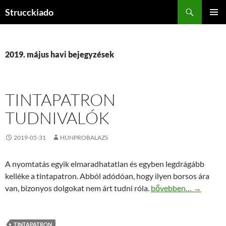
Tartalomhoz
Keresés
Strucckiado
ELSŐDL
MENÜ
2019. május havi bejegyzések
TINTAPATRON
TUDNIVALÓK
2019-05-31
HUNPROBALAZS
A nyomtatás egyik elmaradhatatlan és egyben legdrágább
kelléke a tintapatron. Abból adódóan, hogy ilyen borsos ára
Tintapatron tudnival
van, bizonyos dolgokat nem árt tudni róla.
bővebben…
→
TINTAPATRON