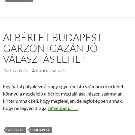
ALBÉRLET BUDAPEST
GARZON IGAZÁN JÓ
VÁLASZTÁS LEHET
2019-05-29
HUNPROBALAZS
Egy fiatal pályakezdő, vagy egyetemista számára nem lehet
könnyű a megfelelő albérlet megtalálása, hiszen számtalan
kritériumnak kell, hogy megfeleljen, de legfőképpen annak,
Albérlet Budapest garzon igazán jó választ
hogy ne legyen drága.
bővebben…
→
ALBÉRLET
BUDAPEST