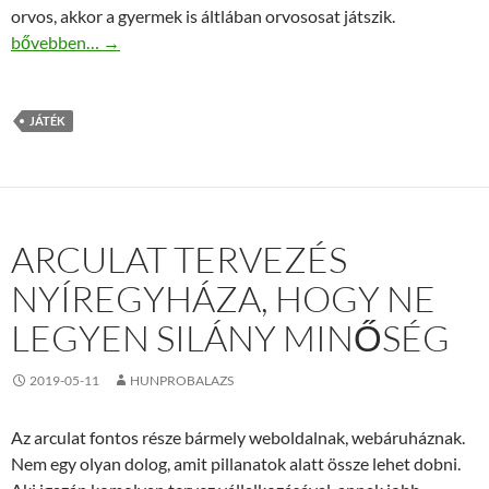
orvos, akkor a gyermek is áltlában orvososat játszik.
Playmobil a felhőtlen játszás érdekében
bővebben…
→
JÁTÉK
ARCULAT TERVEZÉS
NYÍREGYHÁZA, HOGY NE
LEGYEN SILÁNY MINŐSÉG
2019-05-11
HUNPROBALAZS
Az arculat fontos része bármely weboldalnak, webáruháznak.
Nem egy olyan dolog, amit pillanatok alatt össze lehet dobni.