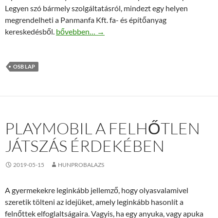
Legyen szó bármely szolgáltatásról, mindezt egy helyen
megrendelheti a Panmanfa Kft. fa- és építőanyag
OSB lap vásárlása – Budapest, Kunszentmárton, 
kereskedésből.
bővebben…
→
OSB LAP
PLAYMOBIL A FELHŐTLEN
JÁTSZÁS ÉRDEKÉBEN
2019-05-15
HUNPROBALAZS
A gyermekekre leginkább jellemző, hogy olyasvalamivel
szeretik tölteni az idejüket, amely leginkább hasonlít a
felnőttek elfoglaltságaira. Vagyis, ha egy anyuka, vagy apuka