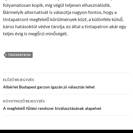
folyamatosan kopik, míg végül teljesen elhasználódik.
Bármelyik alternatívát is választja nagyon fontos, hogy a
tintapatront megfelelő körülmények közt, a különféle külső,
káros hatásoktól védve tárolja, ez által a tintapatron akár egy
teljes évig is megőrzi minőségét.
TINTAPATRON
Bejegyzések
ELŐZŐ BEJEGYZÉS
navigációja
Albérlet Budapest garzon igazán jó választás lehet
KÖVETKEZŐ BEJEGYZÉS
A megfelelő fűtési rendszer kiválasztásának alapelvei