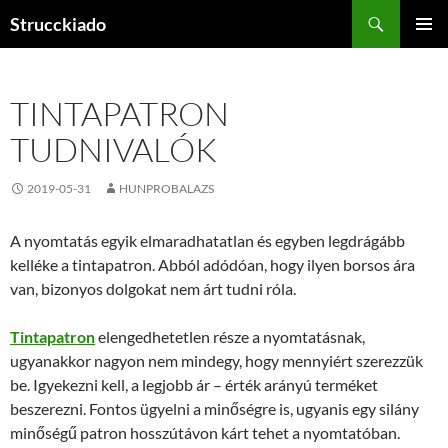
Tartalomhoz
Keresés
Strucckiado
ELSŐDL
MENÜ
TINTAPATRON
TUDNIVALÓK
2019-05-31
HUNPROBALAZS
A nyomtatás egyik elmaradhatatlan és egyben legdrágább
kelléke a tintapatron. Abból adódóan, hogy ilyen borsos ára
van, bizonyos dolgokat nem árt tudni róla.
Tintapatron
elengedhetetlen része a nyomtatásnak,
ugyanakkor nagyon nem mindegy, hogy mennyiért szerezzük
be. Igyekezni kell, a legjobb ár – érték arányú terméket
beszerezni. Fontos ügyelni a minőségre is, ugyanis egy silány
minőségű patron hosszútávon kárt tehet a nyomtatóban.