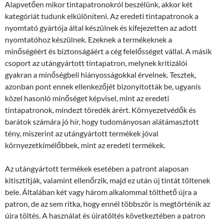
Alapvetően mikor tintapatronokról beszélünk, akkor két
kategóriát tudunk elkülöníteni. Az eredeti tintapatronok a
nyomtató gyártója által készülnek és kifejezetten az adott
nyomtatóhoz készülnek. Ezeknek a termékeknek a
minőségéért és biztonságáért a cég felelősséget vállal. A másik
csoport az utángyártott tintapatron, melynek kritizálói
gyakran a minőségbeli hiányosságokkal érvelnek. Tesztek,
azonban pont ennek ellenkezőjét bizonyították be, ugyanis
közel hasonló minőséget képvisel, mint az eredeti
tintapatronok, mindezt töredék árért. Környezetvédők és
barátok számára jó hír, hogy tudományosan alátámasztott
tény, miszerint az utángyártott termékek jóval
környezetkímélőbbek, mint az eredeti termékek.
Az utángyártott termékek esetében a patront alaposan
kitisztítják, valamint ellenőrzik, majd ez után új tintát töltenek
bele. Általában két vagy három alkalommal tölthető újra a
patron, de az sem ritka, hogy ennél többször is megtörténik az
újra töltés. A használat és újratöltés következtében a patron