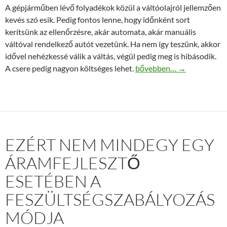
A gépjárműben lévő folyadékok közül a váltóolajról jellemzően
kevés szó esik. Pedig fontos lenne, hogy időnként sort
kerítsünk az ellenőrzésre, akár automata, akár manuális
váltóval rendelkező autót vezetünk. Ha nem így teszünk, akkor
idővel nehézkessé válik a váltás, végül pedig meg is hibásodik.
Kerítsünk sort a manuális 
A csere pedig nagyon költséges lehet.
bővebben…
→
EZÉRT NEM MINDEGY EGY
ÁRAMFEJLESZTŐ
ESETÉBEN A
FESZÜLTSÉGSZABÁLYOZÁS
MÓDJA