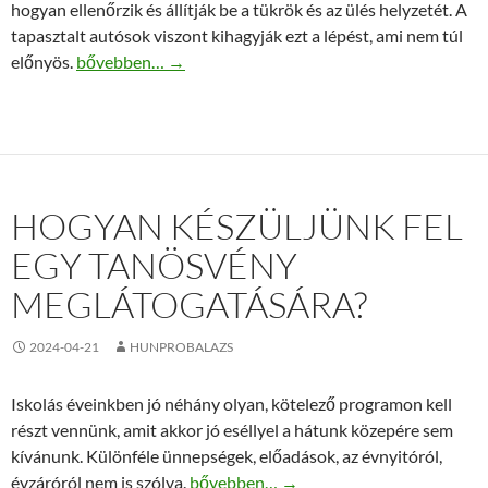
hogyan ellenőrzik és állítják be a tükrök és az ülés helyzetét. A
tapasztalt autósok viszont kihagyják ezt a lépést, ami nem túl
Hogyan kell helyesen beállítani a tükröket és a vezetőül
előnyös.
bővebben…
→
HOGYAN KÉSZÜLJÜNK FEL
EGY TANÖSVÉNY
MEGLÁTOGATÁSÁRA?
2024-04-21
HUNPROBALAZS
Iskolás éveinkben jó néhány olyan, kötelező programon kell
részt vennünk, amit akkor jó eséllyel a hátunk közepére sem
kívánunk. Különféle ünnepségek, előadások, az évnyitóról,
Hogyan készüljünk fel egy tanösvény me
évzáróról nem is szólva.
bővebben…
→