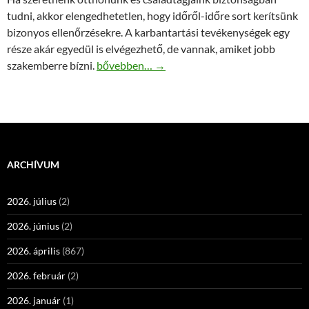
tudni, akkor elengedhetetlen, hogy időről-időre sort kerítsünk
bizonyos ellenőrzésekre. A karbantartási tevékenységek egy
része akár egyedül is elvégezhető, de vannak, amiket jobb
A szivárgás egyértelmű jelei
szakemberre bízni.
bővebben…
→
ARCHÍVUM
2026. július
(2)
2026. június
(2)
2026. április
(867)
2026. február
(2)
2026. január
(1)