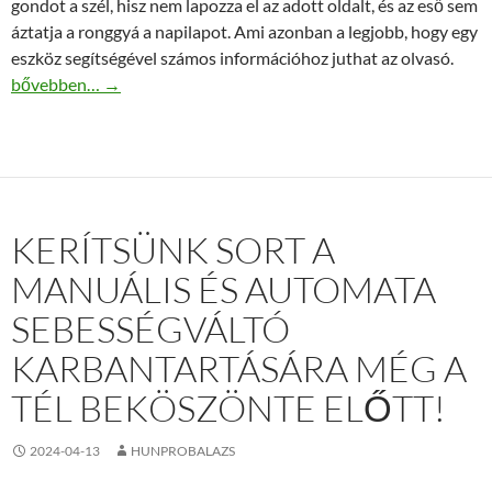
gondot a szél, hisz nem lapozza el az adott oldalt, és az eső sem
áztatja a ronggyá a napilapot. Ami azonban a legjobb, hogy egy
eszköz segítségével számos információhoz juthat az olvasó.
Történések magazin – Ahol, nincs felesleges szószaporítás, csak 
bővebben…
→
KERÍTSÜNK SORT A
MANUÁLIS ÉS AUTOMATA
SEBESSÉGVÁLTÓ
KARBANTARTÁSÁRA MÉG A
TÉL BEKÖSZÖNTE ELŐTT!
2024-04-13
HUNPROBALAZS