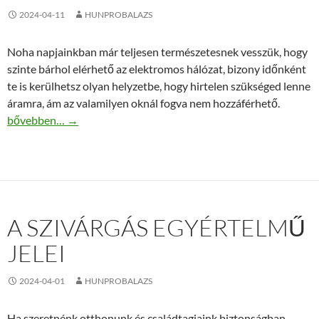
2024-04-11
HUNPROBALAZS
Noha napjainkban már teljesen természetesnek vesszük, hogy
szinte bárhol elérhető az elektromos hálózat, bizony időnként
te is kerülhetsz olyan helyzetbe, hogy hirtelen szükséged lenne
áramra, ám az valamilyen oknál fogva nem hozzáférhető.
Ezért nem mindegy egy áramfejlesztő esetében a feszültségszab
bővebben…
→
A SZIVÁRGÁS EGYÉRTELMŰ
JELEI
2024-04-01
HUNPROBALAZS
Ha szeretnénk otthonunk és családtagjaink biztonságban