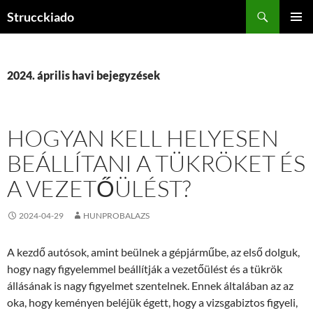
Tartalomhoz
Keresés
Strucckiado
ELSŐDL
MENÜ
2024. április havi bejegyzések
HOGYAN KELL HELYESEN
BEÁLLÍTANI A TÜKRÖKET ÉS
A VEZETŐÜLÉST?
2024-04-29
HUNPROBALAZS
A kezdő autósok, amint beülnek a gépjárműbe, az első dolguk,
hogy nagy figyelemmel beállítják a vezetőülést és a tükrök
állásának is nagy figyelmet szentelnek. Ennek általában az az
oka, hogy keményen beléjük égett, hogy a vizsgabiztos figyeli,