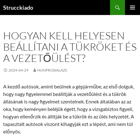
Tartalomhoz
Keresés
Strucckiado
ELSŐDL
MENÜ
HOGYAN KELL HELYESEN
BEÁLLÍTANI A TÜKRÖKET ÉS
A VEZETŐÜLÉST?
2024-04-29
HUNPROBALAZS
A kezdő autósok, amint beülnek a gépjárműbe, az első dolguk,
hogy nagy figyelemmel beállítják a vezetőülést és a tükrök
állásának is nagy figyelmet szentelnek. Ennek általában az az
oka, hogy keményen beléjük égett, hogy a vizsgabiztos figyeli,
hogyan ellenőrzik és állítják be a tükrök és az ülés helyzetét. A
tapasztalt autósok viszont kihagyják ezt a lépést, ami nem túl
előnyös.