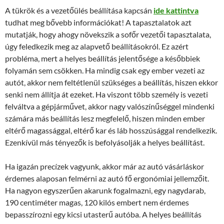
A tükrök és a vezetőülés beállítása kapcsán
ide kattintva
tudhat meg bővebb információkat! A tapasztalatok azt
mutatják, hogy ahogy növekszik a sofőr vezetői tapasztalata,
úgy feledkezik meg az alapvető beállításokról. Ez azért
probléma, mert a helyes beállítás jelentősége a későbbiek
folyamán sem csökken. Ha mindig csak egy ember vezeti az
autót, akkor nem feltétlenül szükséges a beállítás, hiszen ekkor
senki nem állítja át ezeket. Ha viszont több személy is vezeti
felváltva a gépjárművet, akkor nagy valószínűséggel mindenki
számára más beállítás lesz megfelelő, hiszen minden ember
eltérő magassággal, eltérő kar és láb hosszúsággal rendelkezik.
Ezenkívül más tényezők is befolyásolják a helyes beállítást.
Ha igazán precízek vagyunk, akkor már az autó vásárláskor
érdemes alaposan felmérni az autó fő ergonómiai jellemzőit.
Ha nagyon egyszerűen akarunk fogalmazni, egy nagydarab,
190 centiméter magas, 120 kilós embert nem érdemes
bepasszírozni egy kicsi utasterű autóba. A helyes beállítás