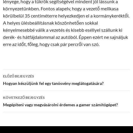
lényege, hogy a tükrök segítségével mindent jól lássunk a
környezetünkben. Fontos alapelv, hogy a vezető mellkasa
körülbelül 35 centiméterre helyezkedjen el a kormánykeréktől.
A helyes ülésbeállításnak köszönhetően sokkal
kényelmesebbé válik a vezetés és kisebb eséllyel szállunk ki
derék- és hátfájdalommal az autóból. Éppen ezért ne sajnáljuk
erre az időt, főleg, hogy csak pár percről van szó.
Bejegyzések
ELŐZŐ BEJEGYZÉS
navigációja
Hogyan készüljünk fel egy tanösvény meglátogatására?
KÖVETKEZŐ BEJEGYZÉS
Megépíteni vagy megvásárolni érdemes a gamer számítógépet?