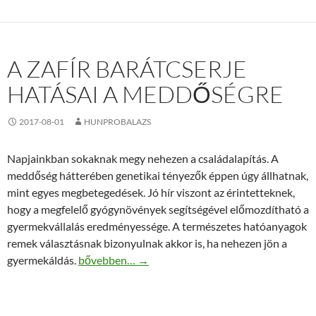
A ZAFÍR BARÁTCSERJE
HATÁSAI A MEDDŐSÉGRE
2017-08-01
HUNPROBALAZS
Napjainkban sokaknak megy nehezen a családalapítás. A
meddőség hátterében genetikai tényezők éppen úgy állhatnak,
mint egyes megbetegedések. Jó hír viszont az érintetteknek,
hogy a megfelelő gyógynövények segítségével előmozdítható a
gyermekvállalás eredményessége. A természetes hatóanyagok
remek választásnak bizonyulnak akkor is, ha nehezen jön a
A Zafír Barátcserje hatásai a meddőségre
gyermekáldás.
bővebben…
→