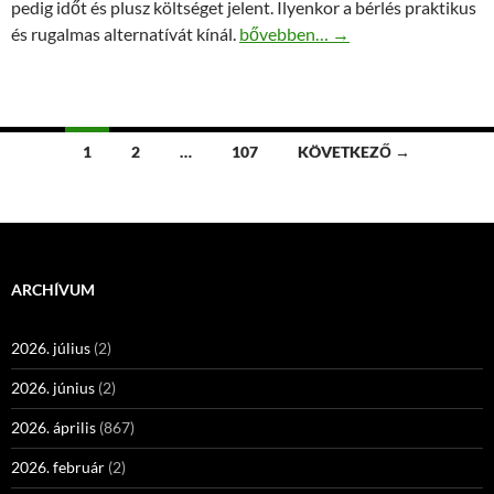
pedig időt és plusz költséget jelent. Ilyenkor a bérlés praktikus
Fűnyíró bérlés rugalmas időtarta
és rugalmas alternatívát kínál.
bővebben…
→
Bejegyzés
1
2
…
107
KÖVETKEZŐ →
navigáció
ARCHÍVUM
2026. július
(2)
2026. június
(2)
2026. április
(867)
2026. február
(2)