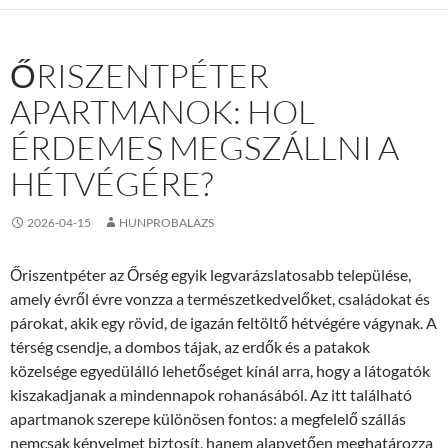
ŐRISZENTPÉTER
APARTMANOK: HOL
ÉRDEMES MEGSZÁLLNI A
HÉTVÉGÉRE?
2026-04-15
HUNPROBALAZS
Őriszentpéter az Őrség egyik legvarázslatosabb települése,
amely évről évre vonzza a természetkedvelőket, családokat és
párokat, akik egy rövid, de igazán feltöltő hétvégére vágynak. A
térség csendje, a dombos tájak, az erdők és a patakok
közelsége egyedülálló lehetőséget kínál arra, hogy a látogatók
kiszakadjanak a mindennapok rohanásából. Az itt található
apartmanok szerepe különösen fontos: a megfelelő szállás
nemcsak kényelmet biztosít, hanem alapvetően meghatározza