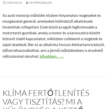
2026-06-01
HUNPROBALAZS
Az autó motorja működés közben folyamatos rezgéseket és
mozgásokat generál, amelyeket különböző alkatrészek
hivatottak csillapítani. Ezek közül az egyik legfontosabb a
motortartó gumibak, amely a motor és a karosszéria között
biztosít stabil kapcsolatot, miközben csökkenti a rezgések és
zajok átadását. Bár ez az alkatrész hosszú élettartamra készül,
idővel elhasználódhat, ami a jármű működésében is érezhető
Mikor érdemes cserélni a VW motortartó
változásokat okozhat.
bővebben…
→
KLÍMA FERTŐTLENÍTÉS
VAGY TISZTÍTÁS? MI A