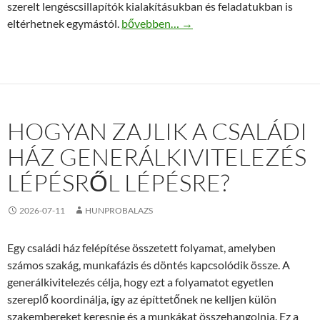
szerelt lengéscsillapítók kialakításukban és feladatukban is
Peugeot lengéscsillapító első és hátsó f
eltérhetnek egymástól.
bővebben…
→
HOGYAN ZAJLIK A CSALÁDI
HÁZ GENERÁLKIVITELEZÉS
LÉPÉSRŐL LÉPÉSRE?
2026-07-11
HUNPROBALAZS
Egy családi ház felépítése összetett folyamat, amelyben
számos szakág, munkafázis és döntés kapcsolódik össze. A
generálkivitelezés célja, hogy ezt a folyamatot egyetlen
szereplő koordinálja, így az építtetőnek ne kelljen külön
szakembereket keresnie és a munkákat összehangolnia. Ez a