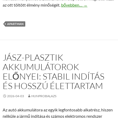
Őriszentpéter apartmanok: Hol 
az ott töltött élmény minőségét.
bővebben…
→
APARTMAN
JÁSZ-PLASZTIK
AKKUMULÁTOROK
ELŐNYEI: STABIL INDÍTÁS
ÉS HOSSZÚ ÉLETTARTAM
2026-04-03
HUNPROBALAZS
Az autó akkumulátora az egyik legfontosabb alkatrész, hiszen
nélküle a jármű indítása és számos elektromos rendszer