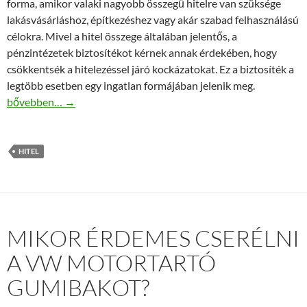
forma, amikor valaki nagyobb összegű hitelre van szüksége
lakásvásárláshoz, építkezéshez vagy akár szabad felhasználású
célokra. Mivel a hitel összege általában jelentős, a
pénzintézetek biztosítékot kérnek annak érdekében, hogy
csökkentsék a hitelezéssel járó kockázatokat. Ez a biztosíték a
legtöbb esetben egy ingatlan formájában jelenik meg.
Hogy működik a jelzáloghitel és miért kér a bank fedezetet?
bővebben…
→
HITEL
MIKOR ÉRDEMES CSERÉLNI
A VW MOTORTARTÓ
GUMIBAKOT?