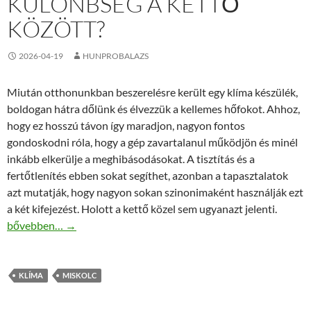
KÜLÖNBSÉG A KETTŐ
KÖZÖTT?
2026-04-19
HUNPROBALAZS
Miután otthonunkban beszerelésre került egy klíma készülék,
boldogan hátra dőlünk és élvezzük a kellemes hőfokot. Ahhoz,
hogy ez hosszú távon így maradjon, nagyon fontos
gondoskodni róla, hogy a gép zavartalanul működjön és minél
inkább elkerülje a meghibásodásokat. A tisztítás és a
fertőtlenítés ebben sokat segíthet, azonban a tapasztalatok
azt mutatják, hogy nagyon sokan szinonimaként használják ezt
a két kifejezést. Holott a kettő közel sem ugyanazt jelenti.
Klíma fertőtlenítés vagy tisztítás? Mi a különbség a kettő között
bővebben…
→
KLÍMA
MISKOLC