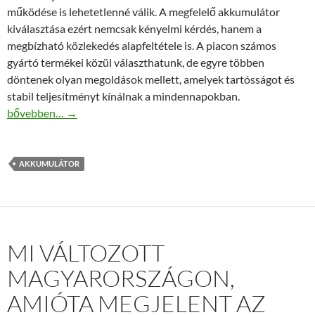
működése is lehetetlenné válik. A megfelelő akkumulátor
kiválasztása ezért nemcsak kényelmi kérdés, hanem a
megbízható közlekedés alapfeltétele is. A piacon számos
gyártó termékei közül választhatunk, de egyre többen
döntenek olyan megoldások mellett, amelyek tartósságot és
stabil teljesítményt kínálnak a mindennapokban.
Jász-Plasztik akkumulátorok előnyei: Stabil indítás és hosszú él
bővebben…
→
AKKUMULÁTOR
MI VÁLTOZOTT
MAGYARORSZÁGON,
AMIÓTA MEGJELENT AZ