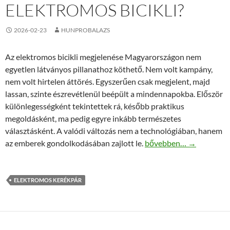
ELEKTROMOS BICIKLI?
2026-02-23
HUNPROBALAZS
Az elektromos bicikli megjelenése Magyarországon nem
egyetlen látványos pillanathoz köthető. Nem volt kampány,
nem volt hirtelen áttörés. Egyszerűen csak megjelent, majd
lassan, szinte észrevétlenül beépült a mindennapokba. Először
különlegességként tekintettek rá, később praktikus
megoldásként, ma pedig egyre inkább természetes
választásként. A valódi változás nem a technológiában, hanem
Mi változott Magyarorsz
az emberek gondolkodásában zajlott le.
bővebben…
→
ELEKTROMOS KERÉKPÁR