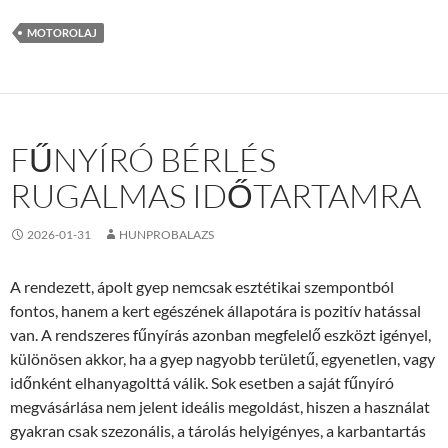
MOTOROLAJ
FŰNYÍRÓ BÉRLÉS
RUGALMAS IDŐTARTAMRA
2026-01-31
HUNPROBALAZS
A rendezett, ápolt gyep nemcsak esztétikai szempontból
fontos, hanem a kert egészének állapotára is pozitív hatással
van. A rendszeres fűnyírás azonban megfelelő eszközt igényel,
különösen akkor, ha a gyep nagyobb területű, egyenetlen, vagy
időnként elhanyagolttá válik. Sok esetben a saját fűnyíró
megvásárlása nem jelent ideális megoldást, hiszen a használat
gyakran csak szezonális, a tárolás helyigényes, a karbantartás