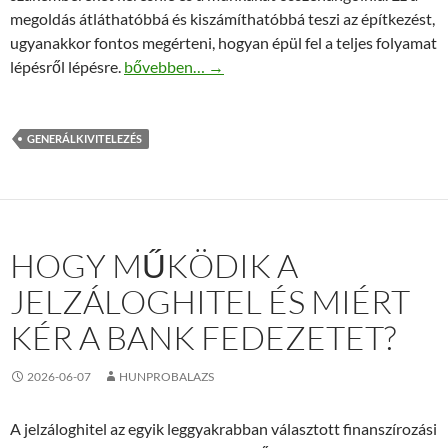
megoldás átláthatóbbá és kiszámíthatóbbá teszi az építkezést,
ugyanakkor fontos megérteni, hogyan épül fel a teljes folyamat
Hogyan zajlik a családi ház generálkivitelezés lé
lépésről lépésre.
bővebben…
→
GENERÁLKIVITELEZÉS
HOGY MŰKÖDIK A
JELZÁLOGHITEL ÉS MIÉRT
KÉR A BANK FEDEZETET?
2026-06-07
HUNPROBALAZS
A jelzáloghitel az egyik leggyakrabban választott finanszírozási