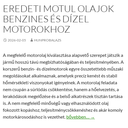
EREDETI MOTUL OLAJOK
BENZINES ÉS DÍZEL
MOTOROKHOZ
2026-02-05
HUNPROBALAZS
A megfelelő motorolaj kiválasztása alapvető szerepet játszik a
jármű hosszú távú megbízhatóságában és teljesítményében. A
korszerű benzin- és dízelmotorok egyre összetettebb műszaki
megoldásokat alkalmaznak, amelyek precíz kenést és stabil
hőmérsékleti viszonyokat igényelnek. A motorolaj feladata
nem csupán a súrlódás csökkentése, hanem a hőelvezetés, a
lerakódások megelőzése és a belső alkatrészek tisztán tartása
is. A nem megfelelő minőségű vagy elhasználódott olaj
fokozott kopáshoz, teljesítménycsökkenéshez és akár komoly
Eredeti Motul olajok benzines 
motorkárosodáshoz is vezethet.
bővebben…
→