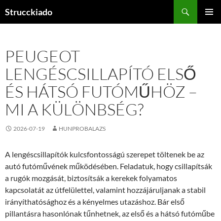
Tartalomhoz
Keresés
Strucckiado
ELSŐDL
MENÜ
PEUGEOT
LENGÉSCSILLAPÍTÓ ELSŐ
ÉS HÁTSÓ FUTÓMŰHÖZ –
MI A KÜLÖNBSÉG?
2026-07-19
HUNPROBALAZS
A lengéscsillapítók kulcsfontosságú szerepet töltenek be az
autó futóművének működésében. Feladatuk, hogy csillapítsák
a rugók mozgását, biztosítsák a kerekek folyamatos
kapcsolatát az útfelülettel, valamint hozzájáruljanak a stabil
irányíthatósághoz és a kényelmes utazáshoz. Bár első
pillantásra hasonlónak tűnhetnek, az első és a hátsó futóműbe