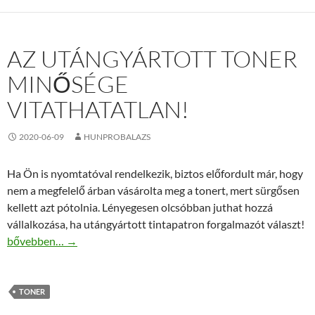
AZ UTÁNGYÁRTOTT TONER
MINŐSÉGE
VITATHATATLAN!
2020-06-09
HUNPROBALAZS
Ha Ön is nyomtatóval rendelkezik, biztos előfordult már, hogy
nem a megfelelő árban vásárolta meg a tonert, mert sürgősen
kellett azt pótolnia. Lényegesen olcsóbban juthat hozzá
vállalkozása, ha utángyártott tintapatron forgalmazót választ!
Az utángyártott toner minősége vitathatatlan!
bővebben…
→
TONER