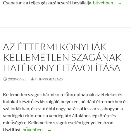
Egyszerűsített gáz
Csapatunk a teljes gázkazáncserét bevállalja.
bővebben…
→
AZ ÉTTERMI KONYHÁK
KELLEMETLEN SZAGÁNAK
HATÉKONY ELTÁVOLÍTÁSA
2020-06-25
HUNPROBALAZS
Kellemetlen szagok bármikor előfordulhatnak az ételeket és
italokat készítő és kiszolgáló helyeken, például éttermekben és
szállodákban, és ez utóbbi nagy hatással lesz arra, ahogyan a
vendégek tekintenek a vendéglátó általános légkörére és
minőségére. Kellemetlen szagok esetén igényeljen ózon
Az éttermi konyhák kellemetlen szagának hatékony elt
tisztítást.
bővebben…
→