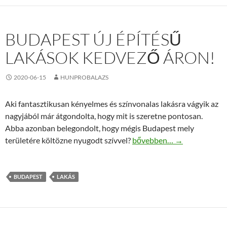
BUDAPEST ÚJ ÉPÍTÉSŰ
LAKÁSOK KEDVEZŐ ÁRON!
2020-06-15
HUNPROBALAZS
Aki fantasztikusan kényelmes és színvonalas lakásra vágyik az
nagyjából már átgondolta, hogy mit is szeretne pontosan.
Abba azonban belegondolt, hogy mégis Budapest mely
Budapest új építésű lakáso
területére költözne nyugodt szívvel?
bővebben…
→
BUDAPEST
LAKÁS