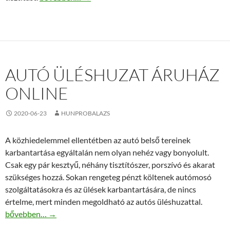
AUTÓ ÜLÉSHUZAT ÁRUHÁZ
ONLINE
2020-06-23
HUNPROBALAZS
A közhiedelemmel ellentétben az autó belső tereinek
karbantartása egyáltalán nem olyan nehéz vagy bonyolult.
Csak egy pár kesztyű, néhány tisztítószer, porszívó és akarat
szükséges hozzá. Sokan rengeteg pénzt költenek autómosó
szolgáltatásokra és az ülések karbantartására, de nincs
értelme, mert minden megoldható az autós üléshuzattal.
Autó üléshuzat áruház online
bővebben…
→