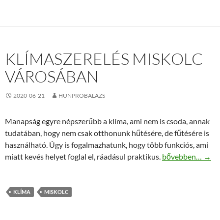
KLÍMASZERELÉS MISKOLC
VÁROSÁBAN
2020-06-21
HUNPROBALAZS
Manapság egyre népszerűbb a klíma, ami nem is csoda, annak
tudatában, hogy nem csak otthonunk hűtésére, de fűtésére is
használható. Úgy is fogalmazhatunk, hogy több funkciós, ami
Klímaszerelés Mi
miatt kevés helyet foglal el, ráadásul praktikus.
bővebben…
→
KLÍMA
MISKOLC