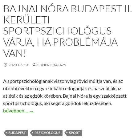
BAJNAI NÓRA BUDAPEST II.
KERÜLETI
SPORTPSZICHOLÓGUS
VÁRJA, HA PROBLÉMÁJA
VAN!
2020-06-13
HUNPROBALAZS
A sportpszichológiának viszonylag rövid múltja van, és az
utóbbi években egyre inkább elfogadják és használják az
atléták és az edzők körében. Bajnai Nóra is egy szakképzett
sportpszichológus, aki segít a gondok leküzdésében.
Bajnai Nóra Budapest II. kerületi sportpszichológus várja, ha pr
bővebben…
→
BUDAPEST
PSZICHOLÓGUS
SPORT