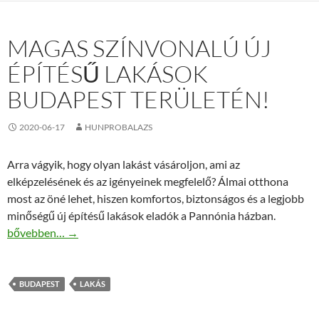
MAGAS SZÍNVONALÚ ÚJ
ÉPÍTÉSŰ LAKÁSOK
BUDAPEST TERÜLETÉN!
2020-06-17
HUNPROBALAZS
Arra vágyik, hogy olyan lakást vásároljon, ami az
elképzelésének és az igényeinek megfelelő? Álmai otthona
most az öné lehet, hiszen komfortos, biztonságos és a legjobb
minőségű új építésű lakások eladók a Pannónia házban.
Magas színvonalú új építésű lakások Budapest területén!
bővebben…
→
BUDAPEST
LAKÁS