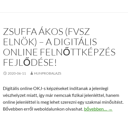
ZSUFFA ÁKOS (FVSZ
ELNÖK) – A DIGITÁLIS
ONLINE FELNŐTTKÉPZÉS
FEJLŐDÉSE!
2020-06-11
HUNPROBALAZS
Digitális online OKJ-s képzéseket indítanak a jelenlegi
vészhelyzet miatt, így már nemcsak fizikai jelenléttel, hanem
online jelenléttel is meg lehet szerezni egy szakmai minősítést.
Zsuffa Ákos (FVSZ elnök
Bővebben erről weboldalunkon olvashat.
bővebben…
→