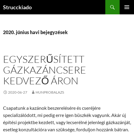
Tartalomhoz
Keresés
Strucckiado
ELSŐDL
MENÜ
2020. június havi bejegyzések
EGYSZERŰSÍTETT
GÁZKAZÁNCSERE
KEDVEZŐ ÁRON
2020-06-27
HUNPROBALAZS
Csapatunk a kazánok beszerelésére és cseréjére
specializálódott, mi pedig erre igen büszkék vagyunk. Akár új
építési projektbe kezdett, vagy lecserélné jelenlegi gázkazánját,
esetleg konzultációra van szüksége, forduljon hozzánk bátran.