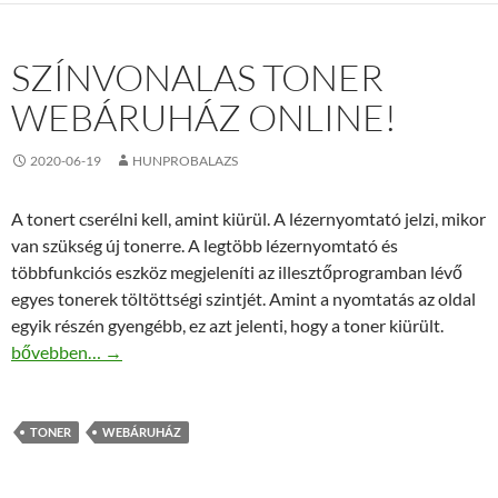
SZÍNVONALAS TONER
WEBÁRUHÁZ ONLINE!
2020-06-19
HUNPROBALAZS
A tonert cserélni kell, amint kiürül. A lézernyomtató jelzi, mikor
van szükség új tonerre. A legtöbb lézernyomtató és
többfunkciós eszköz megjeleníti az illesztőprogramban lévő
egyes tonerek töltöttségi szintjét. Amint a nyomtatás az oldal
egyik részén gyengébb, ez azt jelenti, hogy a toner kiürült.
Színvonalas toner webáruház online!
bővebben…
→
TONER
WEBÁRUHÁZ