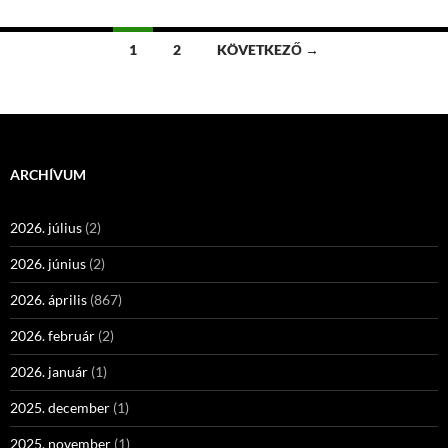
Bejegyzés
1
2
KÖVETKEZŐ →
navigáció
ARCHÍVUM
2026. július
(2)
2026. június
(2)
2026. április
(867)
2026. február
(2)
2026. január
(1)
2025. december
(1)
2025. november
(1)