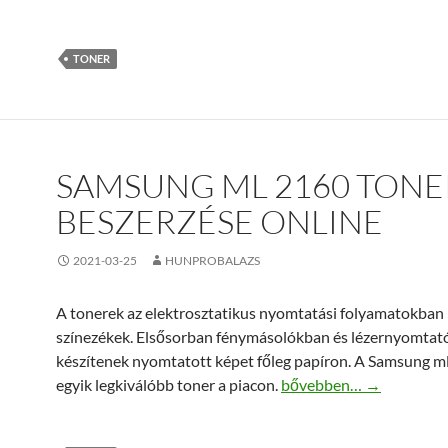
TONER
SAMSUNG ML 2160 TONE
BESZERZÉSE ONLINE
2021-03-25
HUNPROBALAZS
A tonerek az elektrosztatikus nyomtatási folyamatokban 
színezékek. Elsősorban fénymásolókban és lézernyomta
készítenek nyomtatott képet főleg papíron. A Samsung m
Samsung ml 2160 toner 
egyik legkiválóbb toner a piacon.
bővebben…
→