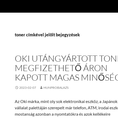
toner címkével jelölt bejegyzések
OKI UTÁNGYÁRTOTT TONE
MEGFIZETHETŐ ÁRON
KAPOTT MAGAS MINŐSÉ
2023-02-07
HUNPROBALAZS
Az Oki márka, mint oly sok elektronikai eszköz, a Japáno
vállalat palettáján szerepelt már telefon, ATM, irodai esz
mostanság azonban a nyomtatókra és azok kellékeire