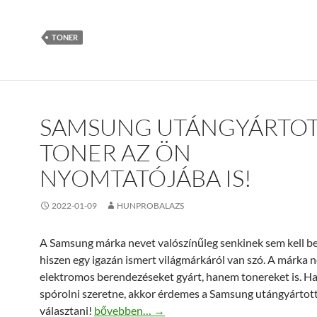
TONER
SAMSUNG UTÁNGYÁRTO
TONER AZ ÖN
NYOMTATÓJÁBA IS!
2022-01-09
HUNPROBALAZS
A Samsung márka nevet valószínűleg senkinek sem kell 
hiszen egy igazán ismert világmárkáról van szó. A márka
elektromos berendezéseket gyárt, hanem tonereket is. Ha
spórolni szeretne, akkor érdemes a Samsung utángyártot
Samsung utángyártott toner az Ön nyomtatójá
választani!
bővebben…
→