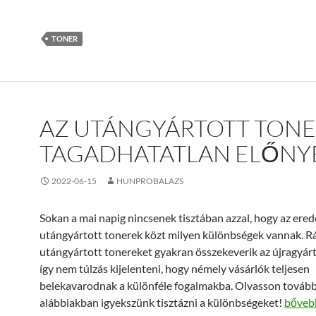
TONER
AZ UTÁNGYÁRTOTT TON
TAGADHATATLAN ELŐNY
2022-06-15
HUNPROBALAZS
Sokan a mai napig nincsenek tisztában azzal, hogy az ered
utángyártott tonerek közt milyen különbségek vannak. R
utángyártott tonereket gyakran összekeverik az újragyárt
így nem túlzás kijelenteni, hogy némely vásárlók teljesen
belekavarodnak a különféle fogalmakba. Olvasson tovább
Az utá
alábbiakban igyekszünk tisztázni a különbségeket!
bőve