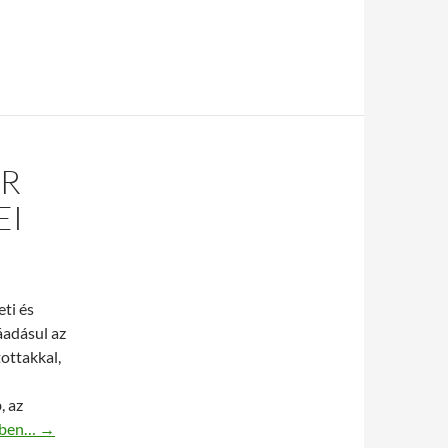
ER
EI
eti és
áadásul az
ottakkal,
, az
ngyártott toner tagadhatatlan előnyei
bben…
→