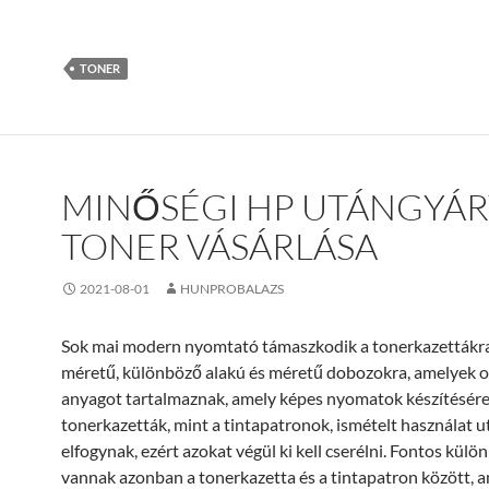
TONER
MINŐSÉGI HP UTÁNGYÁR
TONER VÁSÁRLÁSA
2021-08-01
HUNPROBALAZS
Sok mai modern nyomtató támaszkodik a tonerkazettákra
méretű, különböző alakú és méretű dobozokra, amelyek o
anyagot tartalmaznak, amely képes nyomatok készítésére
tonerkazetták, mint a tintapatronok, ismételt használat u
elfogynak, ezért azokat végül ki kell cserélni. Fontos kül
vannak azonban a tonerkazetta és a tintapatron között, 