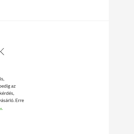
K
is,
pedig az
kérdés,
ásárló. Erre
ti és utángyártott tonerek
→