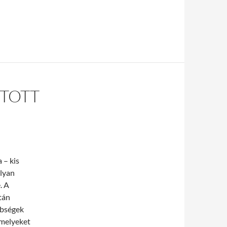
TOTT
 – kis
lyan
. A
tán
önbségek
amelyeket