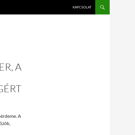
KAPCSOLAT
R, A
GÉRT
k érdeme. A
közök,