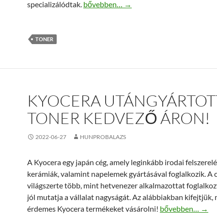
Oki utángyártott toner, a megfizethető
specializálódtak.
bővebben…
→
TONER
KYOCERA UTÁNGYÁRTOT
TONER KEDVEZŐ ÁRON!
2022-06-27
HUNPROBALAZS
A Kyocera egy japán cég, amely leginkább irodai felszerelé
kerámiák, valamint napelemek gyártásával foglalkozik. A 
világszerte több, mint hetvenezer alkalmazottat foglalkoz
jól mutatja a vállalat nagyságát. Az alábbiakban kifejtjük, 
Kyocera utángyár
érdemes Kyocera termékeket vásárolni!
bővebben…
→