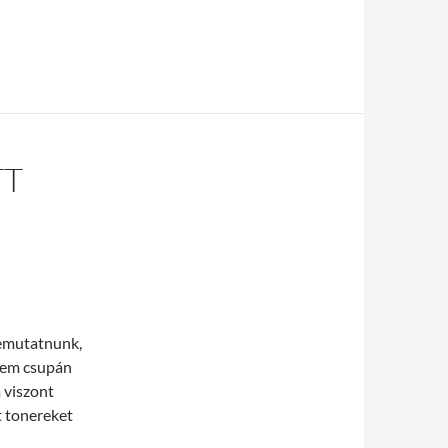
TT
bemutatnunk,
 nem csupán
 viszont
t tonereket
ba is!