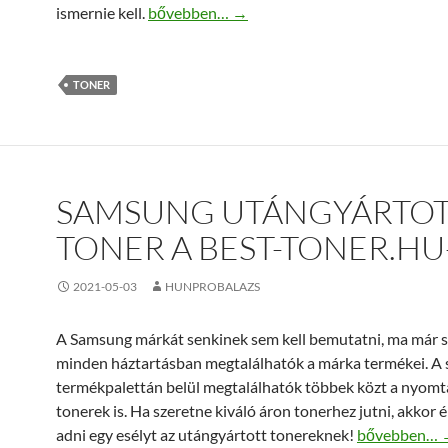
Minőségi HP utángyártott toner vásárlása
ismernie kell.
bővebben…
→
TONER
SAMSUNG UTÁNGYÁRTO
TONER A BEST-TONER.HU
2021-05-03
HUNPROBALAZS
A Samsung márkát senkinek sem kell bemutatni, ma már s
minden háztartásban megtalálhatók a márka termékei. A 
termékpalettán belül megtalálhatók többek közt a nyomt
tonerek is. Ha szeretne kiváló áron tonerhez jutni, akkor
Samsung után
adni egy esélyt az utángyártott tonereknek!
bővebben…