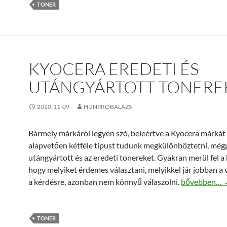
TONER
KYOCERA EREDETI ÉS
UTÁNGYÁRTOTT TONERE
2020-11-09
HUNPROBALAZS
Bármely márkáról legyen szó, beleértve a Kyocera márkát 
alapvetően kétféle típust tudunk megkülönböztetni, még
utángyártott és az eredeti tonereket. Gyakran merül fel a 
hogy melyiket érdemes választani, melyikkel jár jobban a v
Kyocera erede
a kérdésre, azonban nem könnyű válaszolni.
bővebben…
TONER