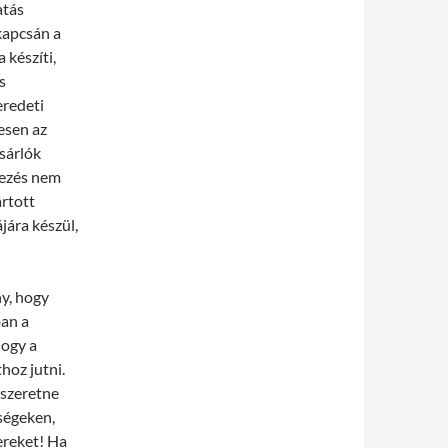
atás
kapcsán a
készíti,
s
eredeti
esen az
sárlók
evezés nem
ártott
jára készül,
ny, hogy
ban a
hogy a
hoz jutni.
 szeretne
ségeken,
ereket! Ha