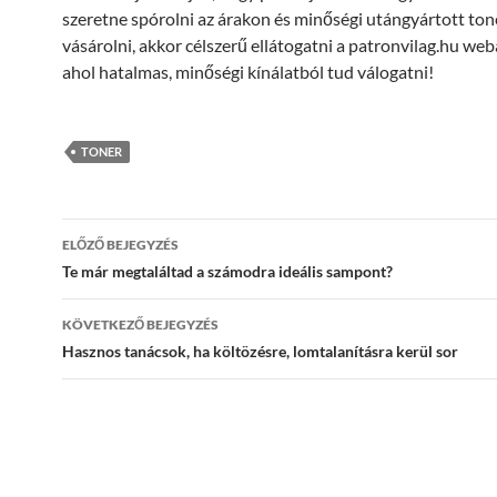
szeretne spórolni az árakon és minőségi utángyártott ton
vásárolni, akkor célszerű ellátogatni a patronvilag.hu we
ahol hatalmas, minőségi kínálatból tud válogatni!
TONER
Bejegyzések
ELŐZŐ BEJEGYZÉS
navigációja
Te már megtaláltad a számodra ideális sampont?
KÖVETKEZŐ BEJEGYZÉS
Hasznos tanácsok, ha költözésre, lomtalanításra kerül sor