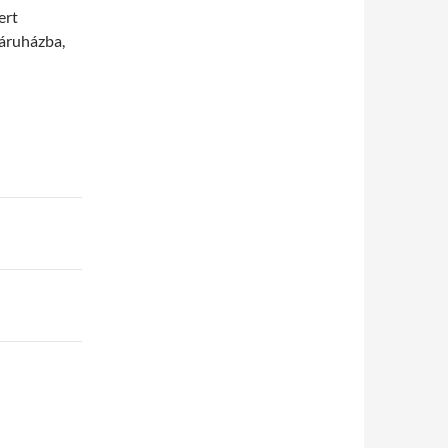
ert
báruházba,