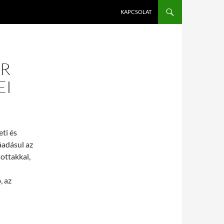
KAPCSOLAT
ER
EI
eti és
áadásul az
ottakkal,
, az