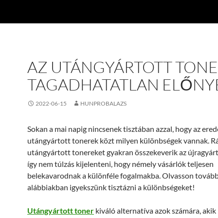
AZ UTÁNGYÁRTOTT TON
TAGADHATATLAN ELŐNY
2022-06-15
HUNPROBALAZS
Sokan a mai napig nincsenek tisztában azzal, hogy az ered
utángyártott tonerek közt milyen különbségek vannak. R
utángyártott tonereket gyakran összekeverik az újragyárt
így nem túlzás kijelenteni, hogy némely vásárlók teljesen
belekavarodnak a különféle fogalmakba. Olvasson tovább
alábbiakban igyekszünk tisztázni a különbségeket!
Utángyártott toner
kiváló alternatíva azok számára, akik