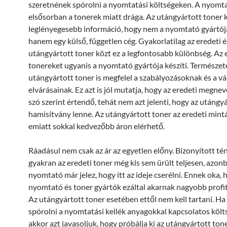
szeretnének spórolni a nyomtatási költségeken. A nyomt
elsősorban a tonerek miatt drága. Az utángyártott toner 
leglényegesebb információ, hogy nem a nyomtató gyártója 
hanem egy külső, független cég. Gyakorlatilag az eredeti é
utángyártott toner közt ez a legfontosabb különbség. Az 
tonereket ugyanis a nyomtató gyártója készíti. Természet
utángyártott toner is megfelel a szabályozásoknak és a vá
elvárásainak. Ez azt is jól mutatja, hogy az eredeti megn
szó szerint értendő, tehát nem azt jelenti, hogy az utángy
hamisítvány lenne. Az utángyártott toner az eredeti mintá
emiatt sokkal kedvezőbb áron elérhető.
Ráadásul nem csak az ár az egyetlen előny. Bizonyított té
gyakran az eredeti toner még kis sem ürült teljesen, azon
nyomtató már jelez, hogy itt az ideje cserélni. Ennek oka, 
nyomtató és toner gyártók ezáltal akarnak nagyobb profit
Az utángyártott toner esetében ettől nem kell tartani. Ha
spórolni a nyomtatási kellék anyagokkal kapcsolatos költ
akkor azt javasoljuk, hogy próbálja ki az utángyártott ton