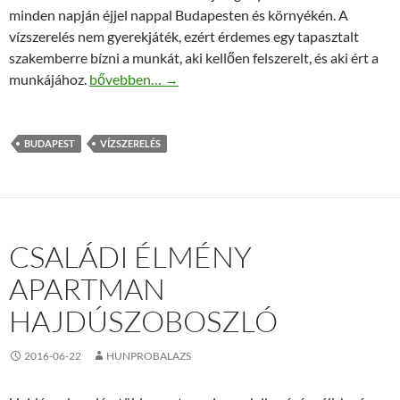
minden napján éjjel nappal Budapesten és környékén. A
vízszerelés nem gyerekjáték, ezért érdemes egy tapasztalt
szakemberre bízni a munkát, aki kellően felszerelt, és aki ért a
Vízszerelés Budapesten kedvező áron!
munkájához.
bővebben…
→
BUDAPEST
VÍZSZERELÉS
CSALÁDI ÉLMÉNY
APARTMAN
HAJDÚSZOBOSZLÓ
2016-06-22
HUNPROBALAZS