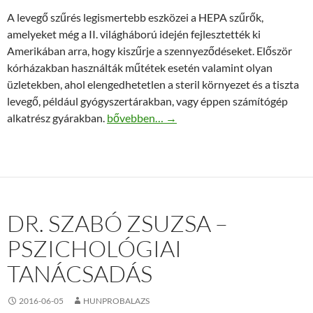
A levegő szűrés legismertebb eszközei a HEPA szűrők,
amelyeket még a II. világháború idején fejlesztették ki
Amerikában arra, hogy kiszűrje a szennyeződéseket. Először
kórházakban használták műtétek esetén valamint olyan
üzletekben, ahol elengedhetetlen a steril környezet és a tiszta
levegő, például gyógyszertárakban, vagy éppen számítógép
Minőségi HEPA szűrők az interneten!
alkatrész gyárakban.
bővebben…
→
DR. SZABÓ ZSUZSA –
PSZICHOLÓGIAI
TANÁCSADÁS
2016-06-05
HUNPROBALAZS