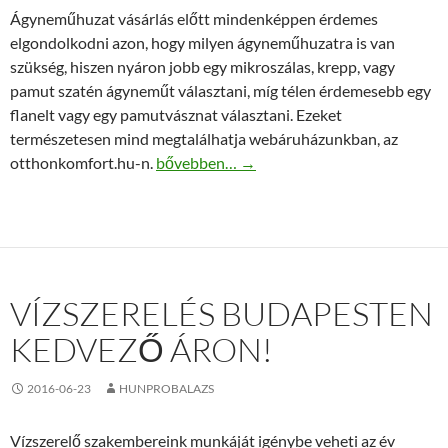
Ágyneműhuzat vásárlás előtt mindenképpen érdemes
elgondolkodni azon, hogy milyen ágyneműhuzatra is van
szükség, hiszen nyáron jobb egy mikroszálas, krepp, vagy
pamut szatén ágyneműt választani, míg télen érdemesebb egy
flanelt vagy egy pamutvásznat választani. Ezeket
természetesen mind megtalálhatja webáruházunkban, az
Ágyneműhuzatok széles kínálata várja Önt 
otthonkomfort.hu-n.
bővebben…
→
VÍZSZERELÉS BUDAPESTEN
KEDVEZŐ ÁRON!
2016-06-23
HUNPROBALAZS
Vízszerelő szakembereink munkáját igénybe veheti az év