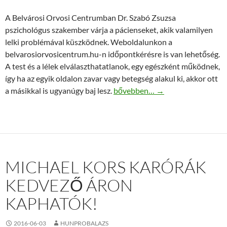
A Belvárosi Orvosi Centrumban Dr. Szabó Zsuzsa
pszichológus szakember várja a pácienseket, akik valamilyen
lelki problémával küszködnek. Weboldalunkon a
belvarosiorvosicentrum.hu-n időpontkérésre is van lehetőség.
A test és a lélek elválaszthatatlanok, egy egészként működnek,
így ha az egyik oldalon zavar vagy betegség alakul ki, akkor ott
Dr. Szabó Zsuzsa – pszichológiai
a másikkal is ugyanúgy baj lesz.
bővebben…
→
MICHAEL KORS KARÓRÁK
KEDVEZŐ ÁRON
KAPHATÓK!
2016-06-03
HUNPROBALAZS