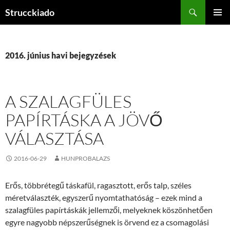
Tartalomhoz
Keresés
Strucckiado
ELSŐDL
MENÜ
2016. június havi bejegyzések
A SZALAGFÜLES
PAPÍRTÁSKA A JÖVŐ
VÁLASZTÁSA
2016-06-29
HUNPROBALAZS
Erős, többrétegű táskafül, ragasztott, erős talp, széles
méretválaszték, egyszerű nyomtathatóság – ezek mind a
szalagfüles papírtáskák jellemzői, melyeknek köszönhetően
egyre nagyobb népszerűségnek is örvend ez a csomagolási