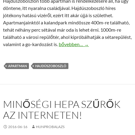
Hajdúszoboszlón több apartman is rendelkezésére áll, ha úgy
döntene, itt nyaralna családjával. Hajdúszoboszló híres
jótékony hatású vizéről, ezért itt akár újjá is születhet.
Apartmanjainktól a kalandpark mindössze 400m-re található,
tehát néhány perc sétával már oda is lehet érni. 1000m-re
található a városi repülőtér, ahol kipróbálhatják a sétarepülést,
Családi élmény apartman Hajdúszob
valamint a go-kardozást is.
bővebben…
→
APARTMAN
HAJDÚSZOBOSZLÓ
MINŐSÉGI HEPA SZŰRŐK
AZ INTERNETEN!
2016-06-16
HUNPROBALAZS