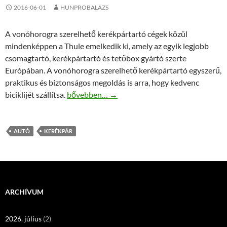
2016-06-01
HUNPROBALAZS
A vonóhorogra szerelhető kerékpártartó cégek közül
mindenképpen a Thule emelkedik ki, amely az egyik legjobb
csomagtartó, kerékpártartó és tetőbox gyártó szerte
Európában. A vonóhorogra szerelhető kerékpártartó egyszerű,
praktikus és biztonságos megoldás is arra, hogy kedvenc
Thule kerékpártartók vonóhorogra
biciklijét szállítsa.
bővebben…
→
AUTÓ
KERÉKPÁR
ARCHÍVUM
2026. július
(2)