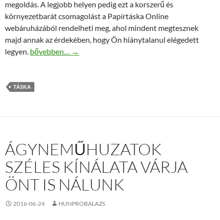
megoldás. A legjobb helyen pedig ezt a korszerű és
környezetbarát csomagolást a Papírtáska Online
webáruházából rendelheti meg, ahol mindent megtesznek
majd annak az érdekében, hogy Ön hiánytalanul elégedett
A szalagfüles papírtáska a jövő választása
legyen.
bővebben…
→
TÁSKA
ÁGYNEMŰHUZATOK
SZÉLES KÍNÁLATA VÁRJA
ÖNT IS NÁLUNK
2016-06-24
HUNPROBALAZS