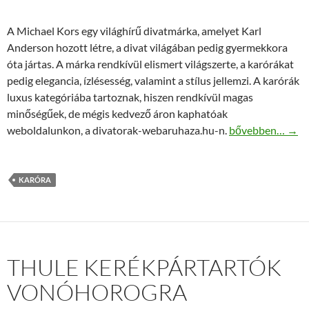
A Michael Kors egy világhírű divatmárka, amelyet Karl
Anderson hozott létre, a divat világában pedig gyermekkora
óta jártas. A márka rendkívül elismert világszerte, a karórákat
pedig elegancia, ízlésesség, valamint a stílus jellemzi. A karórák
luxus kategóriába tartoznak, hiszen rendkívül magas
minőségűek, de mégis kedvező áron kaphatóak
Michael Kors ka
weboldalunkon, a divatorak-webaruhaza.hu-n.
bővebben…
→
KARÓRA
THULE KERÉKPÁRTARTÓK
VONÓHOROGRA