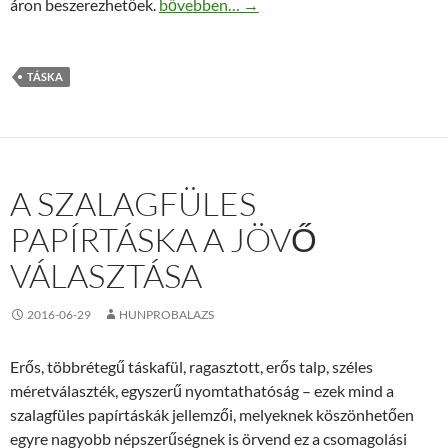
Fjällräven Kanken Classic táskák vásárlása
áron beszerezhetőek.
bővebben…
→
TÁSKA
A SZALAGFÜLES
PAPÍRTÁSKA A JÖVŐ
VÁLASZTÁSA
2016-06-29
HUNPROBALAZS
Erős, többrétegű táskafül, ragasztott, erős talp, széles
méretválaszték, egyszerű nyomtathatóság – ezek mind a
szalagfüles papírtáskák jellemzői, melyeknek köszönhetően
egyre nagyobb népszerűségnek is örvend ez a csomagolási