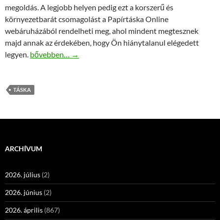
megoldás. A legjobb helyen pedig ezt a korszerű és
környezetbarát csomagolást a Papírtáska Online
webáruházából rendelheti meg, ahol mindent megtesznek
majd annak az érdekében, hogy Ön hiánytalanul elégedett
A szalagfüles papírtáska a jövő választása
legyen.
bővebben…
→
TÁSKA
ARCHÍVUM
2026. július
(2)
2026. június
(2)
2026. április
(867)