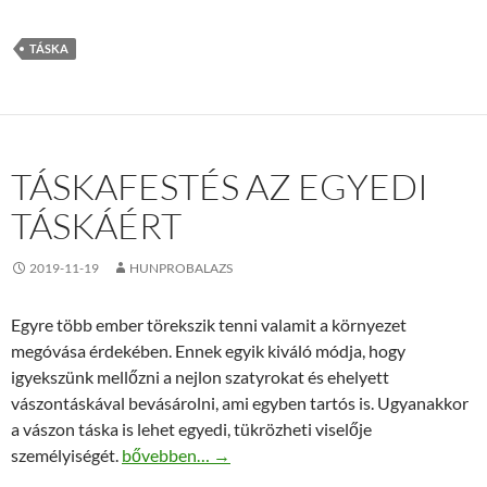
TÁSKA
TÁSKAFESTÉS AZ EGYEDI
TÁSKÁÉRT
2019-11-19
HUNPROBALAZS
Egyre több ember törekszik tenni valamit a környezet
megóvása érdekében. Ennek egyik kiváló módja, hogy
igyekszünk mellőzni a nejlon szatyrokat és ehelyett
vászontáskával bevásárolni, ami egyben tartós is. Ugyanakkor
a vászon táska is lehet egyedi, tükrözheti viselője
Táskafestés az egyedi táskáért
személyiségét.
bővebben…
→