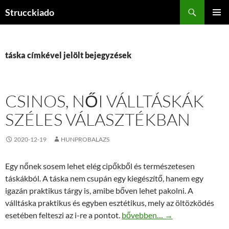
Tartalomhoz
Keresés
Strucckiado
ELSŐDL
MENÜ
táska címkével jelölt bejegyzések
CSINOS, NŐI VÁLLTÁSKÁK
SZÉLES VÁLASZTÉKBAN
2020-12-19
HUNPROBALAZS
Egy nőnek sosem lehet elég cipőkből és természetesen
táskákból. A táska nem csupán egy kiegészítő, hanem egy
igazán praktikus tárgy is, amibe bőven lehet pakolni. A
válltáska praktikus és egyben esztétikus, mely az öltözködés
Csinos, női válltáskák széles v
esetében felteszi az i-re a pontot.
bővebben…
→