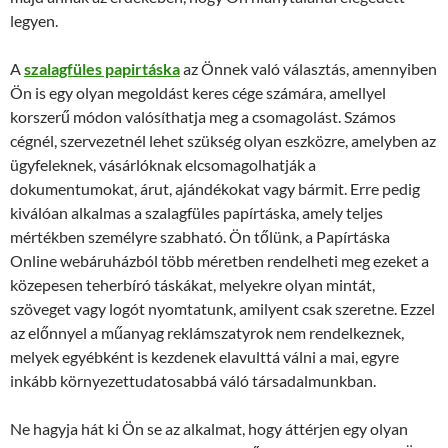
legyen.
A
szalagfüles papirtáska
az Önnek való választás, amennyiben
Ön is egy olyan megoldást keres cége számára, amellyel
korszerű módon valósíthatja meg a csomagolást. Számos
cégnél, szervezetnél lehet szükség olyan eszközre, amelyben az
ügyfeleknek, vásárlóknak elcsomagolhatják a
dokumentumokat, árut, ajándékokat vagy bármit. Erre pedig
kiválóan alkalmas a szalagfüles papírtáska, amely teljes
mértékben személyre szabható. Ön tőlünk, a Papírtáska
Online webáruházból több méretben rendelheti meg ezeket a
közepesen teherbíró táskákat, melyekre olyan mintát,
szöveget vagy logót nyomtatunk, amilyent csak szeretne. Ezzel
az előnnyel a műanyag reklámszatyrok nem rendelkeznek,
melyek egyébként is kezdenek elavulttá válni a mai, egyre
inkább környezettudatosabbá váló társadalmunkban.
Ne hagyja hát ki Ön se az alkalmat, hogy áttérjen egy olyan