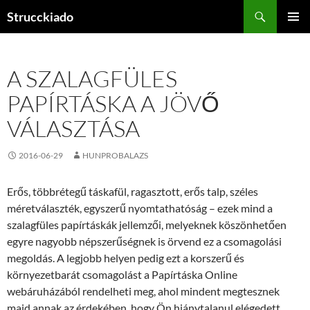
Tartalomhoz
Keresés
Strucckiado
ELSŐDL
MENÜ
A SZALAGFÜLES
PAPÍRTÁSKA A JÖVŐ
VÁLASZTÁSA
2016-06-29
HUNPROBALAZS
Erős, többrétegű táskafül, ragasztott, erős talp, széles
méretválaszték, egyszerű nyomtathatóság – ezek mind a
szalagfüles papírtáskák jellemzői, melyeknek köszönhetően
egyre nagyobb népszerűségnek is örvend ez a csomagolási
megoldás. A legjobb helyen pedig ezt a korszerű és
környezetbarát csomagolást a Papírtáska Online
webáruházából rendelheti meg, ahol mindent megtesznek
majd annak az érdekében, hogy Ön hiánytalanul elégedett