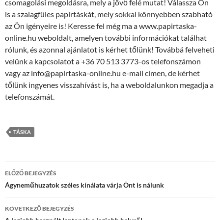
csomagolási megoldásra, mely a jövő felé mutat! Válassza Ön
is a szalagfüles papírtáskát, mely sokkal könnyebben szabható
az Ön igényeire is! Keresse fel még ma a www.papirtaska-
online.hu weboldalt, amelyen további információkat találhat
rólunk, és azonnal ajánlatot is kérhet tőlünk! Továbbá felveheti
velünk a kapcsolatot a +36 70 513 3773-os telefonszámon
vagy az info@papirtaska-online.hu e-mail címen, de kérhet
tőlünk ingyenes visszahívást is, ha a weboldalunkon megadja a
telefonszámát.
TÁSKA
Bejegyzések
ELŐZŐ BEJEGYZÉS
navigációja
Ágyneműhuzatok széles kínálata várja Önt is nálunk
KÖVETKEZŐ BEJEGYZÉS