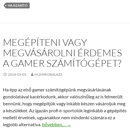
HAJSZÁRÍTÓ
MEGÉPÍTENI VAGY
MEGVÁSÁROLNI ÉRDEMES
A GAMER SZÁMÍTÓGÉPET?
2024-05-05
HUNPROBALAZS
Ha épp az első gamer számítógépünk megvásárlásának
gondolatával kacérkodunk, akkor valószínűleg az is felmerült
bennünk, hogy megépítjük vagy inkább készen vásároljuk meg
a készüléket. Az igazán profi e-sportolók leginkább a gépépítés
mellett érvelnek, ugyanakkor nem mindenki számára ez a
Megépíteni vagy megvásárolni érdemes a ga
legjobb alternatíva.
bővebben…
→