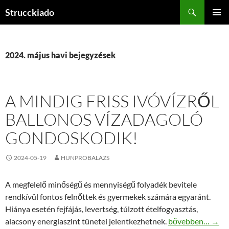
Tartalomhoz
Keresés
Strucckiado
ELSŐDL
MENÜ
2024. május havi bejegyzések
A MINDIG FRISS IVÓVÍZRŐL
BALLONOS VÍZADAGOLÓ
GONDOSKODIK!
2024-05-19
HUNPROBALAZS
A megfelelő minőségű és mennyiségű folyadék bevitele
rendkívül fontos felnőttek és gyermekek számára egyaránt.
Hiánya esetén fejfájás, levertség, túlzott ételfogyasztás,
A mindig friss iv
alacsony energiaszint tünetei jelentkezhetnek.
bővebben…
→