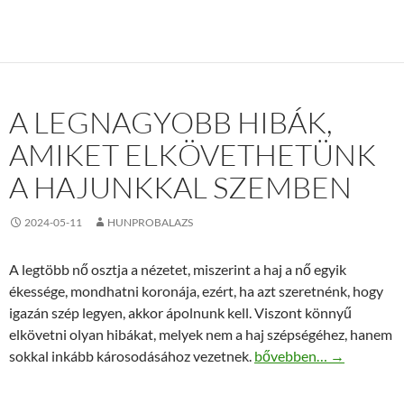
A LEGNAGYOBB HIBÁK,
AMIKET ELKÖVETHETÜNK
A HAJUNKKAL SZEMBEN
2024-05-11
HUNPROBALAZS
A legtöbb nő osztja a nézetet, miszerint a haj a nő egyik
ékessége, mondhatni koronája, ezért, ha azt szeretnénk, hogy
igazán szép legyen, akkor ápolnunk kell. Viszont könnyű
elkövetni olyan hibákat, melyek nem a haj szépségéhez, hanem
A legnagyobb hibák, am
sokkal inkább károsodásához vezetnek.
bővebben…
→