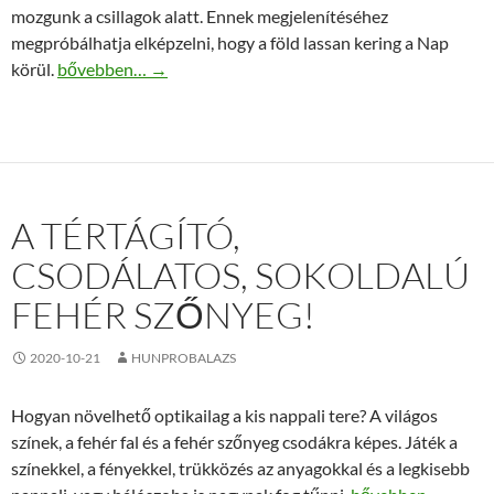
mozgunk a csillagok alatt. Ennek megjelenítéséhez
megpróbálhatja elképzelni, hogy a föld lassan kering a Nap
Csillagtérképek kedvezményesen kaphatók
körül.
bővebben…
→
A TÉRTÁGÍTÓ,
CSODÁLATOS, SOKOLDALÚ
FEHÉR SZŐNYEG!
2020-10-21
HUNPROBALAZS
Hogyan növelhető optikailag a kis nappali tere? A világos
színek, a fehér fal és a fehér szőnyeg csodákra képes. Játék a
színekkel, a fényekkel, trükközés az anyagokkal és a legkisebb
A tértágító, csodál