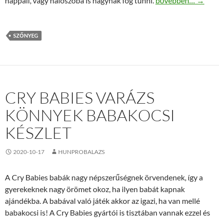
nappali, vagy hálószoba is nagynak fog tűnni.
bővebben…
→
SZŐNYEG
CRY BABIES VARÁZS
KÖNNYEK BABAKOCSI
KÉSZLET
2020-10-17
HUNPROBALAZS
A Cry Babies babák nagy népszerűségnek örvendenek, így a
gyerekeknek nagy örömet okoz, ha ilyen babát kapnak
ajándékba. A babával való játék akkor az igazi, ha van mellé
babakocsi is! A Cry Babies gyártói is tisztában vannak ezzel és