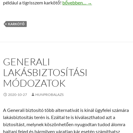
Tigrisszem karkötők ajándékba vag
például a tigrisszem karkötő!
bővebben…
→
KARKÖTŐ
GENERALI
LAKÁSBIZTOSÍTÁSI
MÓDOZATOK
2020-10-27
HUNPROBALAZS
A Generali biztosító több alternatívát is kínál ügyfelei számára
lakásbiztosítás terén is. Ezáltal te is kiválaszthatod azt a
biztosítást, melynek köszönhetően nyugodtan tudod álomra
hajtani fejed és bármilyen váratlan kár esetén számíthatsz