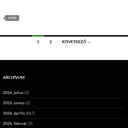
JÁTÉK
Bejegyzés
1
2
KÖVETKEZŐ →
navigáció
ARCHÍVUM
2026. július
(2)
2026. június
(2)
2026. április
(867)
2026. február
(2)