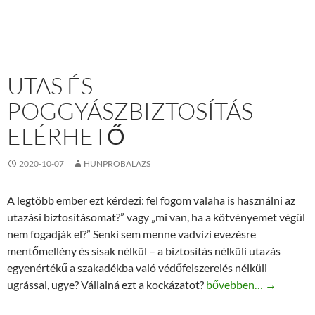
UTAS ÉS
POGGYÁSZBIZTOSÍTÁS
ELÉRHETŐ
2020-10-07
HUNPROBALAZS
A legtöbb ember ezt kérdezi: fel fogom valaha is használni az
utazási biztosításomat?” vagy „mi van, ha a kötvényemet végül
nem fogadják el?” Senki sem menne vadvízi evezésre
mentőmellény és sisak nélkül – a biztosítás nélküli utazás
egyenértékű a szakadékba való védőfelszerelés nélküli
Utas és poggyászbiztos
ugrással, ugye? Vállalná ezt a kockázatot?
bővebben…
→