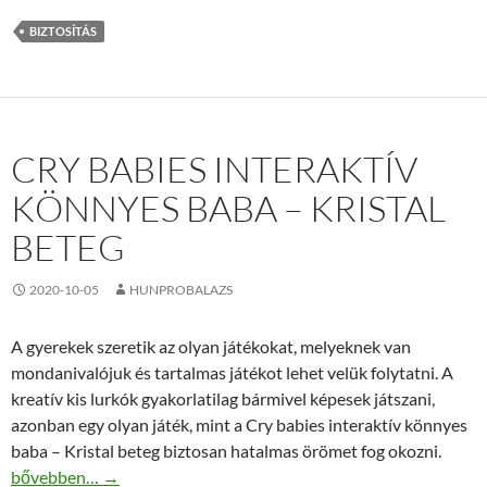
BIZTOSÍTÁS
CRY BABIES INTERAKTÍV
KÖNNYES BABA – KRISTAL
BETEG
2020-10-05
HUNPROBALAZS
A gyerekek szeretik az olyan játékokat, melyeknek van
mondanivalójuk és tartalmas játékot lehet velük folytatni. A
kreatív kis lurkók gyakorlatilag bármivel képesek játszani,
azonban egy olyan játék, mint a Cry babies interaktív könnyes
baba – Kristal beteg biztosan hatalmas örömet fog okozni.
Cry babies interaktív könnyes baba – Kristal beteg
bővebben…
→