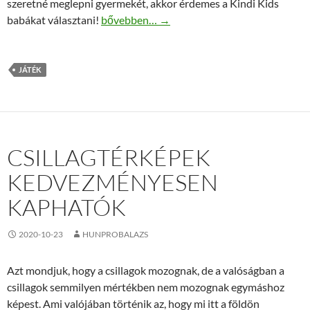
szeretné meglepni gyermekét, akkor érdemes a Kindi Kids
Kindi Kids – Rainbow Kate baba kiegészítők
babákat választani!
bővebben…
→
JÁTÉK
CSILLAGTÉRKÉPEK
KEDVEZMÉNYESEN
KAPHATÓK
2020-10-23
HUNPROBALAZS
Azt mondjuk, hogy a csillagok mozognak, de a valóságban a
csillagok semmilyen mértékben nem mozognak egymáshoz
képest. Ami valójában történik az, hogy mi itt a földön