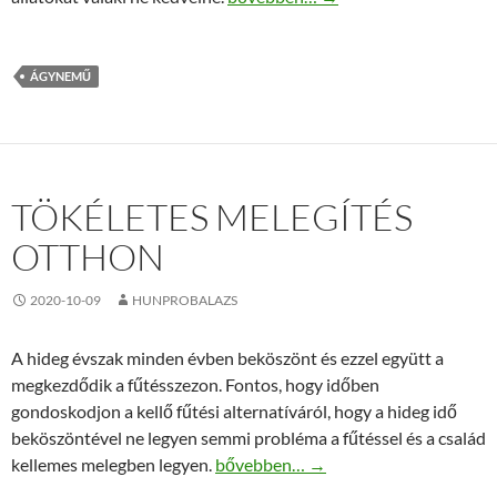
ÁGYNEMŰ
TÖKÉLETES MELEGÍTÉS
OTTHON
2020-10-09
HUNPROBALAZS
A hideg évszak minden évben beköszönt és ezzel együtt a
megkezdődik a fűtésszezon. Fontos, hogy időben
gondoskodjon a kellő fűtési alternatíváról, hogy a hideg idő
beköszöntével ne legyen semmi probléma a fűtéssel és a család
Tökéletes melegítés otthon
kellemes melegben legyen.
bővebben…
→