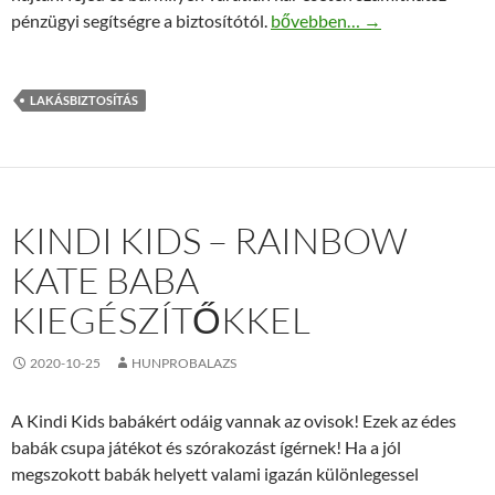
Generali lakásbiztosítási mó
pénzügyi segítségre a biztosítótól.
bővebben…
→
LAKÁSBIZTOSÍTÁS
KINDI KIDS – RAINBOW
KATE BABA
KIEGÉSZÍTŐKKEL
2020-10-25
HUNPROBALAZS
A Kindi Kids babákért odáig vannak az ovisok! Ezek az édes
babák csupa játékot és szórakozást ígérnek! Ha a jól
megszokott babák helyett valami igazán különlegessel