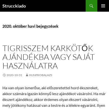
Tartalomhoz
Keresés
Strucckiado
ELSŐDL
MENÜ
2020. október havi bejegyzések
TIGRISSZEM KARKÖTŐK
AJÁNDÉKBA VAGY SAJÁT
HASZNÁLATRA
2020-10-31
HUNPROBALAZS
Ha van olyan ismerőse, aki előszeretettel hord ékszereket,
akkor számára igazán könnyű lesz ajándékot vásárolni. Ha már
ékszert ajándékoz, akkor érdemes olyan ékszert vásárolni,
mely jótékony hatással van a testre és a lélekre egyaránt. Ilyen