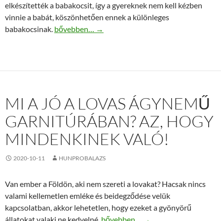
elkészítették a babakocsit, így a gyereknek nem kell kézben
vinnie a babát, köszönhetően ennek a különleges
Cry babies varázs könnyek babakocsi készlet
babakocsinak.
bővebben…
→
MI A JÓ A LOVAS ÁGYNEMŰ
GARNITÚRÁBAN? AZ, HOGY
MINDENKINEK VALÓ!
2020-10-11
HUNPROBALAZS
Van ember a Földön, aki nem szereti a lovakat? Hacsak nincs
valami kellemetlen emléke és beidegződése velük
kapcsolatban, akkor lehetetlen, hogy ezeket a gyönyörű
Mi a jó a lovas ágynemű garnitúráb
állatokat valaki ne kedvelné.
bővebben…
→