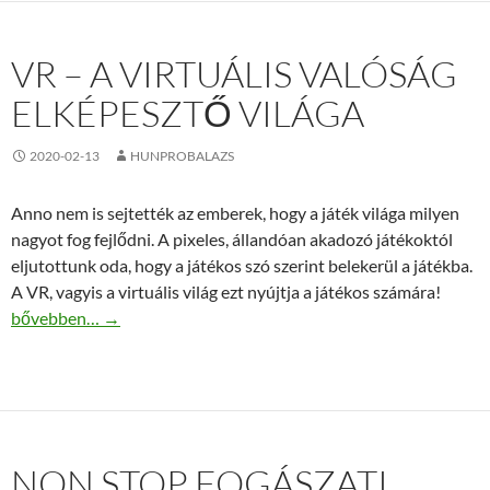
VR – A VIRTUÁLIS VALÓSÁG
ELKÉPESZTŐ VILÁGA
2020-02-13
HUNPROBALAZS
Anno nem is sejtették az emberek, hogy a játék világa milyen
nagyot fog fejlődni. A pixeles, állandóan akadozó játékoktól
eljutottunk oda, hogy a játékos szó szerint belekerül a játékba.
A VR, vagyis a virtuális világ ezt nyújtja a játékos számára!
VR – A virtuális valóság elképesztő világa
bővebben…
→
NON STOP FOGÁSZATI