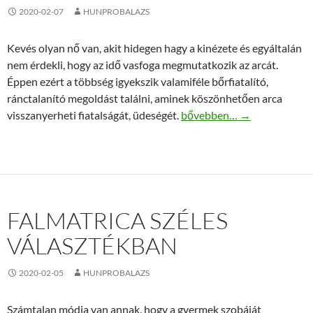
2020-02-07
HUNPROBALAZS
Kevés olyan nő van, akit hidegen hagy a kinézete és egyáltalán
nem érdekli, hogy az idő vasfoga megmutatkozik az arcát.
Éppen ezért a többség igyekszik valamiféle bőrfiatalító,
ránctalanító megoldást találni, aminek köszönhetően arca
HIFU kezeléssel a rácok ell
visszanyerheti fiatalságát, üdeségét.
bővebben…
→
FALMATRICA SZÉLES
VÁLASZTÉKBAN
2020-02-05
HUNPROBALAZS
Számtalan módja van annak, hogy a gyermek szobáját