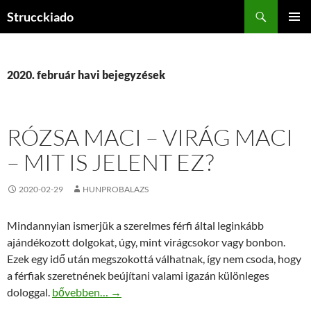
Tartalomhoz
Keresés
Strucckiado
ELSŐDL
MENÜ
2020. február havi bejegyzések
RÓZSA MACI – VIRÁG MACI
– MIT IS JELENT EZ?
2020-02-29
HUNPROBALAZS
Mindannyian ismerjük a szerelmes férfi által leginkább
ajándékozott dolgokat, úgy, mint virágcsokor vagy bonbon.
Ezek egy idő után megszokottá válhatnak, így nem csoda, hogy
a férfiak szeretnének beújítani valami igazán különleges
Rózsa maci – Virág maci – Mit is jelent ez?
dologgal.
bővebben…
→