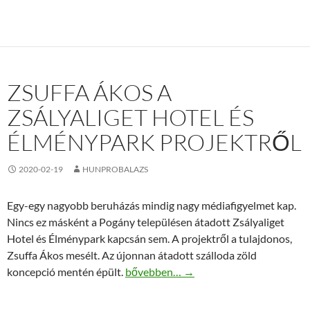
ZSUFFA ÁKOS A
ZSÁLYALIGET HOTEL ÉS
ÉLMÉNYPARK PROJEKTRŐL
2020-02-19
HUNPROBALAZS
Egy-egy nagyobb beruházás mindig nagy médiafigyelmet kap.
Nincs ez másként a Pogány településen átadott Zsályaliget
Hotel és Élménypark kapcsán sem. A projektről a tulajdonos,
Zsuffa Ákos mesélt. Az újonnan átadott szálloda zöld
Zsuffa Ákos a Zsályaliget Hotel és Élm
koncepció mentén épült.
bővebben…
→