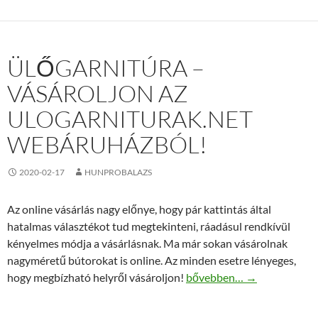
ÜLŐGARNITÚRA –
VÁSÁROLJON AZ
ULOGARNITURAK.NET
WEBÁRUHÁZBÓL!
2020-02-17
HUNPROBALAZS
Az online vásárlás nagy előnye, hogy pár kattintás által
hatalmas választékot tud megtekinteni, ráadásul rendkívül
kényelmes módja a vásárlásnak. Ma már sokan vásárolnak
nagyméretű bútorokat is online. Az minden esetre lényeges,
Ülőgarnitúra – Vásároljon 
hogy megbízható helyről vásároljon!
bővebben…
→