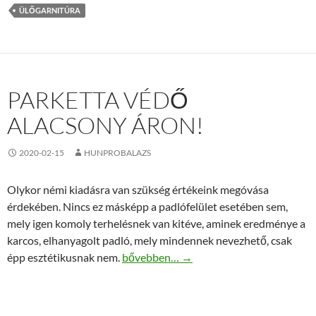
ÜLŐGARNITÚRA
PARKETTA VÉDŐ
ALACSONY ÁRON!
2020-02-15
HUNPROBALAZS
Olykor némi kiadásra van szükség értékeink megóvása
érdekében. Nincs ez másképp a padlófelület esetében sem,
mely igen komoly terhelésnek van kitéve, aminek eredménye a
karcos, elhanyagolt padló, mely mindennek nevezhető, csak
Parketta védő alacsony áron!
épp esztétikusnak nem.
bővebben…
→