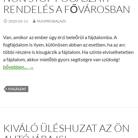
RENDELÉS A FŐVÁROSBAN
2020-02-11
HUNPROBALAZS
Van, amikor az ember úgy érzi beleőrül a fájdalomba. A
fogfájdalom is ilyen, különösen abban az esetben, ha az arc
többi részére is kisugárzik a fájdalom. Ha szinte elviselhetetlen
a fájdalom, akkor mielőbb gyors segítségre van szükség!
Non stop fogászati rendelés a fővárosban
bővebben…
→
FOGÁSZAT
KIVÁLÓ ÜLÉSHUZAT AZ ÖN