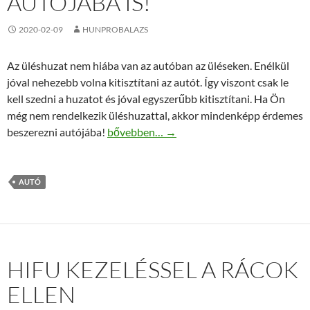
AUTÓJÁBA IS!
2020-02-09
HUNPROBALAZS
Az üléshuzat nem hiába van az autóban az üléseken. Enélkül
jóval nehezebb volna kitisztítani az autót. Így viszont csak le
kell szedni a huzatot és jóval egyszerűbb kitisztítani. Ha Ön
még nem rendelkezik üléshuzattal, akkor mindenképp érdemes
Kiváló üléshuzat az Ön autójába is!
beszerezni autójába!
bővebben…
→
AUTÓ
HIFU KEZELÉSSEL A RÁCOK
ELLEN