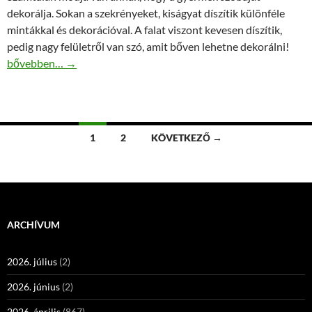
dekorálja. Sokan a szekrényeket, kiságyat díszítik különféle
mintákkal és dekorációval. A falat viszont kevesen díszítik,
pedig nagy felületről van szó, amit bőven lehetne dekorálni!
Falmatrica széles választékban
bővebben…
→
Bejegyzés
1
2
KÖVETKEZŐ →
navigáció
ARCHÍVUM
2026. július
(2)
2026. június
(2)
2026. április
(867)