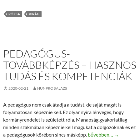
RÓZSA
VIRÁG
PEDAGÓGUS-
TOVÁBBKÉPZÉS – HASZNOS
TUDÁS ÉS KOMPETENCIÁK
2020-02-21
HUNPROBALAZS
A pedagógus nem csak átadja a tudást, de saját magát is
folyamatosan képeznie kell. Ez olyannyira lényeges, hogy
kormányrendelet is született róla. Manapság gyakorlatilag
minden szakmában képeznie kell magukat a dolgozóknak és ez
Pedagógus-továbbképzés
a pedagógusok körében sincs másképp.
bővebben…
→