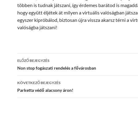
többen is tudnak játszani, így érdemes barátod is magadda
hogy együtt éljétek át milyen a virtuális valóságban játsz
egyszer kipróbálod, biztosan újra vissza akarsz térni a virt
valóságba játszani!
Bejegyzések
ELŐZŐ BEJEGYZÉS
navigációja
Non stop fogászati rendelés a fővárosban
KÖVETKEZŐ BEJEGYZÉS
Parketta védő alacsony áron!