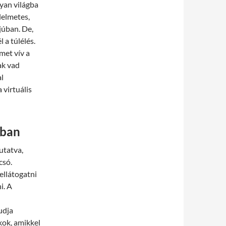
lyan világba
lelmetes,
júban. De,
 a túlélés.
met vív a
ak vad
al
 virtuális
ában
utatva,
csó.
ellátogatni
i. A
udja
ékok, amikkel