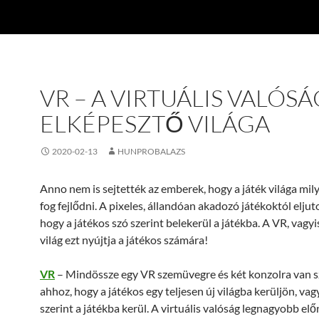
VR – A VIRTUÁLIS VALÓSÁ
ELKÉPESZTŐ VILÁGA
2020-02-13
HUNPROBALAZS
Anno nem is sejtették az emberek, hogy a játék világa mi
fog fejlődni. A pixeles, állandóan akadozó játékoktól elju
hogy a játékos szó szerint belekerül a játékba. A VR, vagyis
világ ezt nyújtja a játékos számára!
VR
– Mindössze egy VR szemüvegre és két konzolra van 
ahhoz, hogy a játékos egy teljesen új világba kerüljön, vag
szerint a játékba kerül. A virtuális valóság legnagyobb el