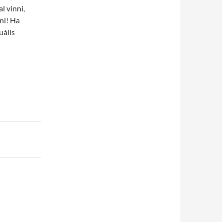
l vinni,
ani! Ha
uális