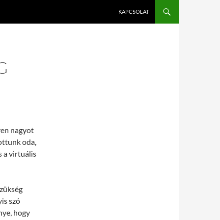
KAPCSOLAT
G
lyen nagyot
tottunk oda,
 a virtuális
szükség
yis szó
őnye, hogy