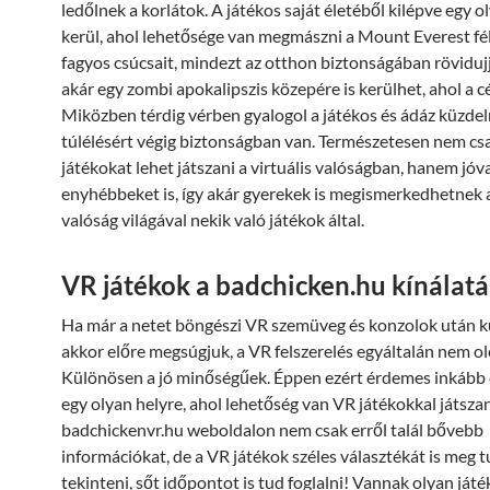
ledőlnek a korlátok. A játékos saját életéből kilépve egy o
kerül, ahol lehetősége van megmászni a Mount Everest fé
fagyos csúcsait, mindezt az otthon biztonságában röviduj
akár egy zombi apokalipszis közepére is kerülhet, ahol a cél
Miközben térdig vérben gyalogol a játékos és ádáz küzdel
túlélésért végig biztonságban van. Természetesen nem cs
játékokat lehet játszani a virtuális valóságban, hanem jóv
enyhébbeket is, így akár gyerekek is megismerkedhetnek a
valóság világával nekik való játékok által.
VR játékok a badchicken.hu kínálat
Ha már a netet böngészi VR szemüveg és konzolok után k
akkor előre megsúgjuk, a VR felszerelés egyáltalán nem ol
Különösen a jó minőségűek. Éppen ezért érdemes inkább 
egy olyan helyre, ahol lehetőség van VR játékokkal játszan
badchickenvr.hu weboldalon nem csak erről talál bővebb
információkat, de a VR játékok széles választékát is meg t
tekinteni, sőt időpontot is tud foglalni! Vannak olyan ját