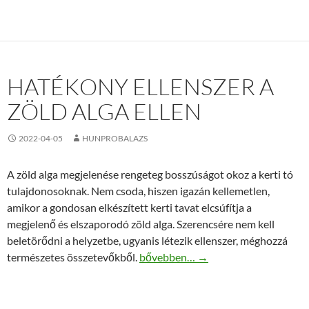
HATÉKONY ELLENSZER A
ZÖLD ALGA ELLEN
2022-04-05
HUNPROBALAZS
A zöld alga megjelenése rengeteg bosszúságot okoz a kerti tó
tulajdonosoknak. Nem csoda, hiszen igazán kellemetlen,
amikor a gondosan elkészített kerti tavat elcsúfítja a
megjelenő és elszaporodó zöld alga. Szerencsére nem kell
beletörődni a helyzetbe, ugyanis létezik ellenszer, méghozzá
Hatékony ellenszer a zöld alga ellen
természetes összetevőkből.
bővebben…
→