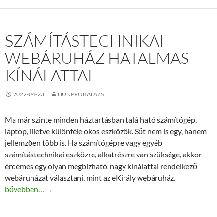
SZÁMÍTÁSTECHNIKAI
WEBÁRUHÁZ HATALMAS
KÍNÁLATTAL
2022-04-23
HUNPROBALAZS
Ma már szinte minden háztartásban található számítógép,
laptop, illetve különféle okos eszközök. Sőt nem is egy, hanem
jellemzően több is. Ha számítógépre vagy egyéb
számítástechnikai eszközre, alkatrészre van szüksége, akkor
érdemes egy olyan megbízható, nagy kínálattal rendelkező
webáruházat választani, mint az eKirály webáruház.
Számítástechnikai webáruház hatalmas kínálattal
bővebben…
→