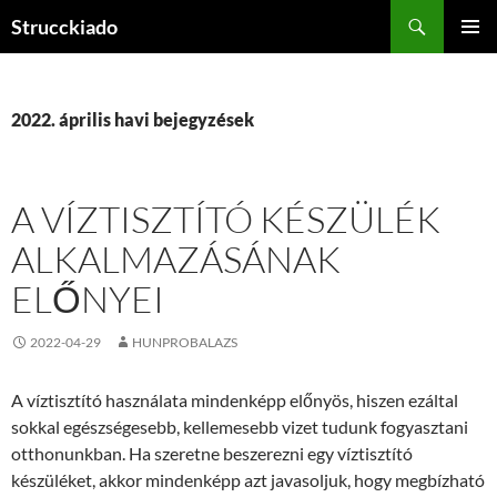
Tartalomhoz
Keresés
Strucckiado
ELSŐDL
MENÜ
2022. április havi bejegyzések
A VÍZTISZTÍTÓ KÉSZÜLÉK
ALKALMAZÁSÁNAK
ELŐNYEI
2022-04-29
HUNPROBALAZS
A víztisztító használata mindenképp előnyös, hiszen ezáltal
sokkal egészségesebb, kellemesebb vizet tudunk fogyasztani
otthonunkban. Ha szeretne beszerezni egy víztisztító
készüléket, akkor mindenképp azt javasoljuk, hogy megbízható