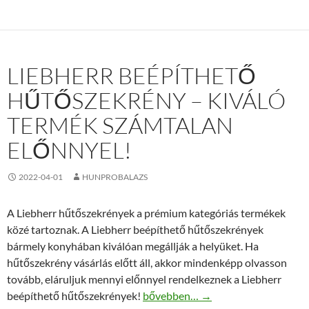
LIEBHERR BEÉPÍTHETŐ
HŰTŐSZEKRÉNY – KIVÁLÓ
TERMÉK SZÁMTALAN
ELŐNNYEL!
2022-04-01
HUNPROBALAZS
A Liebherr hűtőszekrények a prémium kategóriás termékek
közé tartoznak. A Liebherr beépíthető hűtőszekrények
bármely konyhában kiválóan megállják a helyüket. Ha
hűtőszekrény vásárlás előtt áll, akkor mindenképp olvasson
tovább, eláruljuk mennyi előnnyel rendelkeznek a Liebherr
Liebherr beépíthető hűtőszekrény 
beépíthető hűtőszekrények!
bővebben…
→