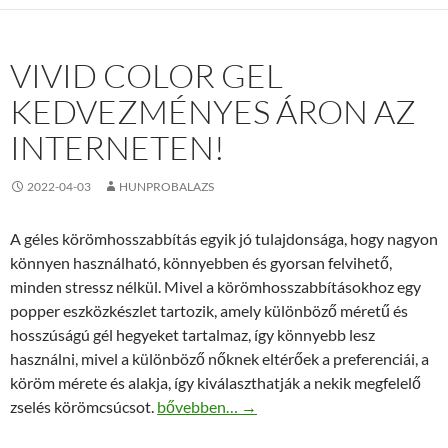
VIVID COLOR GEL
KEDVEZMÉNYES ÁRON AZ
INTERNETEN!
2022-04-03
HUNPROBALAZS
A géles körömhosszabbítás egyik jó tulajdonsága, hogy nagyon
könnyen használható, könnyebben és gyorsan felvihető,
minden stressz nélkül. Mivel a körömhosszabbításokhoz egy
popper eszközkészlet tartozik, amely különböző méretű és
hosszúságú gél hegyeket tartalmaz, így könnyebb lesz
használni, mivel a különböző nőknek eltérőek a preferenciái, a
köröm mérete és alakja, így kiválaszthatják a nekik megfelelő
Vivid color gel kedvezményes áron az inte
zselés körömcsúcsot.
bővebben…
→