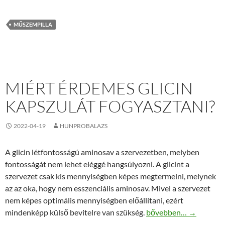
MŰSZEMPILLA
MIÉRT ÉRDEMES GLICIN
KAPSZULÁT FOGYASZTANI?
2022-04-19
HUNPROBALAZS
A glicin létfontosságú aminosav a szervezetben, melyben
fontosságát nem lehet eléggé hangsúlyozni. A glicint a
szervezet csak kis mennyiségben képes megtermelni, melynek
az az oka, hogy nem esszenciális aminosav. Mivel a szervezet
nem képes optimális mennyiségben előállítani, ezért
Miért érdemes glicin k
mindenképp külső bevitelre van szükség.
bővebben…
→