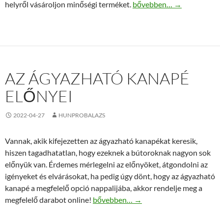
A víztisztító készülék alk
helyről vásároljon minőségi terméket.
bővebben…
→
AZ ÁGYAZHATÓ KANAPÉ
ELŐNYEI
2022-04-27
HUNPROBALAZS
Vannak, akik kifejezetten az ágyazható kanapékat keresik,
hiszen tagadhatatlan, hogy ezeknek a bútoroknak nagyon sok
előnyük van. Érdemes mérlegelni az előnyöket, átgondolni az
igényeket és elvárásokat, ha pedig úgy dönt, hogy az ágyazható
kanapé a megfelelő opció nappalijába, akkor rendelje meg a
Az ágyazható kanapé előnyei
megfelelő darabot online!
bővebben…
→