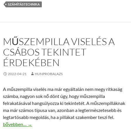
SZÁMÍTÁSTECHNIKA
MŰSZEMPILLA VISELÉS A
CSÁBOS TEKINTET
ÉRDEKÉBEN
2022-04-21
HUNPROBALAZS
A műszempilla viselés ma már egyáltalán nem megy ritkaság
számba, nagyon sok nő dönt úgy, hogy műszempilla
felrakatásával hangsúlyozza ki tekintetét. A műszempilláknak
ma már számos típusa van, azonban a legtermészetesebb és
legtartósabb megoldás, ha a pillákat szakember teszi fel.
Műszempilla viselés a csábos tekintet érdekében
bővebben…
→