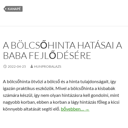
KANAPÉ
A BÖLCSŐHINTA HATÁSAI A
BABA FEJLŐDÉSÉRE
2022-04-25
HUNPROBALAZS
A bölcsőhinta ötvözi a bölcső és a hinta tulajdonságait, így
igazán praktikus eszközök. Mivel a bölcsőhinta a kisbabák
számára készül, így nem olyan hintázásra kell gondolni, mint
nagyobb korban, ebben a korban a lágy hintázás főleg a kicsi
A bölcsőhinta hatásai a baba fejlő
könnyebb altatását segíti elő.
bővebben…
→