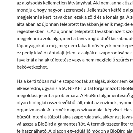
az algásodás kellemetlen látványával. Aki nem, annak ősz
mondjuk, hogy nagyon szerencsés. Jellemzően kétféle alg
megjelenni a kerti tavakban, ezek a zöld és a fonalalga. A 
általában az újonnan telepített tavakban jelenik meg, de 
régebbiekben is. Az újonnan telepített tavakban azért sz
megjelenni a zöld alga, mert a tavi virágföldből kiszabadu
tápanyagokat a még meg nem fakadt növények nem képese
ez pedig kiváló táptalajt jelent az algák elszaporodásának.
tavaknál a halak túletetése vagy a nem megfelelő szűrés m
bekövetkezhet.
Ha a kerti tóban már elszaporodtak az algák, akkor sem ke
elkeseredni, ugyanis a SUNI-KFT által forgalmazott BioBi
megoldást jelent a problémára. A BioBird algamentesítő 
olyan biológiai összetevőkből áll, mint az enzimek, nyome
organizmusok. A termék magas színvonalat képvisel. Ha 
búcsút inteni a túlzott alga szaporulatnak, akkor azt javas
válassza a BioBird algamentesítőt. A termék tízezer liter 
felhasználható. A piacon egyedülálló módon a BioBird al