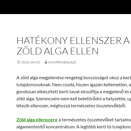
HATÉKONY ELLENSZER A
ZÖLD ALGA ELLEN
2022-04-05
HUNPROBALAZS
A zöld alga megjelenése rengeteg bosszúságot okoz a kert
tulajdonosoknak. Nem csoda, hiszen igazán kellemetlen, 
gondosan elkészített kerti tavat elcsúfítja a megjelenő és
zöld alga. Szerencsére nem kell beletörődni a helyzetbe, u
létezik ellenszer, méghozzá természetes összetevőkből.
Zöld alga ellenszere
a természetes összetevőket tartalm
algamentesítő koncentrátum. A legtöbb kerti tó tulajdono