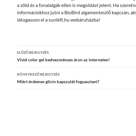
a zöld és a fonalalgák ellen is megoldást jelent. Ha szere
információkhoz jutni a BioBird algamentesítő kapcsán, ak
látogasson el a sunikft.hu webáruházba!
Bejegyzések
ELŐZŐ BEJEGYZÉS
navigációja
Vivid color gel kedvezményes áron az interneten!
KÖVETKEZŐ BEJEGYZÉS
Miért érdemes glicin kapszulát fogyasztani?