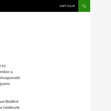
KAPCSOLAT
i tó
amikor a
 elszaporodó
gyanis
azó BioBird
s találkozik