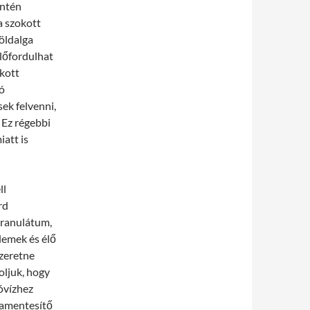
intén
a szokott
zöldalga
előfordulhat
okott
ló
k felvenni,
 Ez régebbi
iatt is
ll
rd
granulátum,
lemek és élő
szeretne
oljuk, hogy
tóvízhez
gamentesítő