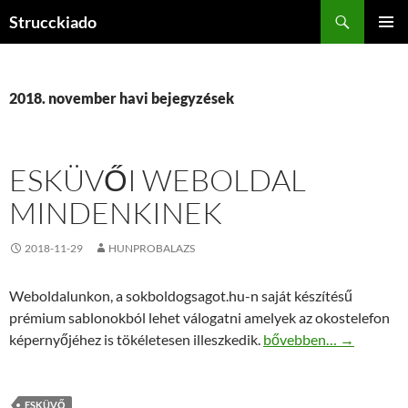
Tartalomhoz
Keresés
Strucckiado
ELSŐDL
MENÜ
2018. november havi bejegyzések
ESKÜVŐI WEBOLDAL
MINDENKINEK
2018-11-29
HUNPROBALAZS
Weboldalunkon, a sokboldogsagot.hu-n saját készítésű
prémium sablonokból lehet válogatni amelyek az okostelefon
Esküvői weboldal mind
képernyőjéhez is tökéletesen illeszkedik.
bővebben…
→
ESKÜVŐ