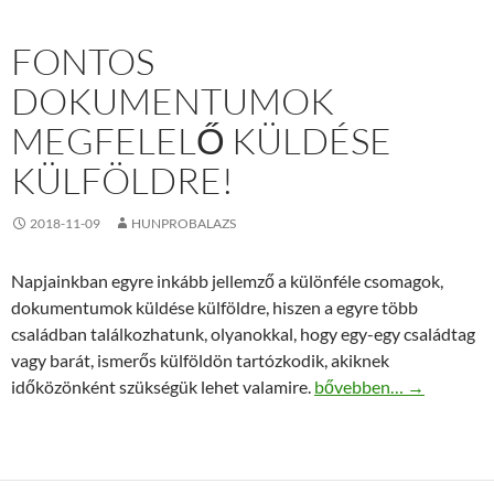
FONTOS
DOKUMENTUMOK
MEGFELELŐ KÜLDÉSE
KÜLFÖLDRE!
2018-11-09
HUNPROBALAZS
Napjainkban egyre inkább jellemző a különféle csomagok,
dokumentumok küldése külföldre, hiszen a egyre több
családban találkozhatunk, olyanokkal, hogy egy-egy családtag
vagy barát, ismerős külföldön tartózkodik, akiknek
Fontos dokumentumok me
időközönként szükségük lehet valamire.
bővebben…
→