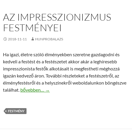
AZ IMPRESSZIONIZMUS
FESTMÉNYEI
2018-11-11
HUNPROBALAZS
Ha igazi, életre szóló élményekben szeretne gazdagodni és
kedveli a festést és a festészetet akkor akár a leghíresebb
impresszionista festők alkotásait is megfestheti méghozzá
igazán kedvező áron. További részleteket a festészetről, az
élményfestésről és a helyszínekről weboldalunkon böngészve
Az Impresszionizmus festményei
találhat.
bővebben…
→
FESTMÉNY