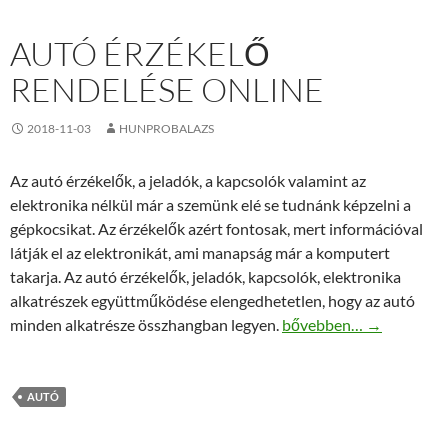
AUTÓ ÉRZÉKELŐ
RENDELÉSE ONLINE
2018-11-03
HUNPROBALAZS
Az autó érzékelők, a jeladók, a kapcsolók valamint az
elektronika nélkül már a szemünk elé se tudnánk képzelni a
gépkocsikat. Az érzékelők azért fontosak, mert információval
látják el az elektronikát, ami manapság már a komputert
takarja. Az autó érzékelők, jeladók, kapcsolók, elektronika
alkatrészek együttműködése elengedhetetlen, hogy az autó
Autó érzékelő rendelése
minden alkatrésze összhangban legyen.
bővebben…
→
AUTÓ