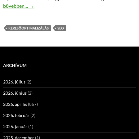
SEO-Keresőoptimalizálás kedvezményes áron elérhető
bővebben…
→
KERESŐOPTIMALIZÁLÁS
SEO
ARCHÍVUM
2026. július
(2)
2026. június
(2)
2026. április
(867)
2026. február
(2)
2026. január
(1)
2025. december
(1)