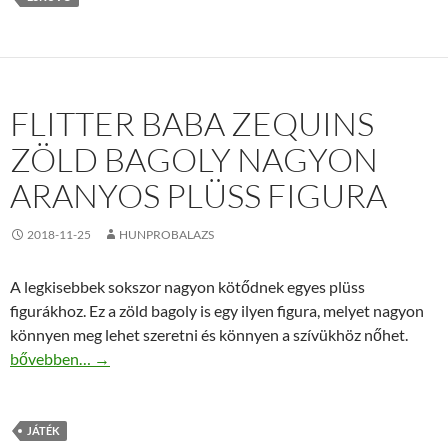
FLITTER BABA ZEQUINS
ZÖLD BAGOLY NAGYON
ARANYOS PLÜSS FIGURA
2018-11-25
HUNPROBALAZS
A legkisebbek sokszor nagyon kötődnek egyes plüss
figurákhoz. Ez a zöld bagoly is egy ilyen figura, melyet nagyon
könnyen meg lehet szeretni és könnyen a szívükhöz nőhet.
Flitter baba Zequins zöld bagoly nagyon aranyos plüss figura
bővebben…
→
JÁTÉK