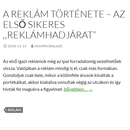
A REKLÁM TÖRTÉNETE – AZ
ELSŐ SIKERES
,,REKLÁMHADJÁRAT”
2018-11-13
HUNPROBALAZS
Az első igazi reklámok még az ipai forradalomig vezethetőek
vissza. Valójában a reklám mindig is él, csak más formában.
Gondoljuk csak bele, mikor a különféle árusok kínálták a
portékáikat, akkor kiabálva vonultak végig az utcákon és így
A reklám története – az első siker
hívták fel magukra a figyelmet.
bővebben…
→
REKLÁM