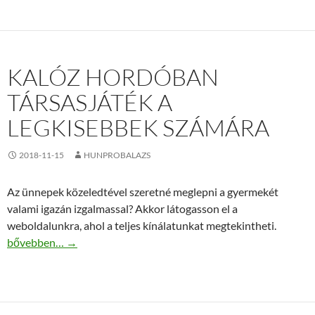
KALÓZ HORDÓBAN
TÁRSASJÁTÉK A
LEGKISEBBEK SZÁMÁRA
2018-11-15
HUNPROBALAZS
Az ünnepek közeledtével szeretné meglepni a gyermekét
valami igazán izgalmassal? Akkor látogasson el a
weboldalunkra, ahol a teljes kínálatunkat megtekintheti.
Kalóz hordóban társasjáték a legkisebbek számára
bővebben…
→