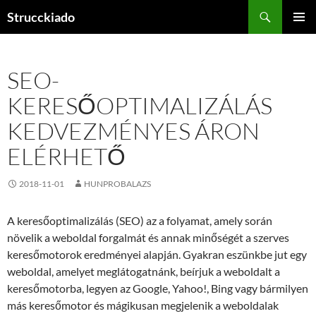
Tartalomhoz
Keresés
Strucckiado
ELSŐDL
MENÜ
SEO-
KERESŐOPTIMALIZÁLÁS
KEDVEZMÉNYES ÁRON
ELÉRHETŐ
2018-11-01
HUNPROBALAZS
A keresőoptimalizálás (SEO) az a folyamat, amely során
növelik a weboldal forgalmát és annak minőségét a szerves
keresőmotorok eredményei alapján. Gyakran eszünkbe jut egy
weboldal, amelyet meglátogatnánk, beírjuk a weboldalt a
keresőmotorba, legyen az Google, Yahoo!, Bing vagy bármilyen
más keresőmotor és mágikusan megjelenik a weboldalak