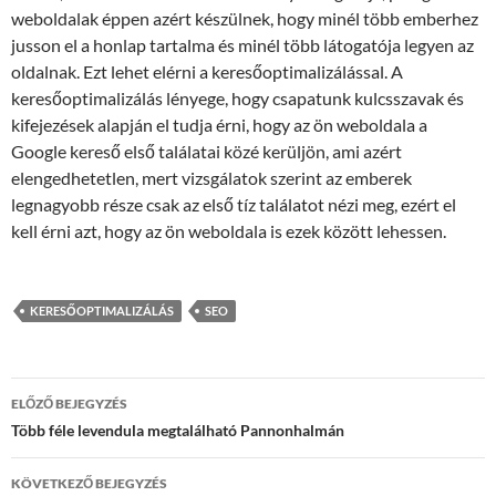
weboldalak éppen azért készülnek, hogy minél több emberhez
jusson el a honlap tartalma és minél több látogatója legyen az
oldalnak. Ezt lehet elérni a keresőoptimalizálással. A
keresőoptimalizálás lényege, hogy csapatunk kulcsszavak és
kifejezések alapján el tudja érni, hogy az ön weboldala a
Google kereső első találatai közé kerüljön, ami azért
elengedhetetlen, mert vizsgálatok szerint az emberek
legnagyobb része csak az első tíz találatot nézi meg, ezért el
kell érni azt, hogy az ön weboldala is ezek között lehessen.
KERESŐOPTIMALIZÁLÁS
SEO
Bejegyzések
ELŐZŐ BEJEGYZÉS
navigációja
Több féle levendula megtalálható Pannonhalmán
KÖVETKEZŐ BEJEGYZÉS