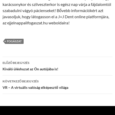
karácsonykor és szilveszterkor is egész nap várja a fájdalomtól
szabadulni vágyó pácienseket! Bővebb információkért azt
javasoljuk, hogy látogasson el a J+J Dent online platformjára,
az ejjelnappalifogaszat.hu weboldalra!
FOGÁSZAT
Bejegyzések
ELŐZŐ BEJEGYZÉS
navigációja
Kiváló üléshuzat az Ön autójába is!
KÖVETKEZŐ BEJEGYZÉS
VR – A virtuális valóság elképesztő világa