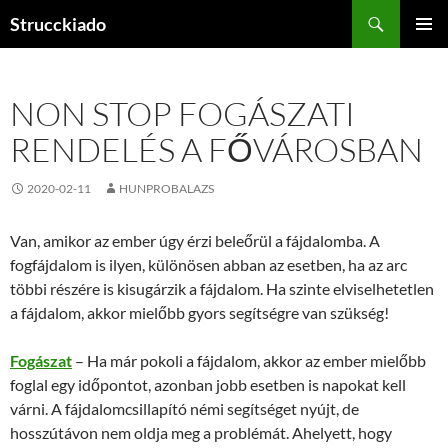
Tartalomhoz
Keresés
Strucckiado
ELSŐDL
MENÜ
NON STOP FOGÁSZATI
RENDELÉS A FŐVÁROSBAN
2020-02-11
HUNPROBALAZS
Van, amikor az ember úgy érzi beleőrül a fájdalomba. A
fogfájdalom is ilyen, különösen abban az esetben, ha az arc
többi részére is kisugárzik a fájdalom. Ha szinte elviselhetetlen
a fájdalom, akkor mielőbb gyors segítségre van szükség!
Fogászat
– Ha már pokoli a fájdalom, akkor az ember mielőbb
foglal egy időpontot, azonban jobb esetben is napokat kell
várni. A fájdalomcsillapító némi segítséget nyújt, de
hosszútávon nem oldja meg a problémát. Ahelyett, hogy