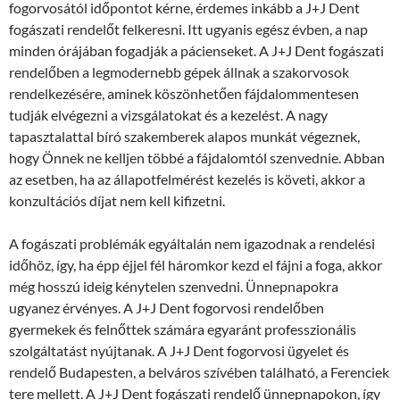
fogorvosától időpontot kérne, érdemes inkább a J+J Dent
fogászati rendelőt felkeresni. Itt ugyanis egész évben, a nap
minden órájában fogadják a pácienseket. A J+J Dent fogászati
rendelőben a legmodernebb gépek állnak a szakorvosok
rendelkezésére, aminek köszönhetően fájdalommentesen
tudják elvégezni a vizsgálatokat és a kezelést. A nagy
tapasztalattal bíró szakemberek alapos munkát végeznek,
hogy Önnek ne kelljen többé a fájdalomtól szenvednie. Abban
az esetben, ha az állapotfelmérést kezelés is követi, akkor a
konzultációs díjat nem kell kifizetni.
A fogászati problémák egyáltalán nem igazodnak a rendelési
időhöz, így, ha épp éjjel fél háromkor kezd el fájni a foga, akkor
még hosszú ideig kénytelen szenvedni. Ünnepnapokra
ugyanez érvényes. A J+J Dent fogorvosi rendelőben
gyermekek és felnőttek számára egyaránt professzionális
szolgáltatást nyújtanak. A J+J Dent fogorvosi ügyelet és
rendelő Budapesten, a belváros szívében található, a Ferenciek
tere mellett. A J+J Dent fogászati rendelő ünnepnapokon, így