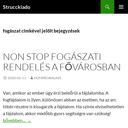
Tartalomhoz
Keresés
Strucckiado
ELSŐDL
MENÜ
fogászat címkével jelölt bejegyzések
NON STOP FOGÁSZATI
RENDELÉS A FŐVÁROSBAN
2020-02-11
HUNPROBALAZS
Van, amikor az ember úgy érzi beleőrül a fájdalomba. A
fogfájdalom is ilyen, különösen abban az esetben, ha az arc
többi részére is kisugárzik a fájdalom. Ha szinte elviselhetetlen
a fájdalom, akkor mielőbb gyors segítségre van szükség!
Non stop fogászati rendelés a fővárosban
bővebben…
→