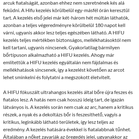
arcuk fiatalságát, azonban ehhez nem szeretnének kés alá
feküdni. A Hifu kezelés körülbelül egy-másfél órán keresztül
tart. A kezelés első jelei már két-három hét múltán láthatók,
azonban a teljes végeredményre körülbelül 180 napot kell
várni, ugyanis akkor lesz teljes egészében látható. A HIFU
kezelés teljes mértékben biztonságos, mellékhatásoktól nem
kell tartani, ugyanis nincsenek. Gyakorlatilag bármilyen
bőrtípuson alkalmazható a HIFU kezelés. Ahogy már
említettük a HIFU kezelés egyáltalán nem fájdalmas és
mellékhatások sincsenek, így a kezelést követően az arcot
lehet sminkelni és folytatni a megszokott életvitelt.
A HIFU fókuszált ultrahangos kezelés által bőre újra feszes és
fiatalos lesz. A hatás nem csak hosszú ideig tart, de igazán
látványos is. A kezelés során nem csak az arc, hanem a kritikus
részek, a nyak és a dekoltázs bőr is feszesíthető, vagyis a
kritikus, leginkább látható területek, így lesz teljes az
eredmény. A kezelés hatására évekkel is fiatalabbnak tűnhet.
Általában a nőket zavarják az öregedés jelei, ugyanakkor az