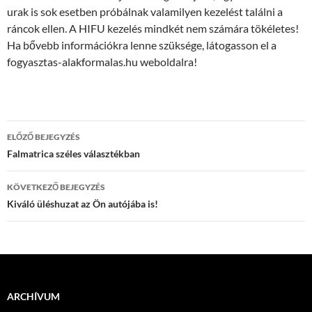
urak is sok esetben próbálnak valamilyen kezelést találni a
ráncok ellen. A HIFU kezelés mindkét nem számára tökéletes!
Ha bővebb információkra lenne szüksége, látogasson el a
fogyasztas-alakformalas.hu weboldalra!
Bejegyzések
ELŐZŐ BEJEGYZÉS
navigációja
Falmatrica széles választékban
KÖVETKEZŐ BEJEGYZÉS
Kiváló üléshuzat az Ön autójába is!
ARCHÍVUM