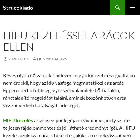
Tartalomhoz
Keresés
Strucckiado
ELSŐDL
MENÜ
HIFU KEZELÉSSEL A RÁCOK
ELLEN
2020-02-07
HUNPROBALAZS
Kevés olyan nő van, akit hidegen hagy a kinézete és egyáltalán
nem érdekli, hogy az idő vasfoga megmutatkozik az arcát.
Éppen ezért a többség igyekszik valamiféle bőrfiatalító,
ránctalanító megoldást találni, aminek köszönhetően arca
visszanyerheti fiatalságát, üdeségét.
HIFU kezelés
a szépségipar legújabb vívmánya, mely szinte
teljesen fájdalommentes és jól látható eredményt ígér. A HIFU
kezelés azok számára is tökéletes, akik szeretnék visszanyerni