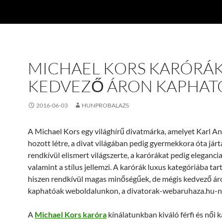
MICHAEL KORS KARÓRÁ
KEDVEZŐ ÁRON KAPHAT
2016-06-03
HUNPROBALAZS
A Michael Kors egy világhírű divatmárka, amelyet Karl A
hozott létre, a divat világában pedig gyermekkora óta jár
rendkívül elismert világszerte, a karórákat pedig elegancia,
valamint a stílus jellemzi. A karórák luxus kategóriába tar
hiszen rendkívül magas minőségűek, de mégis kedvező ár
kaphatóak weboldalunkon, a divatorak-webaruhaza.hu-n
A
Michael Kors karóra
kínálatunkban kiváló férfi és női 