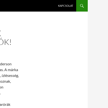
KAPCSOLAT
K
ÓK!
nderson
tas. A márka
 ízlésesség,
toznak,
on
.
karórák