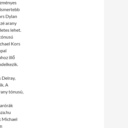
ezményes
lismertebb
ors Dylan
ozé arany
etes lehet.
 tónusú
ichael Kors
ppal
hoz illő
ndelkezik.
 Delray,
ik. A
rany tónusú,
karórák
aza.hu
ak Michael
an