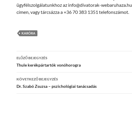
ügyfélszolgálatunkhoz az info@divatorak-webaruhaza.hu
címen, vagy tárcsázza a +36 70 383 1351 telefonszámot.
KARÓRA
Bejegyzések
ELŐZŐ BEJEGYZÉS
navigációja
Thule kerékpártartók vonóhorogra
KÖVETKEZŐ BEJEGYZÉS
Dr. Szabó Zsuzsa – pszichológiai tanácsadás