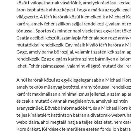
között válogathatnak vásárlóink, amelyek ráadásul kedv
áron kaphatóak ahhoz képest, hogy a márka az egyik lege
világszerte. A férfi karórák közül kiemelkedik a Michael K
karóra, amely fehér szilikon szíjjal rendelkezik, valamint r
tónussal. Sportos és mindennapi viselethez egyaránt tökél
Csatja acélból készült, számlapja fehér alapon rozé arany
mutatókkal rendelkezik. Egy másik kiváló férfi karóra a M
Gage, amely barna bőr szíjjal, valamint szatén kék számla
rendelkezik. Ez az elegáns karóra szinte bármilyen alkalom
lehet. Fehér számozással, valamint világító mutatókkal re
A női karórák közül az egyik legelegánsabb a Michael Kors
amely teknős műanyag betéttel, arany tónussal rendelkez
karórát maximálisan a minimalizmus jellemzi, a számlap a
és csak a mutatók vannak megjelenítve, amelyek szintén
aranyszínűek. Bővebb információkért, és a Michael Kors 
teljes kínálatáért kattintson bátran a divatorak-webaruh
weboldalra, ahol megtalálhatja a teljes készletet, nem cs
Kors órákat. Kérdések felmerülése esetén forduljon bátr