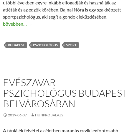
utóbbi években egyre inkább elfogadják és használják az
atléták és az edzők körében. Bajnai Nóra is egy szakképzett
sportpszichológus, aki segít a gondok leküzdésében.
Bajnai Nóra Budapest II. kerületi sportpszichológus várja, ha pr
bővebben…
→
BUDAPEST
PSZICHOLÓGUS
SPORT
EVÉSZAVAR
PSZICHOLÓGUS BUDAPEST
BELVÁROSÁBAN
2019-06-07
HUNPROBALAZS
A táplálék felvétel az életben maradás egyik legfontosabb