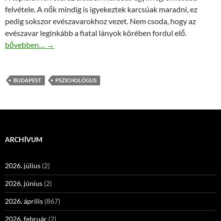
felvétele. A nők mindig is igyekeztek karcsúak maradni, ez
pedig sokszor evészavarokhoz vezet. Nem csoda, hogy az
evészavar leginkább a fiatal lányok körében fordul elő.
Evészavar pszichológus Budapest belvárosában
bővebben…
→
BUDAPEST
PSZICHOLÓGUS
ARCHÍVUM
2026. július
(2)
2026. június
(2)
2026. április
(867)
2026. február
(2)