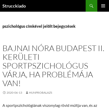
Tartalomhoz
Keresés
Strucckiado
ELSŐDL
MENÜ
pszichológus címkével jelölt bejegyzések
BAJNAI NÓRA BUDAPEST II.
KERÜLETI
SPORTPSZICHOLÓGUS
VÁRJA, HA PROBLÉMÁJA
VAN!
2020-06-13
HUNPROBALAZS
A sportpszichológiának viszonylag rövid múltja van, és az