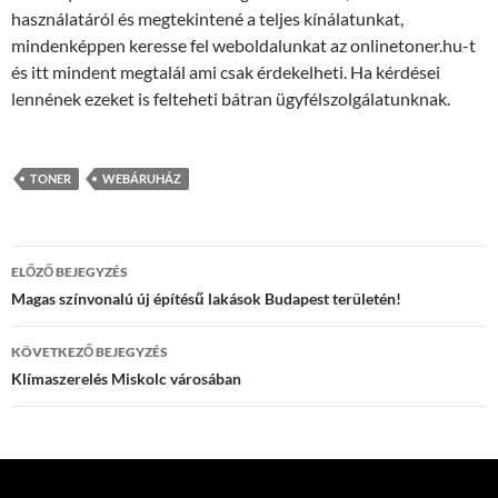
használatáról és megtekintené a teljes kínálatunkat,
mindenképpen keresse fel weboldalunkat az onlinetoner.hu-t
és itt mindent megtalál ami csak érdekelheti. Ha kérdései
lennének ezeket is felteheti bátran ügyfélszolgálatunknak.
TONER
WEBÁRUHÁZ
Bejegyzések
ELŐZŐ BEJEGYZÉS
navigációja
Magas színvonalú új építésű lakások Budapest területén!
KÖVETKEZŐ BEJEGYZÉS
Klímaszerelés Miskolc városában