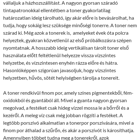
vállaljuk a házhozszállítást. A nagyon gyorsan száradó
tintapatronokkal ellentétben a toner gyakorlatilag
határozatlan ideig tárolható, így akár előre is bevásárolhat, ha
tudja, hogy sokáig lesz szüksége minőségi tonerre. A toner nem
szárad ki. Még azok a tonerek is, amelyeket évek óta polcra
helyeztek, gyakran közvetlenül az első próbálkozásra szépen
nyomtatnak. A hosszabb ideig vertikálisan tárolt toner első
használata előtt feltétlenül helyezze vissza vízszintes
helyzetbe, és vízszintesen enyhén rázza előre és hátra.
Hasonlóképpen szigorúan javasoljuk, hogy vízszintes
helyzetben, hűvös, sötét helyiségben tárolja a tonereit.
A toner rendkívül finom por, amely színes pigmentekből, fém-
oxidokból és gyantából áll. Mivel a gyanta nagyon gyorsan
megolvad, a festéket csak hideg vízzel mossa le a bőrről és a
kezéről. A meleg víz csak még jobban rögzíti a festéket. A
legtöbb porszívó alkalmatlan a tonerpor porszívására, mivel a
finom por áthalad a szűrőn, és akár a porszívót is károsíthatja.
Amennyiben többet tudna meg a tonerekről, azok