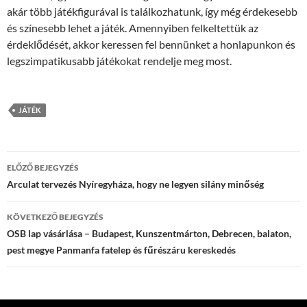
akár több játékfigurával is találkozhatunk, így még érdekesebb
és színesebb lehet a játék. Amennyiben felkeltettük az
érdeklődését, akkor keressen fel bennünket a honlapunkon és
legszimpatikusabb játékokat rendelje meg most.
JÁTÉK
Bejegyzések
ELŐZŐ BEJEGYZÉS
navigációja
Arculat tervezés Nyíregyháza, hogy ne legyen silány minőség
KÖVETKEZŐ BEJEGYZÉS
OSB lap vásárlása – Budapest, Kunszentmárton, Debrecen, balaton,
pest megye Panmanfa fatelep és fűrészáru kereskedés