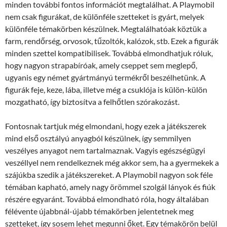
minden további fontos információt megtalálhat. A Playmobil
nem csak figurákat, de különféle szetteket is gyárt, melyek
különféle témakörben készülnek. Megtalálhatóak köztük a
farm, rendőrség, orvosok, tűzoltók, kalózok, stb. Ezek a figurák
minden szettel kompatibilisek. Továbbá elmondhatjuk róluk,
hogy nagyon strapabíróak, amely cseppet sem meglepő,
ugyanis egy német gyártmányú termékről beszélhetünk. A
figurák feje, keze, lába, illetve még a csuklója is külön-külön
mozgatható, így biztosítva a felhőtlen szórakozást.
Fontosnak tartjuk még elmondani, hogy ezek a játékszerek
mind első osztályú anyagból készülnek, így semmilyen
veszélyes anyagot nem tartalmaznak. Vagyis egészségügyi
veszéllyel nem rendelkeznek még akkor sem, ha a gyermekek a
szájúkba szedik a játékszereket. A Playmobil nagyon sok féle
témában kapható, amely nagy örömmel szolgál lányok és fiúk
részére egyaránt. Továbbá elmondható róla, hogy általában
félévente újabbnál-újabb témakörben jelentetnek meg
szetteket, így sosem lehet megunni őket. Egy témakörön belül