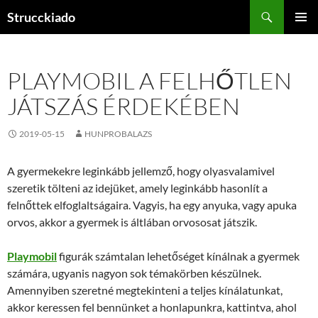
Tartalomhoz
Keresés
Strucckiado
ELSŐDL
MENÜ
PLAYMOBIL A FELHŐTLEN
JÁTSZÁS ÉRDEKÉBEN
2019-05-15
HUNPROBALAZS
A gyermekekre leginkább jellemző, hogy olyasvalamivel
szeretik tölteni az idejüket, amely leginkább hasonlít a
felnőttek elfoglaltságaira. Vagyis, ha egy anyuka, vagy apuka
orvos, akkor a gyermek is áltlában orvososat játszik.
Playmobil
figurák számtalan lehetőséget kínálnak a gyermek
számára, ugyanis nagyon sok témakörben készülnek.
Amennyiben szeretné megtekinteni a teljes kínálatunkat,
akkor keressen fel bennünket a honlapunkra, kattintva, ahol