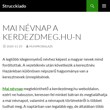
Tartalomhoz
Keresés
Strucckiado
ELSŐDL
MENÜ
MAI NÉVNAP A
KERDEZDMEG.HU-N
2020-11-25
HUNPROBALAZS
A legtöbb idegennyelvű névhez képest a magyar nevek mind
fordítottak. A vezetéknév után következik a keresztnév.
Hazánkban különösen népszerű hagyománya van a
keresztnevek ünneplésének.
Mai névnap
megtekinthető a kerdezdmeg.hu weboldalon,
ezért ne habozzon, keressen fel minket bátran és megtalálhatja
a mai névnapot, valamint a névnapok történetéről is többet
tudhat meg. A naptárban van legalább egy, de általában több