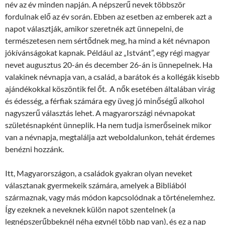
név az év minden napján. A népszerű nevek többször
fordulnak elő az év során. Ebben az esetben az emberek azt a
napot választják, amikor szeretnék azt ünnepelni, de
természetesen nem sértődnek meg, ha mind a két névnapon
jókívánságokat kapnak. Például az „Istvánt”, egy régi magyar
nevet augusztus 20-án és december 26-án is ünnepelnek. Ha
valakinek névnapja van, a család, a barátok és a kollégák kisebb
ajándékokkal köszöntik fel őt. A nők esetében általában virág
és édesség, a férfiak számára egy üveg jó minőségű alkohol
nagyszerű választás lehet. A magyarországi névnapokat
születésnapként ünneplik. Ha nem tudja ismerőseinek mikor
van a névnapja, megtalálja azt weboldalunkon, tehát érdemes
benézni hozzánk.
Itt, Magyarországon, a családok gyakran olyan neveket
választanak gyermekeik számára, amelyek a Bibliából
származnak, vagy más módon kapcsolódnak a történelemhez.
Így ezeknek a neveknek külön napot szentelnek (a
legnépszerűbbeknél néha egynél több nap van), és ez a nap