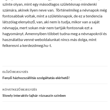
szinte olyan, mint egy másodlagos születésnap mindenki
számára, akinek ilyen neve van. Történelmileg a névnapok még
fontosabbak voltak, mint a születésnapok, de ez a tendencia
látszólag elenyésző, van, aki nem is tudja, mikor van a saját
névnapja, mert sokan már nem tartják fontosnak ezt a
hagyományt. Amennyiben többet tudna meg a névnapokról és
használatba venné weboldalunkat nincs más dolga, mint
felkeresni a kerdezdmeg.hu-t.
Bejegyzések
ELŐZŐ BEJEGYZÉS
navigációja
Fenyő házhozszállítás szolgáltatás elérhető!
KÖVETKEZŐ BEJEGYZÉS
Slowly interaktív lajhár rózsaszín színben