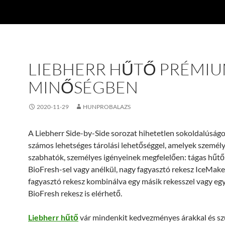
LIEBHERR HŰTŐ PRÉMI
MINŐSÉGBEN
2020-11-29
HUNPROBALAZS
A Liebherr Side-by-Side sorozat hihetetlen sokoldalúságo
számos lehetséges tárolási lehetőséggel, amelyek személ
szabhatók, személyes igényeinek megfelelően: tágas hűt
BioFresh-sel vagy anélkül, nagy fagyasztó rekesz IceMaker
fagyasztó rekesz kombinálva egy másik rekesszel vagy egy 
BioFresh rekesz is elérhető.
Liebherr hűtő
vár mindenkit kedvezményes árakkal és s