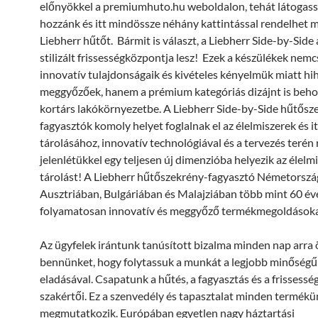
előnyökkel a premiumhuto.hu weboldalon, tehát látogass
hozzánk és itt mindössze néhány kattintással rendelhet 
Liebherr hűtőt. Bármit is választ, a Liebherr Side-by-Side 
stilizált frissességközpontja lesz! Ezek a készülékek nem
innovatív tulajdonságaik és kivételes kényelmük miatt hi
meggyőzőek, hanem a prémium kategóriás dizájnt is beho
kortárs lakókörnyezetbe. A Liebherr Side-by-Side hűtősz
fagyasztók komoly helyet foglalnak el az élelmiszerek és i
tárolásához, innovatív technológiával és a tervezés terén 
jelenlétükkel egy teljesen új dimenzióba helyezik az élelm
tárolást! A Liebherr hűtőszekrény-fagyasztó Németorszá
Ausztriában, Bulgáriában és Malajziában több mint 60 év
folyamatosan innovatív és meggyőző termékmegoldásokat 
Az ügyfelek irántunk tanúsított bizalma minden nap arra
bennünket, hogy folytassuk a munkát a legjobb minőségű
eladásával. Csapatunk a hűtés, a fagyasztás és a frissesség
szakértői. Ez a szenvedély és tapasztalat minden termék
megmutatkozik. Európában egyetlen nagy háztartási