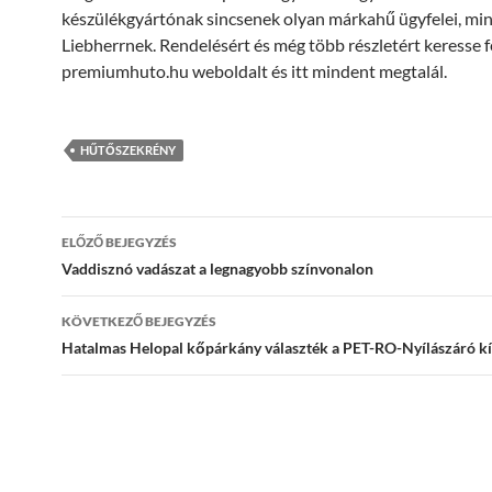
készülékgyártónak sincsenek olyan márkahű ügyfelei, min
Liebherrnek. Rendelésért és még több részletért keresse f
premiumhuto.hu weboldalt és itt mindent megtalál.
HŰTŐSZEKRÉNY
Bejegyzések
ELŐZŐ BEJEGYZÉS
navigációja
Vaddisznó vadászat a legnagyobb színvonalon
KÖVETKEZŐ BEJEGYZÉS
Hatalmas Helopal kőpárkány választék a PET-RO-Nyílászáró kí