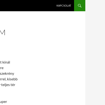
KAPCSOLAT
UM
t kínál
yre
őszekrény
rel, kisebb
teljes tér
zuper