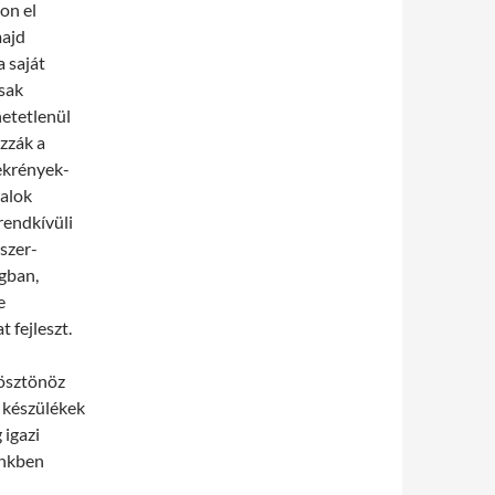
on el
majd
a saját
csak
hetetlenül
zzák a
ekrények-
talok
rendkívüli
iszer-
gban,
e
fejleszt.
 ösztönöz
 készülékek
 igazi
ünkben