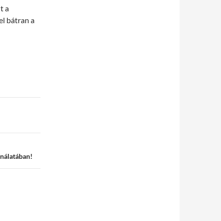
t a
el bátran a
nálatában!