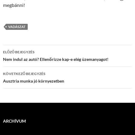
megbánni!
VADÁSZAT
Bejegyzések
ELŐZŐ BEJEGYZÉS
navigációja
Nem indul az autó? Ellenőrizze kap-e elég üzemanyagot!
KÖVETKEZŐ BEJEGYZÉS
Ausztria munka jó környezetben
ARCHÍVUM