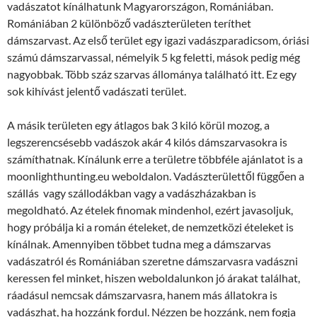
vadászatot kínálhatunk Magyarországon, Romániában.
Romániában 2 különböző vadászterületen teríthet
dámszarvast. Az első terület egy igazi vadászparadicsom, óriási
számú dámszarvassal, némelyik 5 kg feletti, mások pedig még
nagyobbak. Több száz szarvas állománya található itt. Ez egy
sok kihívást jelentő vadászati terület.
A másik területen egy átlagos bak 3 kiló körül mozog, a
legszerencsésebb vadászok akár 4 kilós dámszarvasokra is
számíthatnak. Kínálunk erre a területre többféle ajánlatot is a
moonlighthunting.eu weboldalon. Vadászterülettől függően a
szállás vagy szállodákban vagy a vadászházakban is
megoldható. Az ételek finomak mindenhol, ezért javasoljuk,
hogy próbálja ki a román ételeket, de nemzetközi ételeket is
kínálnak. Amennyiben többet tudna meg a dámszarvas
vadászatról és Romániában szeretne dámszarvasra vadászni
keressen fel minket, hiszen weboldalunkon jó árakat találhat,
ráadásul nemcsak dámszarvasra, hanem más állatokra is
vadászhat, ha hozzánk fordul. Nézzen be hozzánk, nem fogja