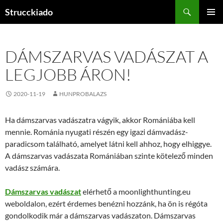
Tartalomhoz
Keresés
Strucckiado
ELSŐDL
MENÜ
DÁMSZARVAS VADÁSZAT A
LEGJOBB ÁRON!
2020-11-19
HUNPROBALAZS
Ha dámszarvas vadászatra vágyik, akkor Romániába kell
mennie. Románia nyugati részén egy igazi dámvadász-
paradicsom található, amelyet látni kell ahhoz, hogy elhiggye.
A dámszarvas vadászata Romániában szinte kötelező minden
vadász számára.
Dámszarvas vadászat
elérhető a moonlighthunting.eu
weboldalon, ezért érdemes benézni hozzánk, ha ön is régóta
gondolkodik már a dámszarvas vadászaton. Dámszarvas