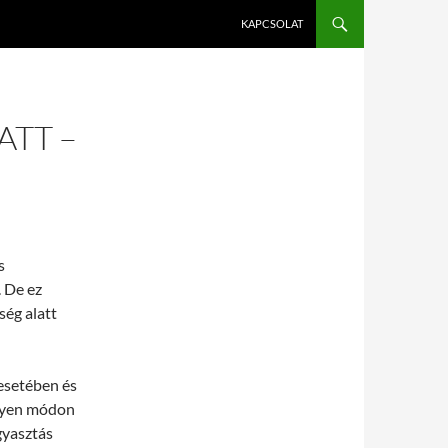
KAPCSOLAT
ATT –
s
 De ez
ség alatt
esetében és
ilyen módon
gyasztás