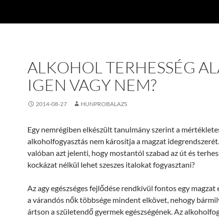
ALKOHOL TERHESSÉG AL
IGEN VAGY NEM?
2014-08-27
HUNPROBALAZS
Egy nemrégiben elkészült tanulmány szerint a mértéklete
alkoholfogyasztás nem károsítja a magzat idegrendszerét.
valóban azt jelenti, hogy mostantól szabad az út és terhes
kockázat nélkül lehet szeszes italokat fogyasztani?
Az agy egészséges fejlődése rendkívül fontos egy magzat 
a várandós nők többsége mindent elkövet, nehogy bárm
ártson a születendő gyermek egészségének. Az alkoholfo