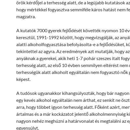
örök kérdőjel a terhesség alatt, de a legújabb kutatások a
hogy mértékkel fogyasztva semmiféle káros hatást nem fej
magzatra.
A kutatók 7000 gyerek fejlődését követték nyomon 10 é
keresztül, 1991-1992 között, hogy megvizsgálják, az anyá
alatti alkoholfogyasztása befolyásolta-e a fejlődésüket, 
tekintettel az agyra. Az eredmények azt mutatják, hogy a
anyáknak a gyerekei, akik heti 1-7 pohár szeszes italt fog
terhesség alatt, az első 10 évben semmilyen eltérést nem
terhességük alatt alkoholt egyáltalán nem fogyasztó nők
képest.
A tudósok ugyanakkor kihangsúlyozták, hogy bár nagyon 
egy kevés alkohol egyáltalán nem árthat, ez senkit ne ös
arra, hogy többet igyon terhesség alatt. Főként azért, me
ártalmas és a már kockázatot jelentő alkoholmennyiség k
nagyon nehéz meghúzni a határvonalat és megtalálni az 
egyensúlyt.