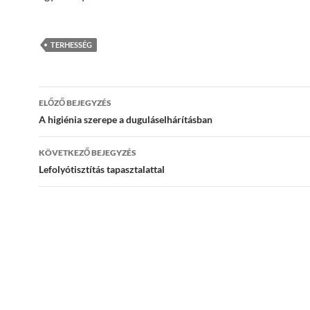
TERHESSÉG
Bejegyzések
ELŐZŐ BEJEGYZÉS
navigációja
A higiénia szerepe a duguláselhárításban
KÖVETKEZŐ BEJEGYZÉS
Lefolyótisztítás tapasztalattal