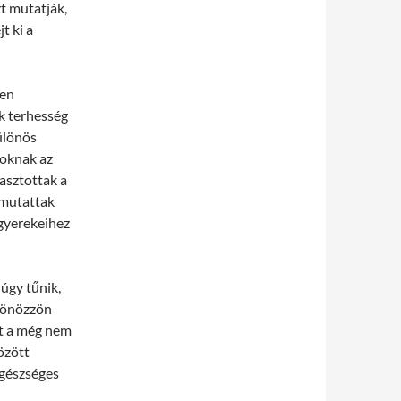
zt mutatják,
t ki a
ven
k terhesség
különös
zoknak az
yasztottak a
 mutattak
 gyerekeihez
úgy tűnik,
ztönözzön
rt a még nem
özött
egészséges