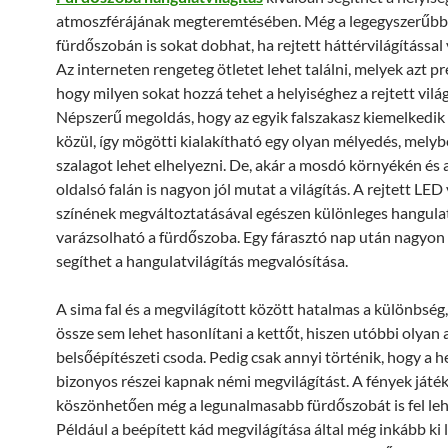
atmoszférájának megteremtésében. Még a legegyszerűbb
fürdőszobán is sokat dobhat, ha rejtett háttérvilágítással 
Az interneten rengeteg ötletet lehet találni, melyek azt pr
hogy milyen sokat hozzá tehet a helyiséghez a rejtett világ
Népszerű megoldás, hogy az egyik falszakasz kiemelkedik 
közül, így mögötti kialakítható egy olyan mélyedés, mely
szalagot lehet elhelyezni. De, akár a mosdó környékén és
oldalsó falán is nagyon jól mutat a világítás. A rejtett LED 
színének megváltoztatásával egészen különleges hangula
varázsolható a fürdőszoba. Egy fárasztó nap után nagyon
segíthet a hangulatvilágítás megvalósítása.
A sima fal és a megvilágított között hatalmas a különbség,
össze sem lehet hasonlítani a kettőt, hiszen utóbbi olyan 
belsőépítészeti csoda. Pedig csak annyi történik, hogy a h
bizonyos részei kapnak némi megvilágítást. A fények játé
köszönhetően még a legunalmasabb fürdőszobát is fel leh
Például a beépített kád megvilágítása által még inkább ki 