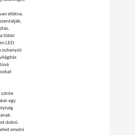
van ellátva.
ezentálják,
ítás.
a többi
ben LED
 a zuhanyzó
világítás
túvá
 sokat
 szinte
akár egy
elyiség
kának
et dobni.
lehet emelni