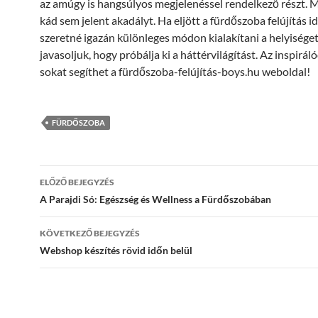
az amúgy is hangsúlyos megjelenéssel rendelkező részt. M
kád sem jelent akadályt. Ha eljött a fürdőszoba felújítás id
szeretné igazán különleges módon kialakítani a helyiséget
javasoljuk, hogy próbálja ki a háttérvilágítást. Az inspirá
sokat segíthet a fürdőszoba-felújítás-boys.hu weboldal!
FÜRDŐSZOBA
Bejegyzések
ELŐZŐ BEJEGYZÉS
navigációja
A Parajdi Só: Egészség és Wellness a Fürdőszobában
KÖVETKEZŐ BEJEGYZÉS
Webshop készítés rövid időn belül