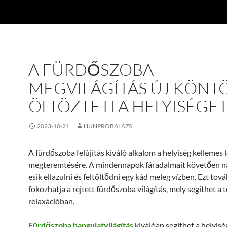
A FÜRDŐSZOBA
MEGVILÁGÍTÁS ÚJ KÖNT
ÖLTÖZTETI A HELYISÉGE
2023-10-21
HUNPROBALAZS
A fürdőszoba felújítás kiváló alkalom a helyiség kellemes
megteremtésére. A mindennapok fáradalmait követően n
esik ellazulni és feltöltődni egy kád meleg vízben. Ezt tov
fokozhatja a rejtett fürdőszoba világítás, mely segíthet a t
relaxációban.
Fürdőszoba hangulatvilágítás
kiválóan segíthet a helyisé