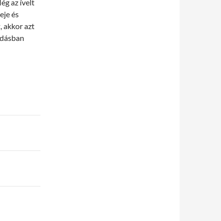
ég az ívelt
eje és
, akkor azt
lódásban