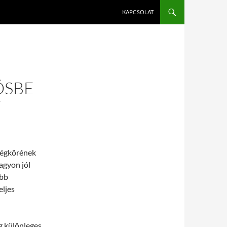
KAPCSOLAT
ÖSBE
T
 légkörének
agyon jól
ább
eljes
g különleges