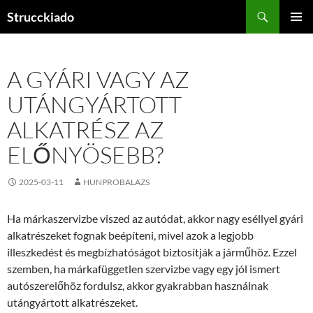
Tartalomhoz
Keresés
Strucckiado
ELSŐDL
MENÜ
A GYÁRI VAGY AZ
UTÁNGYÁRTOTT
ALKATRÉSZ AZ
ELŐNYÖSEBB?
2025-03-11
HUNPROBALAZS
Ha márkaszervizbe viszed az autódat, akkor nagy eséllyel gyári
alkatrészeket fognak beépíteni, mivel azok a legjobb
illeszkedést és megbízhatóságot biztosítják a járműhöz. Ezzel
szemben, ha márkafüggetlen szervizbe vagy egy jól ismert
autószerelőhöz fordulsz, akkor gyakrabban használnak
utángyártott alkatrészeket.