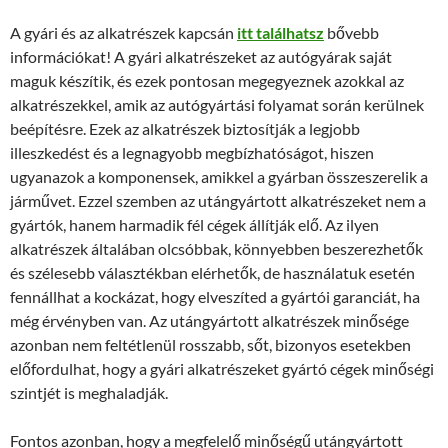
A gyári és az alkatrészek kapcsán
itt találhatsz
bővebb
információkat! A gyári alkatrészeket az autógyárak saját
maguk készítik, és ezek pontosan megegyeznek azokkal az
alkatrészekkel, amik az autógyártási folyamat során kerülnek
beépítésre. Ezek az alkatrészek biztosítják a legjobb
illeszkedést és a legnagyobb megbízhatóságot, hiszen
ugyanazok a komponensek, amikkel a gyárban összeszerelik a
járművet. Ezzel szemben az utángyártott alkatrészeket nem a
gyártók, hanem harmadik fél cégek állítják elő. Az ilyen
alkatrészek általában olcsóbbak, könnyebben beszerezhetők
és szélesebb választékban elérhetők, de használatuk esetén
fennállhat a kockázat, hogy elveszíted a gyártói garanciát, ha
még érvényben van. Az utángyártott alkatrészek minősége
azonban nem feltétlenül rosszabb, sőt, bizonyos esetekben
előfordulhat, hogy a gyári alkatrészeket gyártó cégek minőségi
szintjét is meghaladják.
Fontos azonban, hogy a megfelelő minőségű utángyártott