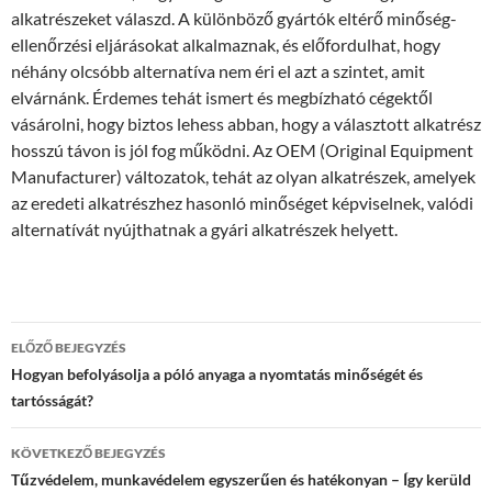
alkatrészeket válaszd. A különböző gyártók eltérő minőség-
ellenőrzési eljárásokat alkalmaznak, és előfordulhat, hogy
néhány olcsóbb alternatíva nem éri el azt a szintet, amit
elvárnánk. Érdemes tehát ismert és megbízható cégektől
vásárolni, hogy biztos lehess abban, hogy a választott alkatrész
hosszú távon is jól fog működni. Az OEM (Original Equipment
Manufacturer) változatok, tehát az olyan alkatrészek, amelyek
az eredeti alkatrészhez hasonló minőséget képviselnek, valódi
alternatívát nyújthatnak a gyári alkatrészek helyett.
Bejegyzések
ELŐZŐ BEJEGYZÉS
navigációja
Hogyan befolyásolja a póló anyaga a nyomtatás minőségét és
tartósságát?
KÖVETKEZŐ BEJEGYZÉS
Tűzvédelem, munkavédelem egyszerűen és hatékonyan – Így kerüld