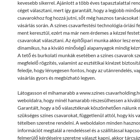
kevesebb sikerrel. Ajánlott a több éves tapasztalattal re
céget választani, mert így garantált, hogy a legjobb minős
csavarokhoz fog hozzá jutni, sőt még hasznos tanácsokat 
vásárlás során. A színes csavarfestési technológia óriási f
ment keresztül, ezért ma már nem érdemes a kézzel festet
csavarokat választani. Az építőipari munka akkor lesz er
dinamikus, ha a kiváló minőségű alapanyagok mindig kézn
A tető és burkolati munkák esetében a színes csavarok sz
megfelelő rögzítés, valamint az esztétikai kinézet biztosít
feledje, hogy lényegesen fontos, hogy az utánrendelés, va
vásárlás gyors és megbízható legyen.
Látogasson el mihamarabb a www.színes csavarholding.h
weboldalra, hogy minél hamarabb részesülhessen a kiváló
Garantált, hogy a bő választéknak köszönhetően nálunk m
szükséges színes csavarokat, függetlenül attól, hogy kis v
tételben szeretne rendelni. A weboldalon minden haszno
információt megtalál a rendeléssel és a szállítással kapcs
felmerülő kérdéseire szeretne választ kapni, akkor tárcsá