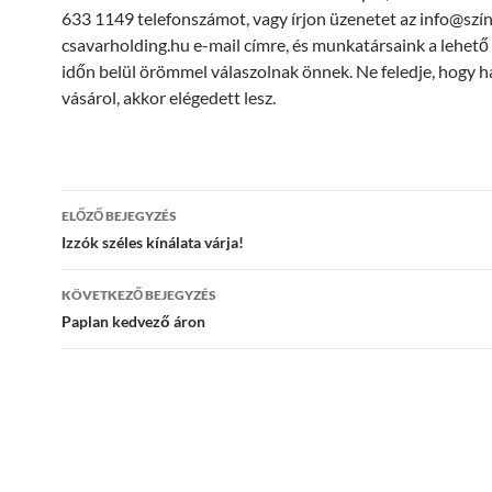
633 1149 telefonszámot, vagy írjon üzenetet az info@szí
csavarholding.hu e-mail címre, és munkatársaink a lehető
időn belül örömmel válaszolnak önnek. Ne feledje, hogy h
vásárol, akkor elégedett lesz.
Bejegyzések
ELŐZŐ BEJEGYZÉS
navigációja
Izzók széles kínálata várja!
KÖVETKEZŐ BEJEGYZÉS
Paplan kedvező áron