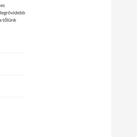
nes
 legrövidebb
a tőlünk