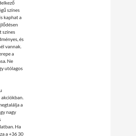
ndelkező
égű színes
is kaphat a
ejlődésen
t színes
edményes, és
él vannak.
erepe a
ása. Ne
gy utólagos
u
 akciókban.
egtalálja a
agy nagy
s
olatban. Ha
zza a +36 30