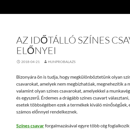
AZ IDŐTÁLLÓ SZÍNES CS
ELŐNYEI
2018-04-21
HUNPROBALAZS
Bizonyára ön is tudja, hogy megkülönböztetünk olyan szí
csavarokat, amelyek nem megbízhatóak, megnehezítik a 
valamint olyan színes csavarokat, amelyekkel a munkavé
és egyszerű. Érdemes a drágább színes csavart választani,
esetek többségében ezek a termékek kiváló minőségűek, 
számos előnnyel rendelkeznek.
Színes csavar
forgalmazásával egyre több cég foglalkozik