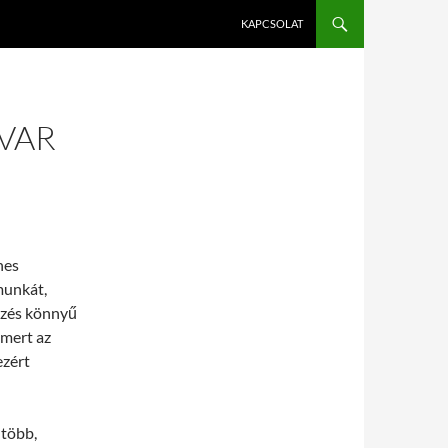
KAPCSOLAT
AVAR
nes
munkát,
gzés könnyű
 mert az
ezért
 több,