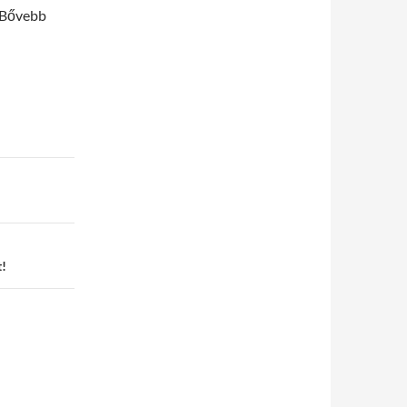
! Bővebb
t!