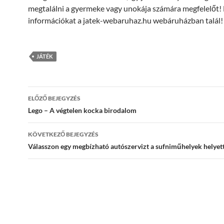
megtalálni a gyermeke vagy unokája számára megfelelőt
információkat a jatek-webaruhaz.hu webáruházban talál!
JÁTÉK
Bejegyzések
ELŐZŐ BEJEGYZÉS
navigációja
Lego – A végtelen kocka birodalom
KÖVETKEZŐ BEJEGYZÉS
Válasszon egy megbízható autószervizt a sufniműhelyek helyet