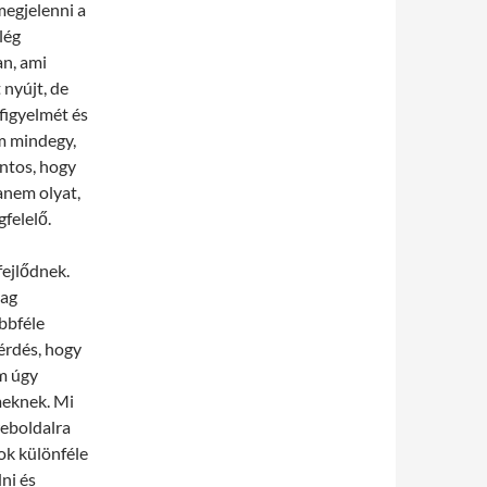
megjelenni a
lég
an, ami
nyújt, de
 figyelmét és
em mindegy,
ntos, hogy
hanem olyat,
felelő.
fejlődnek.
lag
öbbféle
kérdés, hogy
m úgy
meknek. Mi
weboldalra
kok különféle
ni és