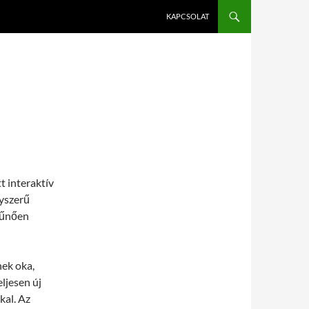
KAPCSOLAT
 interaktív
gyszerű
tűnően
ek oka,
ljesen új
kal. Az