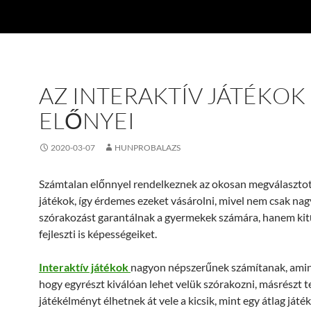
AZ INTERAKTÍV JÁTÉKOK
ELŐNYEI
2020-03-07
HUNPROBALAZS
Számtalan előnnyel rendelkeznek az okosan megválasztott
játékok, így érdemes ezeket vásárolni, mivel nem csak na
szórakozást garantálnak a gyermekek számára, hanem ki
fejleszti is képességeiket.
Interaktív játékok
nagyon népszerűnek számítanak, amin
hogy egyrészt kiválóan lehet velük szórakozni, másrészt te
játékélményt élhetnek át vele a kicsik, mint egy átlag játék