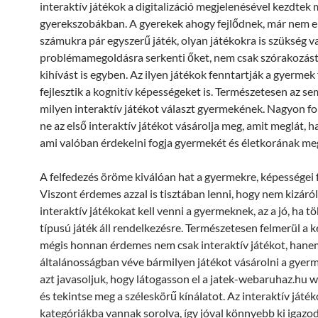
interaktív játékok a digitalizáció megjelenésével kezdtek 
gyerekszobákban. A gyerekek ahogy fejlődnek, már nem e
számukra pár egyszerű játék, olyan játékokra is szükség v
problémamegoldásra serkenti őket, nem csak szórakozást 
kihívást is egyben. Az ilyen játékok fenntartják a gyermek
fejlesztik a kognitív képességeket is. Természetesen az s
milyen interaktív játékot választ gyermekének. Nagyon fo
ne az első interaktív játékot vásárolja meg, amit meglát, 
ami valóban érdekelni fogja gyermekét és életkorának meg
A felfedezés öröme kiválóan hat a gyermekre, képességei 
Viszont érdemes azzal is tisztában lenni, hogy nem kizáró
interaktív játékokat kell venni a gyermeknek, az a jó, ha t
típusú játék áll rendelkezésre. Természetesen felmerül a 
mégis honnan érdemes nem csak interaktív játékot, hane
általánosságban véve bármilyen játékot vásárolni a gyer
azt javasoljuk, hogy látogasson el a jatek-webaruhaz.hu 
és tekintse meg a széleskörű kínálatot. Az interaktív játé
kategóriákba vannak sorolva, így jóval könnyebb ki igazod