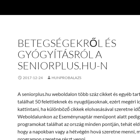
BETEGSÉGEKRŐL ÉS
GYÓGYÍTÁSRÓL A
SENIORPLUS.HU-N
2017-12-24
HUNPROBALAZS
A seniorplus.hu weboldalon több száz cikket és egyéb tar
találhat 50 felettieknek és nyugdíjasoknak, ezért megéri i
kattintani, ha különböző cikkek elolvasásával szeretne idő
Weboldalunkon az Eseménynaptár menüpont alatt pedig
programokat találhat az ország minden pontján, tehát eld
hogy a napokban vagy a hétvégén hová szeretne menni, m
programon szeretne részt venni.