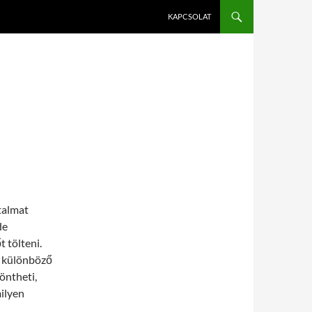
KAPCSOLAT
talmat
de
t tölteni.
 különböző
öntheti,
ilyen