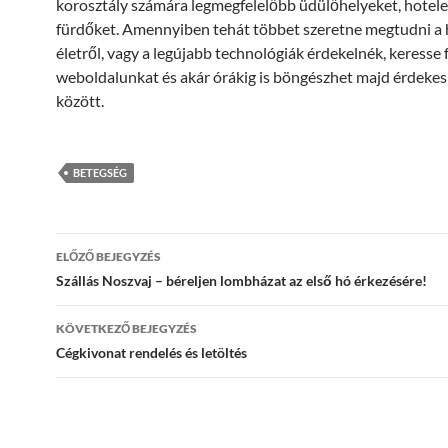
korosztály számára legmegfelelőbb üdülőhelyeket, hotelek
fürdőket. Amennyiben tehát többet szeretne megtudni a
életről, vagy a legújabb technológiák érdekelnék, keresse f
weboldalunkat és akár órákig is böngészhet majd érdekes
között.
BETEGSÉG
Bejegyzések
ELŐZŐ BEJEGYZÉS
navigációja
Szállás Noszvaj – béreljen lombházat az első hó érkezésére!
KÖVETKEZŐ BEJEGYZÉS
Cégkivonat rendelés és letöltés