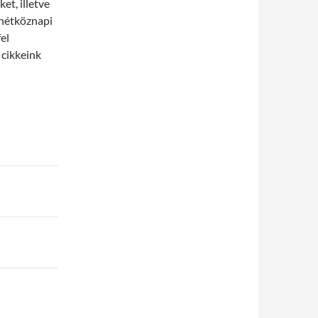
et, illetve
 hétköznapi
el
 cikkeink