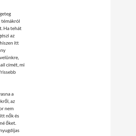
geteg
ő témákról
yt. Ha tehát
észi az
hiszen itt
ány
evelünkre,
il címét, mi
frissebb
vasna a
kről, az
kor nem
itt nők és
né őket.
 nyugdíjas