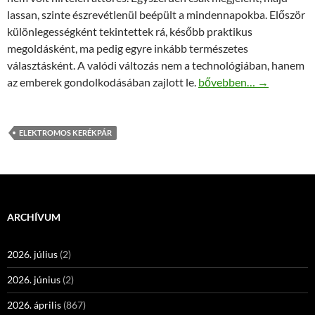
lassan, szinte észrevétlenül beépült a mindennapokba. Először
különlegességként tekintettek rá, később praktikus
megoldásként, ma pedig egyre inkább természetes
választásként. A valódi változás nem a technológiában, hanem
Mi változott Magyarorsz
az emberek gondolkodásában zajlott le.
bővebben…
→
ELEKTROMOS KERÉKPÁR
ARCHÍVUM
2026. július
(2)
2026. június
(2)
2026. április
(867)