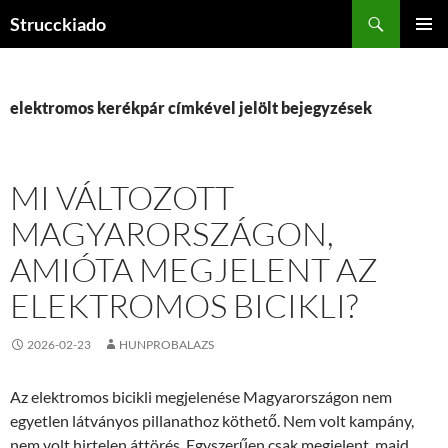
Tartalomhoz
Keresés
Strucckiado
ELSŐDL
MENÜ
elektromos kerékpár címkével jelölt bejegyzések
MI VÁLTOZOTT
MAGYARORSZÁGON,
AMIÓTA MEGJELENT AZ
ELEKTROMOS BICIKLI?
2026-02-23
HUNPROBALAZS
Az elektromos bicikli megjelenése Magyarországon nem
egyetlen látványos pillanathoz köthető. Nem volt kampány,
nem volt hirtelen áttörés. Egyszerűen csak megjelent, majd