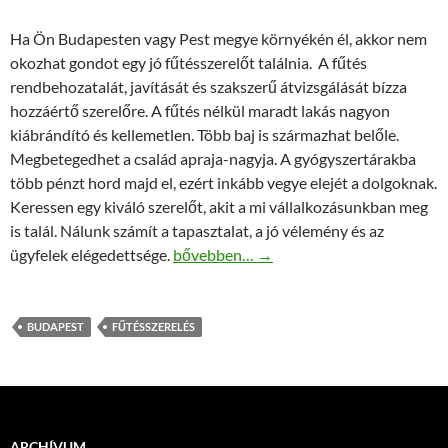
Ha Ön Budapesten vagy Pest megye környékén él, akkor nem
okozhat gondot egy jó fűtésszerelőt találnia. A fűtés
rendbehozatalát, javítását és szakszerű átvizsgálását bízza
hozzáértő szerelőre. A fűtés nélkül maradt lakás nagyon
kiábrándító és kellemetlen. Több baj is származhat belőle.
Megbetegedhet a család apraja-nagyja. A gyógyszertárakba
több pénzt hord majd el, ezért inkább vegye elejét a dolgoknak.
Keressen egy kiváló szerelőt, akit a mi vállalkozásunkban meg
is talál. Nálunk számít a tapasztalat, a jó vélemény és az
Fűtésszerelő Budapest és Pest megye te
ügyfelek elégedettsége.
bővebben…
→
BUDAPEST
FŰTÉSSZERELÉS
ARCHÍVUM