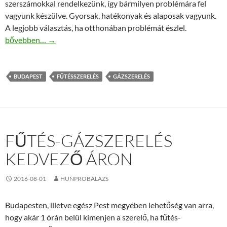
szerszámokkal rendelkezünk, így bármilyen problémára fel
vagyunk készülve. Gyorsak, hatékonyak és alaposak vagyunk.
A legjobb választás, ha otthonában problémát észlel.
Budapesti fűtés-gázszerelés olcsón
bővebben…
→
BUDAPEST
FŰTÉSSZERELÉS
GÁZSZERELÉS
FŰTÉS-GÁZSZERELÉS
KEDVEZŐ ÁRON
2016-08-01
HUNPROBALAZS
Budapesten, illetve egész Pest megyében lehetőség van arra,
hogy akár 1 órán belül kimenjen a szerelő, ha fűtés-