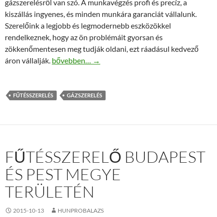
gázszerelésről van szó. A munkavégzés profi és precíz, a
kiszállás ingyenes, és minden munkára garanciát vállalunk.
Szerelőink a legjobb és legmodernebb eszközökkel
rendelkeznek, hogy az ön problémáit gyorsan és
zökkenőmentesen meg tudják oldani, ezt ráadásul kedvező
Fűtés-gázszerelés kedvező áron
áron vállalják.
bővebben…
→
FŰTÉSSZERELÉS
GÁZSZERELÉS
FŰTÉSSZERELŐ BUDAPEST
ÉS PEST MEGYE
TERÜLETÉN
2015-10-13
HUNPROBALAZS