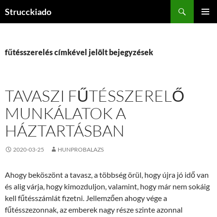
Tartalomhoz
Keresés
Strucckiado
ELSŐDL
MENÜ
fűtésszerelés címkével jelölt bejegyzések
TAVASZI FŰTÉSSZERELŐ
MUNKÁLATOK A
HÁZTARTÁSBAN
2020-03-25
HUNPROBALAZS
Ahogy beköszönt a tavasz, a többség örül, hogy újra jó idő van
és alig várja, hogy kimozduljon, valamint, hogy már nem sokáig
kell fűtésszámlát fizetni. Jellemzően ahogy vége a
fűtésszezonnak, az emberek nagy része szinte azonnal