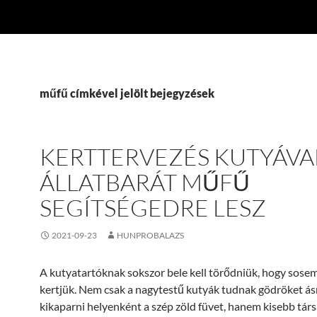
műfű címkével jelölt bejegyzések
KERTTERVEZÉS KUTYÁVAL
ÁLLATBARÁT MŰFŰ
SEGÍTSÉGEDRE LESZ
2021-09-23
HUNPROBALAZS
A kutyatartóknak sokszor bele kell törődniük, hogy sosem
kertjük. Nem csak a nagytestű kutyák tudnak gödröket ás
kikaparni helyenként a szép zöld füvet, hanem kisebb társa