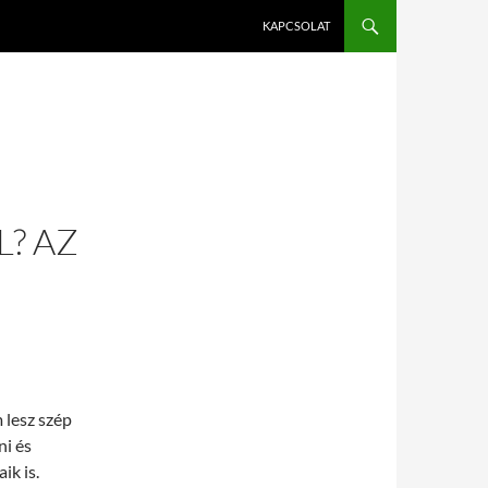
KAPCSOLAT
? AZ
 lesz szép
ni és
ik is.