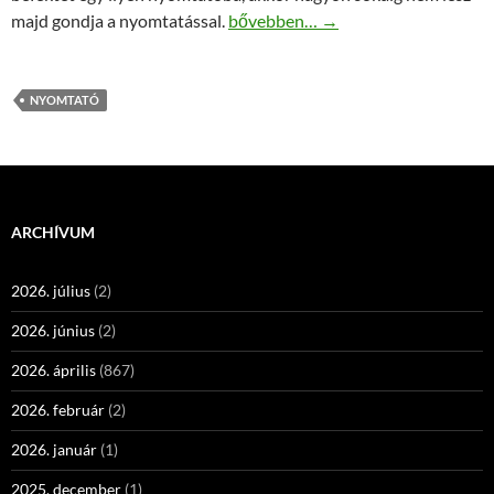
Tintasugaras nyomtató kapható
majd gondja a nyomtatással.
bővebben…
→
NYOMTATÓ
ARCHÍVUM
2026. július
(2)
2026. június
(2)
2026. április
(867)
2026. február
(2)
2026. január
(1)
2025. december
(1)