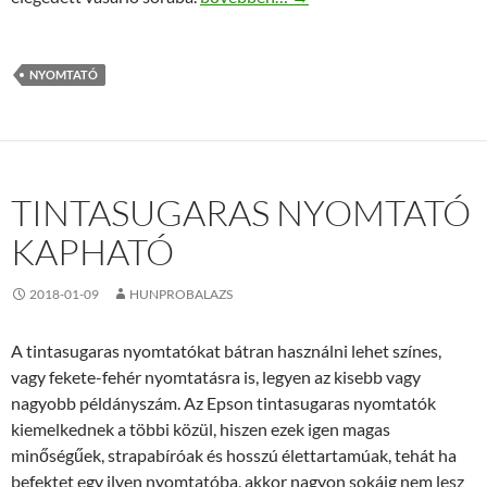
NYOMTATÓ
TINTASUGARAS NYOMTATÓ
KAPHATÓ
2018-01-09
HUNPROBALAZS
A tintasugaras nyomtatókat bátran használni lehet színes,
vagy fekete-fehér nyomtatásra is, legyen az kisebb vagy
nagyobb példányszám. Az Epson tintasugaras nyomtatók
kiemelkednek a többi közül, hiszen ezek igen magas
minőségűek, strapabíróak és hosszú élettartamúak, tehát ha
befektet egy ilyen nyomtatóba, akkor nagyon sokáig nem lesz