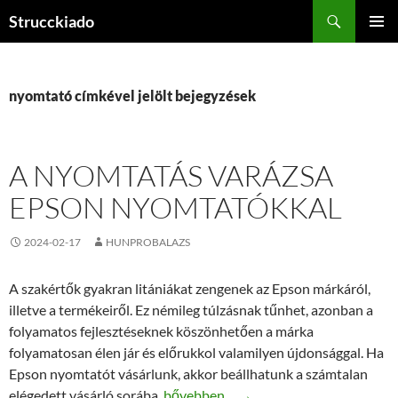
Tartalomhoz
Keresés
Strucckiado
ELSŐDL
MENÜ
nyomtató címkével jelölt bejegyzések
A NYOMTATÁS VARÁZSA
EPSON NYOMTATÓKKAL
2024-02-17
HUNPROBALAZS
A szakértők gyakran litániákat zengenek az Epson márkáról,
illetve a termékeiről. Ez némileg túlzásnak tűnhet, azonban a
folyamatos fejlesztéseknek köszönhetően a márka
folyamatosan élen jár és előrukkol valamilyen újdonsággal. Ha
Epson nyomtatót vásárlunk, akkor beállhatunk a számtalan
A nyomtatás varázsa Epson nyomtató
elégedett vásárló sorába.
bővebben…
→