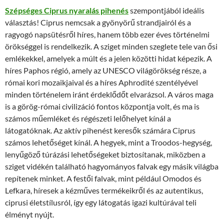
Szépséges Ciprus nyaralás pihenés
szempontjából ideális
választás! Ciprus nemcsak a gyönyörű strandjairól és a
ragyogó napsütésről híres, hanem több ezer éves történelmi
örökséggel is rendelkezik. A sziget minden szeglete tele van ősi
emlékekkel, amelyek a múlt és a jelen közötti hidat képezik. A
híres Paphos régió, amely az UNESCO világörökség része, a
római kori mozaikjaival és a híres Aphrodité szentélyével
minden történelem iránt érdeklődőt elvarázsol. A város maga
is a görög-római civilizáció fontos központja volt, és ma is
számos műemléket és régészeti lelőhelyet kínál a
látogatóknak. Az aktív pihenést keresők számára Ciprus
számos lehetőséget kínál. A hegyek, mint a Troodos-hegység,
lenyűgöző túrázási lehetőségeket biztosítanak, miközben a
sziget vidékén található hagyományos falvak egy másik világba
repítenek minket. A festői falvak, mint például Omodos és
Lefkara, híresek a kézműves termékeikről és az autentikus,
ciprusi életstílusról, így egy látogatás igazi kultúrával teli
élményt nyújt.