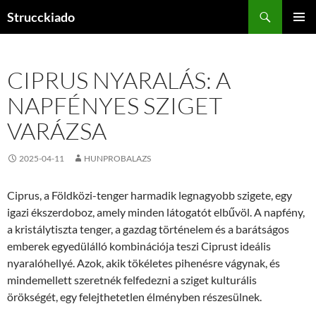
Tartalomhoz
Keresés
Strucckiado
ELSŐDL
MENÜ
CIPRUS NYARALÁS: A
NAPFÉNYES SZIGET
VARÁZSA
2025-04-11
HUNPROBALAZS
Ciprus, a Földközi-tenger harmadik legnagyobb szigete, egy
igazi ékszerdoboz, amely minden látogatót elbűvöl. A napfény,
a kristálytiszta tenger, a gazdag történelem és a barátságos
emberek egyedülálló kombinációja teszi Ciprust ideális
nyaralóhellyé. Azok, akik tökéletes pihenésre vágynak, és
mindemellett szeretnék felfedezni a sziget kulturális
örökségét, egy felejthetetlen élményben részesülnek.