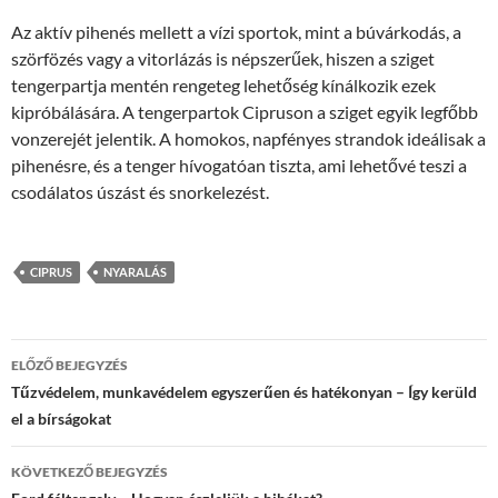
Az aktív pihenés mellett a vízi sportok, mint a búvárkodás, a
szörfözés vagy a vitorlázás is népszerűek, hiszen a sziget
tengerpartja mentén rengeteg lehetőség kínálkozik ezek
kipróbálására. A tengerpartok Cipruson a sziget egyik legfőbb
vonzerejét jelentik. A homokos, napfényes strandok ideálisak a
pihenésre, és a tenger hívogatóan tiszta, ami lehetővé teszi a
csodálatos úszást és snorkelezést.
CIPRUS
NYARALÁS
Bejegyzések
ELŐZŐ BEJEGYZÉS
navigációja
Tűzvédelem, munkavédelem egyszerűen és hatékonyan – Így kerüld
el a bírságokat
KÖVETKEZŐ BEJEGYZÉS