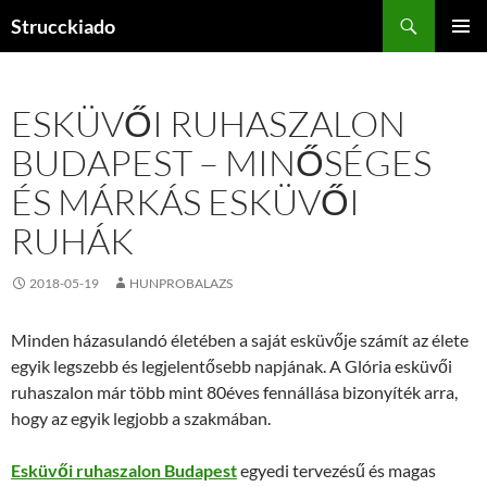
Tartalomhoz
Keresés
Strucckiado
ELSŐDL
MENÜ
ESKÜVŐI RUHASZALON
BUDAPEST – MINŐSÉGES
ÉS MÁRKÁS ESKÜVŐI
RUHÁK
2018-05-19
HUNPROBALAZS
Minden házasulandó életében a saját esküvője számít az élete
egyik legszebb és legjelentősebb napjának. A Glória esküvői
ruhaszalon már több mint 80éves fennállása bizonyíték arra,
hogy az egyik legjobb a szakmában.
Esküvői ruhaszalon Budapest
egyedi tervezésű és magas