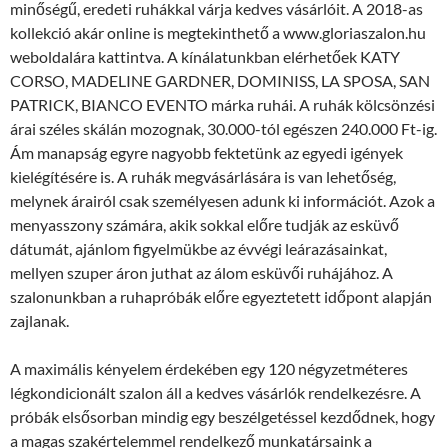
minőségű, eredeti ruhákkal várja kedves vásárlóit. A 2018-as
kollekció akár online is megtekinthető a www.gloriaszalon.hu
weboldalára kattintva. A kínálatunkban elérhetőek KATY
CORSO, MADELINE GARDNER, DOMINISS, LA SPOSA, SAN
PATRICK, BIANCO EVENTO márka ruhái. A ruhák kölcsönzési
árai széles skálán mozognak, 30.000-tól egészen 240.000 Ft-ig.
Ám manapság egyre nagyobb fektetünk az egyedi igények
kielégítésére is. A ruhák megvásárlására is van lehetőség,
melynek árairól csak személyesen adunk ki információt. Azok a
menyasszony számára, akik sokkal előre tudják az esküvő
dátumát, ajánlom figyelmükbe az évvégi leárazásainkat,
mellyen szuper áron juthat az álom esküvői ruhájához. A
szalonunkban a ruhapróbák előre egyeztetett időpont alapján
zajlanak.
A maximális kényelem érdekében egy 120 négyzetméteres
légkondicionált szalon áll a kedves vásárlók rendelkezésre. A
próbák elsősorban mindig egy beszélgetéssel kezdődnek, hogy
a magas szakértelemmel rendelkező munkatársaink a