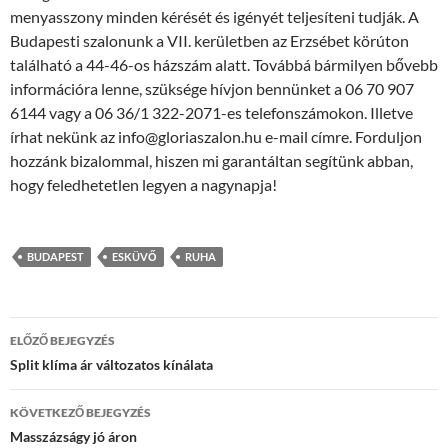
menyasszony minden kérését és igényét teljesíteni tudják. A
Budapesti szalonunk a VII. kerületben az Erzsébet körúton
található a 44-46-os házszám alatt. Továbbá bármilyen bővebb
információra lenne, szüksége hívjon bennünket a 06 70 907
6144 vagy a 06 36/1 322-2071-es telefonszámokon. Illetve
írhat nekünk az info@gloriaszalon.hu e-mail címre. Forduljon
hozzánk bizalommal, hiszen mi garantáltan segítünk abban,
hogy feledhetetlen legyen a nagynapja!
BUDAPEST
ESKÜVŐ
RUHA
Bejegyzések
ELŐZŐ BEJEGYZÉS
navigációja
Split klíma ár változatos kínálata
KÖVETKEZŐ BEJEGYZÉS
Masszázságy jó áron