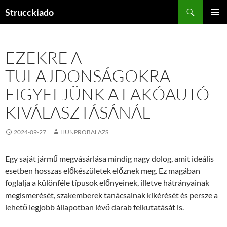
Tartalomhoz
Keresés
Strucckiado
ELSŐDL
MENÜ
EZEKRE A
TULAJDONSÁGOKRA
FIGYELJÜNK A LAKÓAUTÓ
KIVÁLASZTÁSÁNÁL
2024-09-27
HUNPROBALAZS
Egy saját jármű megvásárlása mindig nagy dolog, amit ideális
esetben hosszas előkészületek előznek meg. Ez magában
foglalja a különféle típusok előnyeinek, illetve hátrányainak
megismerését, szakemberek tanácsainak kikérését és persze a
lehető legjobb állapotban lévő darab felkutatását is.