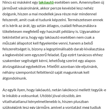
Nincs ez másként egy
lakóautó
esetében sem. Amennyiben új
járművet vásárolnánk, akkor persze kevésbé lesz nehéz
dolgunk, hiszen a mai modellek java része már mindennel
felszerelt, amit csak el tudunk képzelni. Természetesen ennek
el is kérik az árát, így aztán átlagos, családi felhasználásra
tökéletesen megfelelő egy használt példány is. Ugyanakkor
tekintettel arra, hogy egy lakóautó esetében nem csak a
műszaki állapotot kell figyelembe venni, hanem a belső
felszereltséget is, bizony a legoptimálisabb darab kiválasztása
a legkevésbé sem egyszerű feladat. Épp ezért tanácsos ehhez
szakember segítségét kérni, lehetőség szerint egy alapos
átvizsgálással egybekötve. Mielőtt azonban ide eljutnánk,
néhány szempontot feltétlenül saját magunknak kell
átgondolnunk.
Az egyik ilyen, hogy lakóautó, netán lakókocsi mellett tegyük-e
le inkább a voksunkat. Utóbbi jóval olcsóbb, ám
vitathatatlanul kényelmetlenebb is, hiszen pluszban
szükségünk lesz egy járműre, amivel a vontatást meg tudjuk