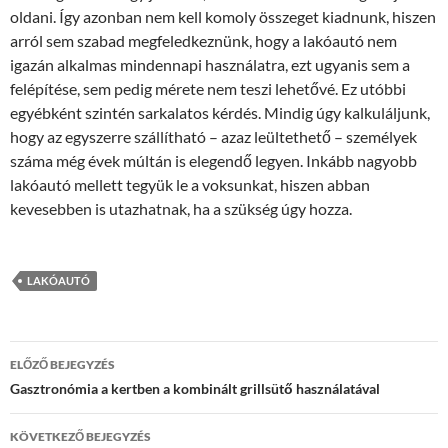
oldani. Így azonban nem kell komoly összeget kiadnunk, hiszen
arról sem szabad megfeledkeznünk, hogy a lakóautó nem
igazán alkalmas mindennapi használatra, ezt ugyanis sem a
felépítése, sem pedig mérete nem teszi lehetővé. Ez utóbbi
egyébként szintén sarkalatos kérdés. Mindig úgy kalkuláljunk,
hogy az egyszerre szállítható – azaz leültethető – személyek
száma még évek múltán is elegendő legyen. Inkább nagyobb
lakóautó mellett tegyük le a voksunkat, hiszen abban
kevesebben is utazhatnak, ha a szükség úgy hozza.
LAKÓAUTÓ
Bejegyzések
ELŐZŐ BEJEGYZÉS
navigációja
Gasztronómia a kertben a kombinált grillsütő használatával
KÖVETKEZŐ BEJEGYZÉS